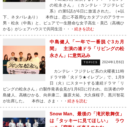
の松永さん」（カンテレ・フジテレビ
系）の第5話が6日に放送された。（※以
下、ネタバレあり） 本作は、恋に不器用なカタブツのアラサー
男・松永（中島）と、ピュアで一生懸命な女子高生・美己（高橋ひ
かる）がシェアハウスで共同生活・・・
続きを読む
中島健人「一年で一番脱ぐ3カ月
間」 主演の連ドラ「リビングの松
永さん」に意気込み
2024年1月6日
TOPICS
カンテレ・フジテレビ系の火曜夜11時
ドラマ枠「火ドラ★イレブン」で、1月9
日（火）にスタートする連続ドラマ「リ
ビングの松永さん」の製作発表会見が1月6日に行われ、出演者の中
島健人、高橋ひかる、向井康二、藤原大祐、大久保桜子、黒川智花
が出席した。 本作は、さま・・・
続きを読む
Snow Man、最後の「滝沢歌舞伎」
は「タッキーに見てほしい」 ラウ