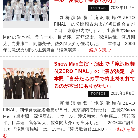
ール「変装して来るのかな」
2023年4月7日
TOPICS
新橋演舞場「滝沢歌舞伎ZERO
FINAL」の公開稽古および初日前会見が
７日、東京都内で行われ、出演者でSnow
Manの岩本照、ラウール、目黒蓮、宮舘涼太、深澤辰哉、渡辺翔
太、向井康二、阿部亮平、佐久間大介が登場した。 本作は、2006
年に滝沢秀明氏の主演舞台「滝沢演舞・・・
続きを読む
Snow Man主演・演出で「滝沢歌舞
伎ZERO FINAL」の上演が決定 岩
本照「自分たちの手で終止符を打て
るのが本当にありがたい」
2023年2月8日
TOPICS
新橋演舞場「滝沢歌舞伎ZERO
FINAL」制作発表記者会見が８日、東京都内で行われ、主演のSnow
Man（岩本照、深澤辰哉、ラウール、渡辺翔太、向井康二、阿部亮
平、目黒蓮、宮舘涼太、佐久間大介）が出席した。 2006年に誕生
した「滝沢演舞城」は、19年に「滝沢歌舞伎ZERO・・・
続きを読
む