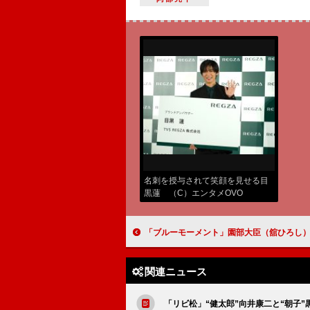
名刺を授与されて笑顔を見せる目
黒蓮 （C）エンタメOVO
「ブルーモーメント」園部大臣（舘ひろし）の政策活動費開示に称賛の声 「カッコよすぎ」「これが本当の政治
関連ニュース
「リビ松」“健太郎”向井康二と“朝子