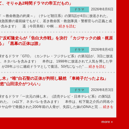
て、そりゃあ2時間ドラマの帝王だもの」
2026年8月6日
ドラマ
 ～救命救急の約束～」（テレビ朝日系）の第5話が4日に放送された。
急医療の最前線でもがく、若き救命医・救急隊員・警察官らの正義と成
を含みます） 遥（今田美桜）や桐 …
続きを読む
鬼塚”反町隆史らが「告白大作戦」を決行 「カジサックの娘・梶原
る」「黒幕の正体は誰」
2026年8月4日
ドラマ
するドラマ「GTO」（カンテレ・フジテレビ系）の第3話が、3日に放送
下、ネタバレを含みます） 本作は、1998年に放送されて人気を博した学
」が28年ぶりに連続ドラマとして復活。50代になった“ …
続きを読む
し木」“唯”白石聖の正体が判明し騒然 「車椅子だったよね」
“悠”山田涼介がつらい」
2026年8月3日
ドラマ
するドラマ「一次元の挿し木」（読売テレビ・日本テレビ系）の第5話
された。（※以下、ネタバレを含みます） 本作は、松下龍之介氏の同名小
ヤ山中で発掘された200年前の人骨が、失踪した妹のDNAと完 …
続きを
more »