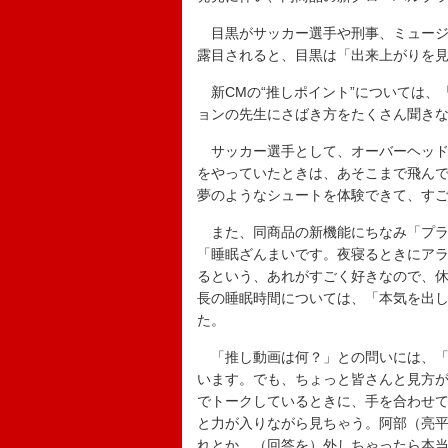
目黒がサッカー選手や刑事、ミュージ
露目されると、目黒は「出来上がりを
新CMの“推しポイント”については、
ョンの先生にさばき方をたくさん聞き
サッカー選手として、オーバーヘッド
をやっていたときは、あそこまで飛ん
夢のようなシュートを体験できて、す
また、同商品の新機能にちなみ「プライ
「睡眠ざんまいです。夜寝るときにア
るという、あれがすごく好きなので、
長の睡眠時間については、「本気を出し
た。
「推し動画は何？」との問いには、「S
います。でも、ちょっと皆さんと見方
でトークしているときに、手を合わせて
と力が入りながら見ちゃう。阿部（亮
れとか。（回答を）外しちゃったら本