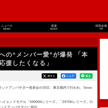
ニュース
音楽
特別企画
NEWS
MUSIC
PR
nへの“メンバー愛”が爆発 「本
応援したくなる」
ポスト
シェア
送る
ブランドアンバサダー発表会が20日、東京都内で行われ、Snow
イエンドモデル「X9900Nシリーズ」「Z970Nシリーズ」の
ランドアンバサダーに就任。