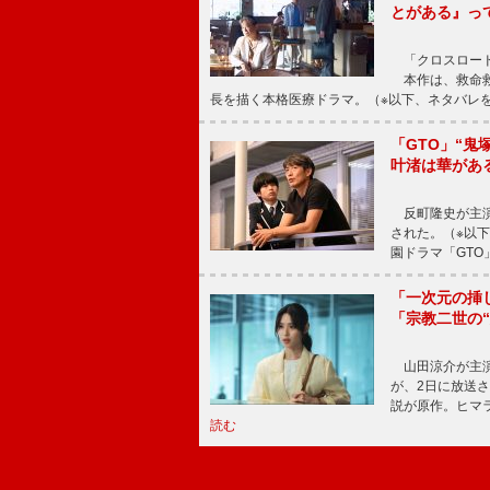
とがある』っ
「クロスロード
本作は、救命救
長を描く本格医療ドラマ。（※以下、ネタバレ
「GTO」“
叶渚は華があ
反町隆史が主演
された。（※以
園ドラマ「GTO
「一次元の挿
「宗教二世の
山田涼介が主演
が、2日に放送
説が原作。ヒマラ
読む