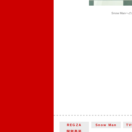
Snow Man
REGZA
Snow Man
TV
阿部亮平