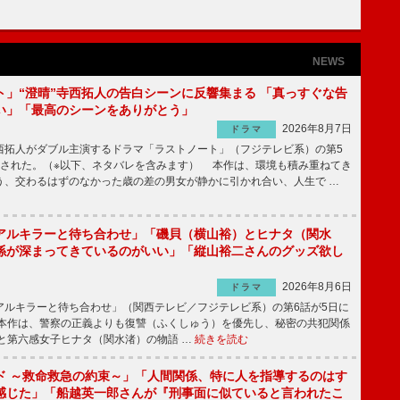
NEWS
ト」“澄晴”寺西拓人の告白シーンに反響集まる 「真っすぐな告
い」「最高のシーンをありがとう」
2026年8月7日
ドラマ
拓人がダブル主演するドラマ「ラストノート」（フジテレビ系）の第5
送された。（※以下、ネタバレを含みます） 本作は、環境も積み重ねてき
う、交わるはずのなかった歳の差の男女が静かに引かれ合い、人生で …
アルキラーと待ち合わせ」「磯貝（横山裕）とヒナタ（関水
係が深まってきているのがいい」「縦山裕二さんのグッズ欲し
2026年8月6日
ドラマ
ルキラーと待ち合わせ」（関西テレビ／フジテレビ系）の第6話が5日に
本作は、警察の正義よりも復讐（ふくしゅう）を優先し、秘密の共犯関係
と第六感女子ヒナタ（関水渚）の物語 …
続きを読む
ド ～救命救急の約束～」「人間関係、特に人を指導するのはす
感じた」「船越英一郎さんが『刑事面に似ていると言われたこ