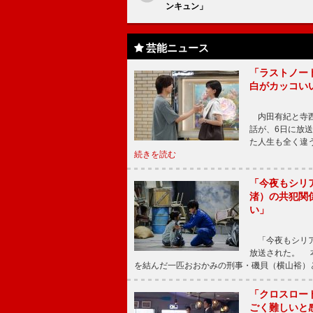
ンキュン」
芸能ニュース
「ラストノー
白がカッコい
内田有紀と寺西
話が、6日に放
た人生も全く違
続きを読む
「今夜もシリ
渚）の共犯関
い」
「今夜もシリア
放送された。 
を結んだ一匹おおかみの刑事・磯貝（横山裕）
「クロスロー
ごく難しいと