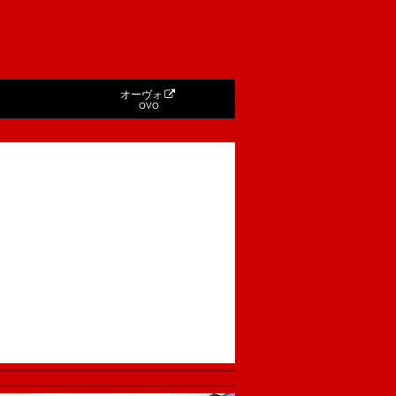
オーヴォ
OVO