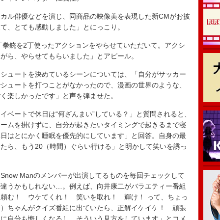
カル俳優などを演じ、同商品の映像美を表現した新CMがお披
見て、とても感動しました」とにっこり。
「拳銃を2丁使ったアクションをやらせていただいて。アクシ
ながら、やらせてもらいました」とアピール。
シュートを決めているシーンについては、「自分がサッカー
でシュートを打つことがなかったので、漫画の世界のような、
ごく楽しかったです」と声を弾ませた。
ベートで休日は“何ざんまい”している？」と質問されると、
ラームを掛けずに、自分が起きたいタイミングで起きるまで寝
休日はとにかく睡眠を優先的にしています」と回答。自身の最
たら、もう20（時間）ぐらい行ける」と明かして笑いを誘っ
now Manのメンバーが出演してるものを毎回チェックして
が違うかもしれない…。例えば、向井康二がバラエティー番組
頼む！ ウケてくれ！ 笑いを取れ！ 輝け！ って、ちょっ
平）ちゃんがクイズ番組に出ていたら、正解イケイケ！ 頑張
当に自分も悔しくなるし、そういう見方をしています」とコメ