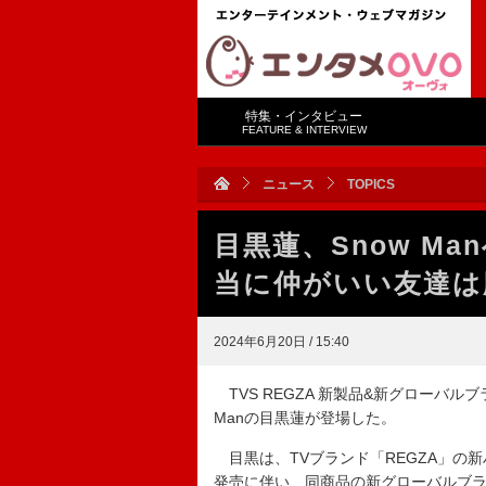
特集・インタビュー
FEATURE & INTERVIEW
ニュース
TOPICS
目黒蓮、Snow Ma
当に仲がいい友達は
2024年6月20日 / 15:40
TVS REGZA 新製品&新グローバル
Manの目黒蓮が登場した。
目黒は、TVブランド「REGZA」の新ハ
発売に伴い、同商品の新グローバルブ