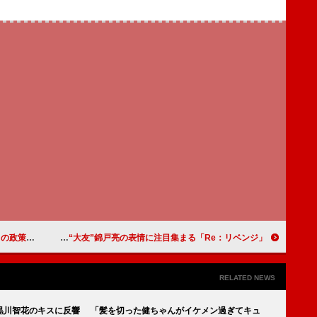
家の姿だろうね」
「Re：リベンジ」最終話 ラストの展開に「寒気を感じる」「予想を裏切られた」 “海斗”赤楚衛二と“大友”錦戸亮の表情に注目集まる
RELATED NEWS
”黒川智花のキスに反響 「髪を切った健ちゃんがイケメン過ぎてキュ