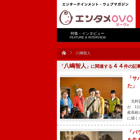
特集・インタビュー
FEATURE & INTERVIEW
八嶋智人
八嶋智人
４４
「
」に関連する
件の記
「サ
た」
北村匠
が、1
産高校
に描く
「パ
を生