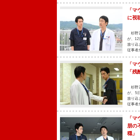
「マ
に視
杉野遥
が、1
放り込
従事者
「マ
「残
杉野遥
が、5
放り込
従事者
「マ
朋の
穏」