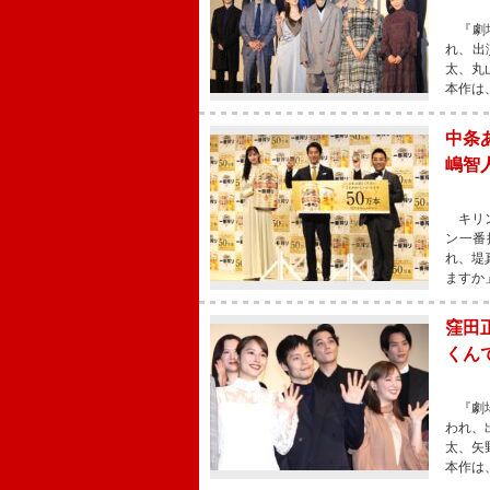
『劇場
れ、出
太、丸
本作は
中条
嶋智
キリン
ン一番
れ、堤
ますか
窪田
くん
『劇場
われ、
太、矢
本作は