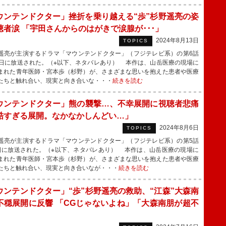
ウンテンドクター」挫折を乗り越える“歩”杉野遥亮の姿
聴者涙 「宇田さんからのはがきで涙腺が･･･」
2024年8月13日
TOPICS
亮が主演するドラマ「マウンテンドクター」（フジテレビ系）の第6話
2日に放送された。（※以下、ネタバレあり） 本作は、山岳医療の現場に
まれた青年医師・宮本歩（杉野）が、さまざまな思いを抱えた患者や医療
たちと触れ合い、現実と向き合いな・・・
続きを読む
ウンテンドクター」熊の襲撃…、不幸展開に視聴者悲痛
酷すぎる展開。なかなかしんどい…」
2024年8月6日
TOPICS
亮が主演するドラマ「マウンテンドクター」（フジテレビ系）の第5話
日に放送された。（※以下、ネタバレあり） 本作は、山岳医療の現場に
まれた青年医師・宮本歩（杉野）が、さまざまな思いを抱えた患者や医療
たちと触れ合い、現実と向き合いなが・・・
続きを読む
ウンテンドクター」“歩”杉野遥亮の救助、“江森”大森南
不穏展開に反響 「CGじゃないよね」「大森南朋が超不