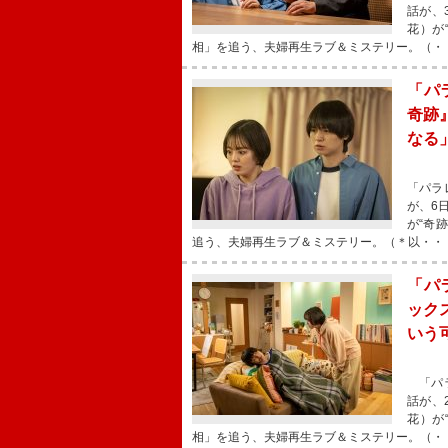
話が、
花）が
相」を追う、夫婦再生ラブ＆ミステリー。（・
「パ
奇跡
なる
「パラ
が、6
が“奇
追う、夫婦再生ラブ＆ミステリー。（＊以・・
「パ
ック
いう
「パラ
話が、
花）が
相」を追う、夫婦再生ラブ＆ミステリー。（・