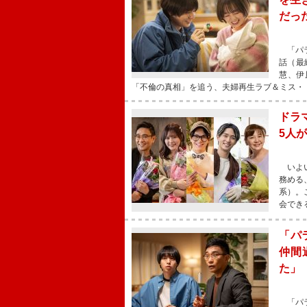
だっ
「パラ
話（最
慧、伊
「不倫の真相」を追う、夫婦再生ラブ＆ミス・
ドラ
5人
いよい
務める
系）。
会でき
「パ
仲間
た」
「パラ