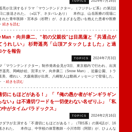
2024年7月16日
TOPICS
亮が主演するドラマ「マウンテンドクター」（フジテレビ系）の第2話
5日に放送された。（※以下、ネタバレあり） 本作は、山岳医療の現場に
まれた青年医師・宮本歩（杉野）が、さまざまな思いを抱えた患者や医療
・
続きを読む
ow Man・向井康二、“初の父親役”は目黒蓮と「共通点が
てうれしい」 杉野遥亮「山頂アタックしました」と過
ロケを報告
2024年7月3日
TOPICS
「マウンテンドクター」制作発表会見が3日、東京都内で行われ、出演
野遥亮、岡崎紗絵、宮澤エマ、向井康二（Snow Man）、近藤公園、トラ
直美、檀れい、大森南朋が出席。八嶋智人は動画メッセージで登場した。
・・
続きを読む
適切にもほどがある！」「『俺の愚か者がギンギラギン
らない』は不適切ワードを一切使わない名ぜりふ」「私
の中がタイムパラドックス」
2024年2月16日
TOPICS
ダヲが主演する「不適切にもほどがある！」（TBS系）の第4話が、16
送された。 本作は、中学校の体育教師・小川市郎（阿部）が、ひょんな