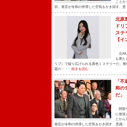
ことか
切」発言が令和の停滞した空気をかき回す、意
北原
ドリ
ステ
【イ
元AK
も果た
リブ）で繰り広げられる異色ミステリーだ。推
題の・・・
続きを読む
「不
和の
だ」
阿部サ
に放送
とから
発言が令和の停滞した空気をかき回す、意識・