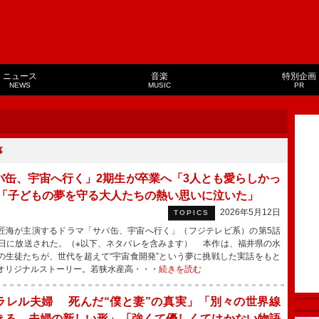
ニュース
音楽
特別企画
NEWS
MUSIC
PR
事
バ缶、宇宙へ行く」2期生が卒業へ「3人とも愛らしかっ
 「子どもの夢を守る大人たちの熱い思いに泣いた」
2026年5月12日
TOPICS
海が主演するドラマ「サバ缶、宇宙へ行く」（フジテレビ系）の第5話
1日に放送された。（※以下、ネタバレを含みます） 本作は、福井県の水
の生徒たちが、世代を超えて“宇宙食開発”という夢に挑戦した実話をもと
オリジナルストーリー。若狭水産高・・・
続きを読む
ラレル夫婦 死んだ“僕と妻”の真実」「別々の世界線
きる。夫婦の新しい形」「強くて優しくてはかない物語