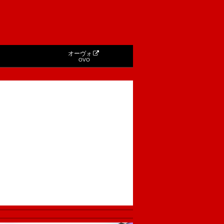
オーヴォ
OVO