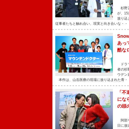
杉野遥
が、1
放り込
従事者たちと触れ合い、現実と向き合いな・・
Sn
あっ
酷な
ドラマ
者の杉
ウデン
本作は、山岳医療の現場に放り込まれた青・
「不
にな
の頭
阿部サ
日に放