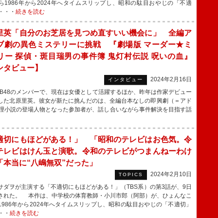
ら1986年から2024年へタイムスリップし、昭和の駄目おやじの「不適
・・・
続きを読む
里英「自分のお芝居を見つめ直すいい機会に」 全編ア
ブ劇の異色ミステリーに挑戦 『劇場版 マーダー★ミ
リー 探偵・斑目瑞男の事件簿 鬼灯村伝説 呪いの血』
ンタビュー】
2024年2月16日
インタビュー
B48のメンバーで、現在は女優として活躍するほか、昨年は作家デビュー
した北原里英。彼女が新たに挑んだのは、全編台本なしの即興劇（＝アド
理小説の登場人物となった参加者が、話し合いながら事件解決を目指す話
適切にもほどがある！」 「昭和のテレビはお色気。令
テレビはけん玉と演歌。令和のテレビがつまんねーわけ
「本当に“八嶋無双”だった」
2024年2月10日
TOPICS
ダヲが主演する「不適切にもほどがある！」（TBS系）の第3話が、9日
された。 本作は、中学校の体育教師・小川市郎（阿部）が、ひょんなこ
1986年から2024年へタイムスリップし、昭和の駄目おやじの「不適切」
・・
続きを読む