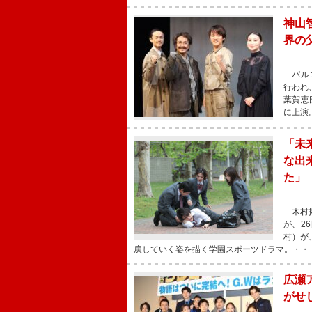
神山
界の
パルコ
行われ
葉賀恵
に上演
「未
な出
た」
木村拓
が、2
村）が
戻していく姿を描く学園スポーツドラマ。・・
広瀬
がせ