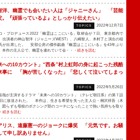
智洋、幽霊でも会いたい人は「ジャニーさん」 「芸能
父。『頑張っているよ』としっかり伝えたい」
2022年12月7日
TOPICS
・プロデュース2022「幽霊はここにいる」取材会が７日、東京都内で
、出演者の神山智洋（ジャニーズWEST）、八嶋智人、木村了と演出の稲
氏が出席した。 安部公房の傑作戯曲『幽霊はここにいる』を43年ぶり
。本作の主人公で、幽霊を連れていて会・・・
続きを読む
来への10カウント」“西条”村上虹郎の身に起こった残酷
来事に 「胸が苦しくなった」「悲しくて泣いてしまっ
2022年5月26日
TOPICS
哉が主演するドラマ「未来への10カウント」（テレビ朝日系）の第７話
6日に放送された。 本作は、生きる希望を失った主人公・桐沢祥吾（木
、図らずも母校のボクシング部のコーチになったことで熱い気持ちを取り
・
続きを読む
アリス、遠藤憲一のジョークに爆笑 「元気です。お騒
して申し訳ありません」