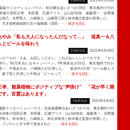
2022年4月29日
TOPICS
版ラジエーションハウス』初日舞台あいさつが29日、東京都内で行わ
演者の窪田正孝、本田翼、広瀬アリス、山口紗弥加、遠藤憲一、浜野謙
山智己、矢野聖人、八嶋智人、山崎育三郎と鈴木雅之監督が登壇した。
、天才放射線技師の五十嵐唯織（窪田・・・
続きを読む
あやみ「私も大人になったんだなって…」 堤真一＆八
人とビールを味わう
2022年4月25日
TOPICS
ビールの「さあ、お試しください。これがおいしいビールです。『キリ
搾り』50万本当たるキャンペーン」PR発表会が25日、東京都内で行わ
真一、中条あやみ、八嶋智人が出席した。 放送中のCM「ビール飲んで
」篇で堤と共演した中条は「ビールって・・・
続きを読む
正孝、観葉植物にポジティブな“声掛け” 「花が早く開
です。言霊はあります」
2022年4月4日
TOPICS
版ラジエーションハウス』完成披露舞台あいさつが４日、東京都内で行
出演者の窪田正孝、本田翼、広瀬アリス、山口紗弥加、遠藤憲一、浜野謙
野聖人、鈴木伸之、八嶋智人、和久井映見と鈴木雅之監督が登壇した。
、フジテレビ月９枠で放送された・・・
続きを読む