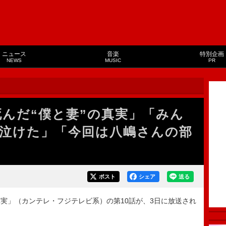
ニュース
音楽
特別企画
NEWS
MUSIC
PR
んだ“僕と妻”の真実」「みん
泣けた」「今回は八嶋さんの部
ポスト
シェア
送る
実」（カンテレ・フジテレビ系）の第10話が、3日に放送され