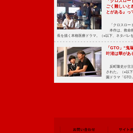
「クロスロー
ごく難しいと
とがある』っ
「クロスロード
本作は、救命救
長を描く本格医療ドラマ。（※以下、ネタバレ
「GTO」“
叶渚は華があ
反町隆史が主演
された。（※以
園ドラマ「GTO