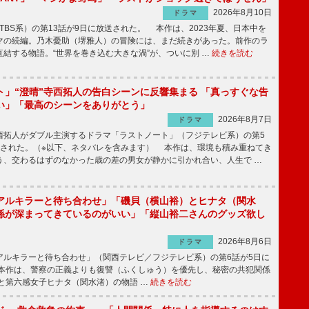
2026年8月10日
ドラマ
（TBS系）の第13話が9日に放送された。 本作は、2023年夏、日本中を
マの続編。乃木憂助（堺雅人）の冒険には、まだ続きがあった。前作のラ
結する物語。“世界を巻き込む大きな渦”が、ついに別 …
続きを読む
ト」“澄晴”寺西拓人の告白シーンに反響集まる 「真っすぐな告
い」「最高のシーンをありがとう」
2026年8月7日
ドラマ
拓人がダブル主演するドラマ「ラストノート」（フジテレビ系）の第5
送された。（※以下、ネタバレを含みます） 本作は、環境も積み重ねてき
う、交わるはずのなかった歳の差の男女が静かに引かれ合い、人生で …
アルキラーと待ち合わせ」「磯貝（横山裕）とヒナタ（関水
係が深まってきているのがいい」「縦山裕二さんのグッズ欲し
2026年8月6日
ドラマ
ルキラーと待ち合わせ」（関西テレビ／フジテレビ系）の第6話が5日に
本作は、警察の正義よりも復讐（ふくしゅう）を優先し、秘密の共犯関係
と第六感女子ヒナタ（関水渚）の物語 …
続きを読む