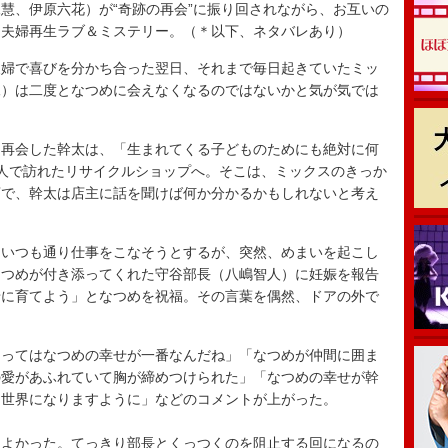
、伊原六花）が“奇跡の再会”に振り回されながら、お互いの
、夫婦再生ラブ＆ミステリー。（＊以下、ネタバレあり）
婦で喜びを分かち合った翌日、それまで毎日起きていたミッ
尾）は二度となつめに会えなくなるのではないかと気が気では
再会した幹太は、「生まれてくる子どものためにも絶対に何
人で訪れたリサイクルショップへ。そこは、ミックスのきっか
店で、幹太は店主に話を聞けば何か分かるかもしれないと考え
いつも通り仕事をこなそうとするが、突然、めまいを起こし
なつめが付き添ってくれた守谷部長（八嶋智人）に妊娠を報告
緒に育てよう」となつめを祝福。その言葉を偶然、ドアの外で
とってはなつめの幸せが一番なんだね」「なつめが仲間に囲ま
の愛があふれていて胸が締めつけられた」「なつめの幸せが幹
な世界になりますように」などのコメントが上がった。
よかった。てっきり部長とくっつくのを阻止する回になるの