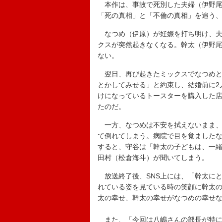
本作は、事故で死別した夫婦（伊野尾慧
「死の真相」と「不倫の真相」を追う
なつめ（伊原）が妊娠を打ち明け、夫
クスが突然起きなくなる。幹太（伊野
ない。
翌日、再び起きたミックスでなつめと
とかしてみせる」と約束し、結婚前に2
けになっているトースターを購入した
たのだ。
一方、なつめは不安を拭えないまま、
て倒れてしまう。病院で目を覚ました
すると、守谷は「幹太の子どもは、一
田村（松倉海斗）が聞いてしまう。
放送終了後、SNS上には、「幹太に
れている姿を見ている時の笑顔に幹太
太の幸せ、幹太の幸せがなつめの幸せ
また、「今回は八嶋さんの部長が特に