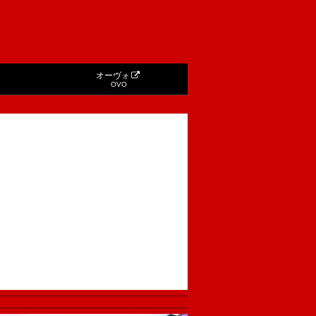
オーヴォ
OVO