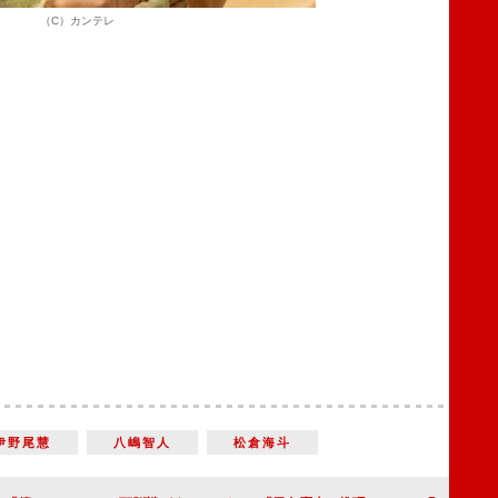
（C）カンテレ
伊野尾慧
八嶋智人
松倉海斗