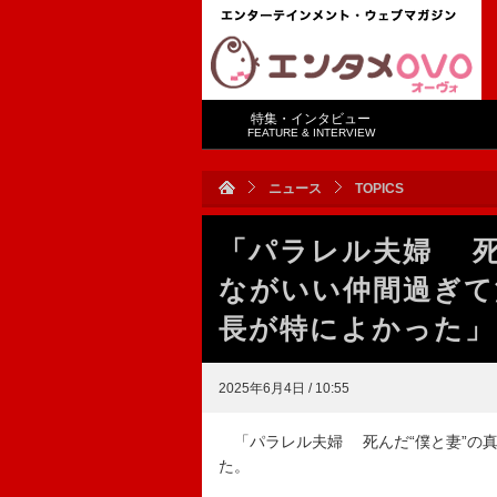
特集・インタビュー
FEATURE & INTERVIEW
ニュース
TOPICS
「パラレル夫婦 死
ながいい仲間過ぎて
長が特によかった」
2025年6月4日 / 10:55
「パラレル夫婦 死んだ“僕と妻”の真
た。