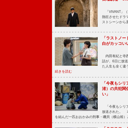
「VIVANT」
熱狂させたドラ
ストシーンから直
「ラストノー
白がカッコい
内田有紀と寺西
話が、6日に放
た人生も全く違
続きを読む
「今夜もシリ
渚）の共犯関
い」
「今夜もシリア
放送された。 
を結んだ一匹おおかみの刑事・磯貝（横山裕）