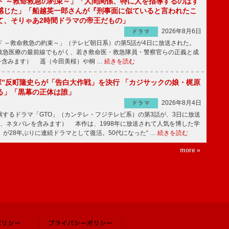
ド ～救命救急の約束～」「人間関係、特に人を指導するのはす
感じた」「船越英一郎さんが『刑事面に似ていると言われたこ
て、そりゃあ2時間ドラマの帝王だもの」
2026年8月6日
ドラマ
 ～救命救急の約束～」（テレビ朝日系）の第5話が4日に放送された。
急医療の最前線でもがく、若き救命医・救急隊員・警察官らの正義と成
を含みます） 遥（今田美桜）や桐 …
続きを読む
鬼塚”反町隆史らが「告白大作戦」を決行 「カジサックの娘・梶原
る」「黒幕の正体は誰」
2026年8月4日
ドラマ
するドラマ「GTO」（カンテレ・フジテレビ系）の第3話が、3日に放送
下、ネタバレを含みます） 本作は、1998年に放送されて人気を博した学
」が28年ぶりに連続ドラマとして復活。50代になった“ …
続きを読む
more »