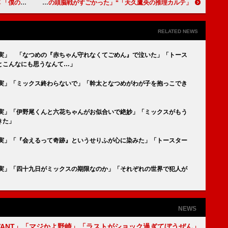
生き続ける」
「天久鷹央の推理カルテ」“氷魚”賀来千香子と“鷹央”橋本環奈の師弟対決に反響 「氷魚先生との頭脳戦がすごかった」
RELATED NEWS
真実」 「なつめの『赤ちゃん守れなくてごめん』で泣いた」「トース
とこんなにも思うなんて…」
真実」「ミックス終わらないで」「幹太となつめがわが子を抱っこでき
真実」「伊野尾くんと六花ちゃんがお似合いで絶妙」「ミックスがもう
きた」
真実」「『会えるって奇跡』というせりふが心に染みた」「トースター
真実」「四十九日がミックスの期限なのか」「それぞれの世界で犯人が
NEWS
IVANT」「マジかよ野崎」「ラストがショック過ぎてぼうぜん」