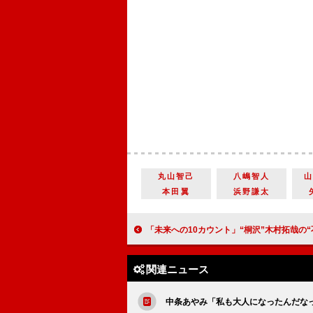
丸山智己
八嶋智人
本田翼
浜野謙太
「未来への10カウント」“桐沢”木村拓哉の“不幸自慢対決”に反響 「かっこ良過ぎた」「桐沢コーチ
関連ニュース
中条あやみ「私も大人になったんだな