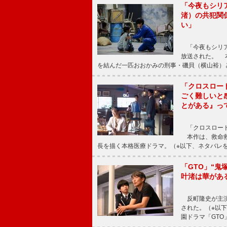
「今夜もシリ
渚）の共犯関
い」
「今夜もシリア
放送された。 
を結んだ一匹おおかみの刑事・磯貝（横山裕）
「クロスロー
ごく難しいと
とがある』っ
「クロスロード
本作は、救命救
長を描く本格医療ドラマ。（※以下、ネタバレ
「GTO」“
叶渚は華があ
反町隆史が主演
された。（※以
園ドラマ「GTO