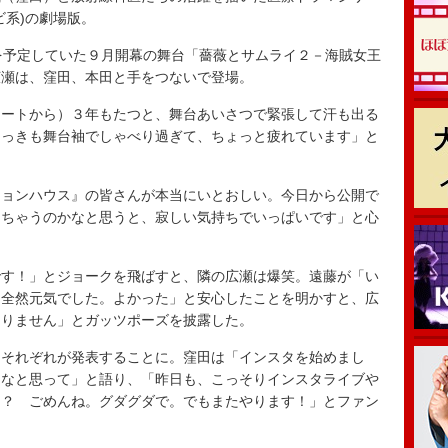
ビ系)の劇場版。
を予定していた９月開幕の舞台「薔薇とサムライ２－海賊女王
広瀬は、窪田、本田と手をつないで登場。
ートから）３年もたつと、舞台あいさつで緊張して汗も出る
さっきも舞台袖でしゃべり過ぎて、ちょっと疲れています」と
ョンハウス』の皆さんが本当にいとおしい。今日から公開で
っちゃうのかなと思うと、寂しい気持ちでいっぱいです」と心
す！」とジョークを飛ばすと、隣の広瀬は爆笑。遠藤が「い
、全然元気でした。よかった」と安心したことを明かすと、広
ありません」とガッツポーズを披露した。
それぞれが発表することに。窪田は「インスタを始めまし
らなと思って」と語り、「昨日も、こっそりインスタライブや
う？ ごめんね。グダグダで。でもまたやります！」とファン