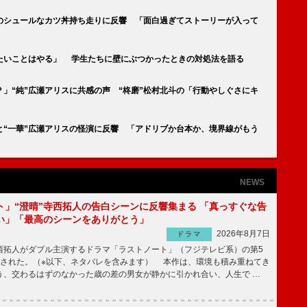
”のシュールなカツ丼持ち走りに反響 「面白過ぎてストーリーが入って
たいことはやる」 学生たちに壁にぶつかったときの対処法を語る
」“純”広瀬アリスに共感の声 “柊磨”松村北斗の「行動やしぐさにキ
と“一華”広瀬アリスの怪演に反響 「アドリブか台本か、境界線がもう
NEWS
ト」“澄晴”寺西拓人の告白シーンに反響集まる 「真っすぐな告
い」「最高のシーンをありがとう」
2026年8月7日
ドラマ
拓人がダブル主演するドラマ「ラストノート」（フジテレビ系）の第5
送された。（※以下、ネタバレを含みます） 本作は、環境も積み重ねてき
う、交わるはずのなかった歳の差の男女が静かに引かれ合い、人生で …