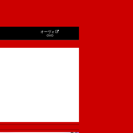
オーヴォ
OVO