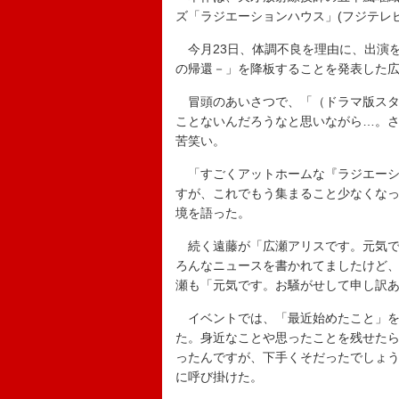
ズ「ラジエーションハウス」(フジテレ
今月23日、体調不良を理由に、出演
の帰還－」を降板することを発表した
冒頭のあいさつで、「（ドラマ版スタ
ことないんだろうなと思いながら…。
苦笑い。
「すごくアットホームな『ラジエーシ
すが、これでもう集まること少なくな
境を語った。
続く遠藤が「広瀬アリスです。元気で
ろんなニュースを書かれてましたけど
瀬も「元気です。お騒がせして申し訳
イベントでは、「最近始めたこと」を
た。身近なことや思ったことを残せた
ったんですが、下手くそだったでしょ
に呼び掛けた。