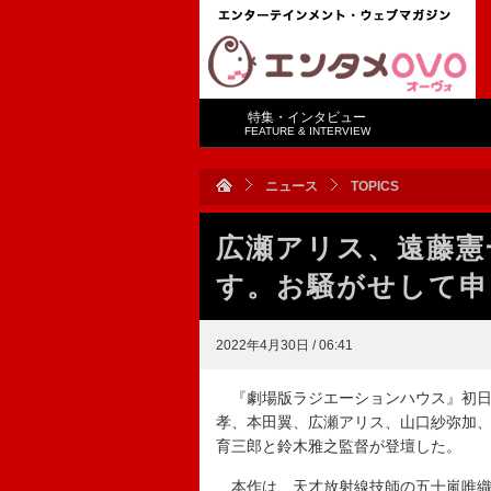
特集・インタビュー
FEATURE & INTERVIEW
ニュース
TOPICS
広瀬アリス、遠藤憲
す。お騒がせして申
2022年4月30日 / 06:41
『劇場版ラジエーションハウス』初日
孝、本田翼、広瀬アリス、山口紗弥加
育三郎と鈴木雅之監督が登壇した。
本作は、天才放射線技師の五十嵐唯織