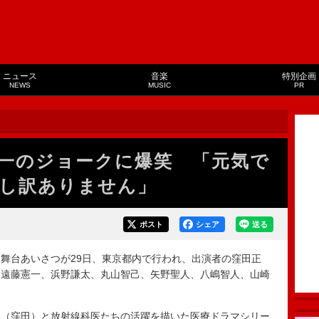
ニュース
音楽
特別企画
NEWS
MUSIC
PR
一のジョークに爆笑 「元気で
し訳ありません」
ポスト
シェア
送る
舞台あいさつが29日、東京都内で行われ、出演者の窪田正
、遠藤憲一、浜野謙太、丸山智己、矢野聖人、八嶋智人、山崎
（窪田）と放射線科医たちの活躍を描いた医療ドラマシリー