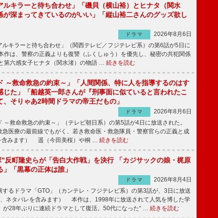
アルキラーと待ち合わせ」「磯貝（横山裕）とヒナタ（関水
係が深まってきているのがいい」「縦山裕二さんのグッズ欲し
2026年8月6日
ドラマ
ルキラーと待ち合わせ」（関西テレビ／フジテレビ系）の第6話が5日に
本作は、警察の正義よりも復讐（ふくしゅう）を優先し、秘密の共犯関係
と第六感女子ヒナタ（関水渚）の物語 …
続きを読む
ド ～救命救急の約束～」「人間関係、特に人を指導するのはす
感じた」「船越英一郎さんが『刑事面に似ていると言われたこ
て、そりゃあ2時間ドラマの帝王だもの」
2026年8月6日
ドラマ
 ～救命救急の約束～」（テレビ朝日系）の第5話が4日に放送された。
急医療の最前線でもがく、若き救命医・救急隊員・警察官らの正義と成
を含みます） 遥（今田美桜）や桐 …
続きを読む
鬼塚”反町隆史らが「告白大作戦」を決行 「カジサックの娘・梶原
る」「黒幕の正体は誰」
2026年8月4日
ドラマ
するドラマ「GTO」（カンテレ・フジテレビ系）の第3話が、3日に放送
下、ネタバレを含みます） 本作は、1998年に放送されて人気を博した学
」が28年ぶりに連続ドラマとして復活。50代になった“ …
続きを読む