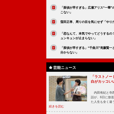
「探偵が早すぎる」広瀬アリス“一華
こない」
窪田正孝、周りの目を気にせず「やり
「恋なんて、本気でやってどうするの？
ュンキュンが止まらない」
「探偵が早すぎる」“千曲川”滝藤賢一
分からない」
芸能ニュース
「ラストノー
白がカッコい
内田有紀と寺西
話が、6日に放
た人生も全く違
続きを読む