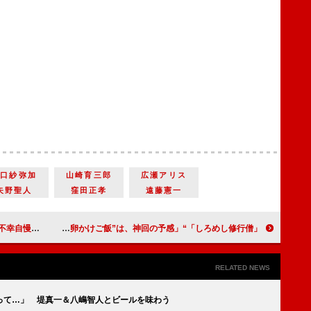
山口紗弥加
山崎育三郎
広瀬アリス
矢野聖人
窪田正孝
遠藤憲一
の言葉が心に響いた」
「しろめし修行僧」“たくあん”岡部大がまたも失恋 「来週の“究極の卵かけご飯”は、神回の予感」
RELATED NEWS
って…」 堤真一＆八嶋智人とビールを味わう