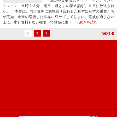
山田裕貴主演のドラマ「ペンディング
トレイン－８時２３分、明日 君と」の第８話が、９日に放送され
た。 本作は、同じ電車に偶然乗り合わせた見ず知らずの乗客たち
が突如、未来の荒廃した世界にワープしてしまい、電波が通じない
上に、水も食料もない極限下で懸命に生・・・
続きを読む
next
1
2
3