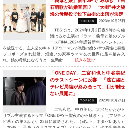
「義母と娘」新年SPで“みゆき”上白
石萌歌が結婚宣言!? “大樹”井之脇
海の母親役で松下由樹の出演が決定
2023年10月25日
TOPICS
TBSでは、2024年1月2日夜9時から綾
瀬はるか主演のドラマ「義母と娘のブル
ースFINAL2024年謹賀新年スペシャル」
を放送する。主人公のキャリアウーマンが8歳の娘を持つ男性に突然
プロポーズされ結婚、畑違いの家事やママ友の世界に足を踏み入
れ、娘の母親になろうと一生懸命・・・
続きを読む
「ONE DAY」二宮和也と中谷美紀
のラストシーンに反響 「逃亡編と
テレビ局編が絡み合って、目が離せ
ない展開に」
2023年10月24日
TOPICS
二宮和也、中谷美紀、大沢たかおがト
リプル主演するドラマ「ONE DAY～聖夜のから騒ぎ～」（フジテレ
ビ系）の第３話が、23日に放送された。（※以下、ネタバレあり）
本作は、聖夜（クリスマスイブ）という“たった１日”の出来事を