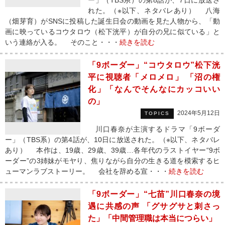
ー」（TBS系）の第8話が、7日に放送さ
れた。（※以下、ネタバレあり） 八海
（畑芽育）がSNSに投稿した誕生日会の動画を見た人物から、「動
画に映っているコウタロウ（松下洸平）が自分の兄に似ている」と
いう連絡が入る。 そのこと・・・
続きを読む
「9ボーダー」“コウタロウ”松下洸
平に視聴者「メロメロ」 「沼の権
化」「なんでそんなにカッコいい
の」
2024年5月12日
TOPICS
川口春奈が主演するドラマ「9ボーダ
ー」（TBS系）の第4話が、10日に放送された。（※以下、ネタバレ
あり） 本作は、19歳、29歳、39歳…各年代のラストイヤー“9ボ
ーダー”の3姉妹がモヤり、焦りながら自分の生きる道を模索するヒ
ューマンラブストーリー。 会社を辞める宣・・・
続きを読む
「9ボーダー」“七苗”川口春奈の境
遇に共感の声 「グサグサと刺さっ
た」「中間管理職は本当につらい」