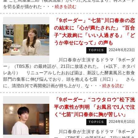
重”こと蔦屋重三郎（横浜流星）がいったん立ち止まり、再スタート
を切る姿が描かれた・・・
続きを読む
「9ボーダー」“七苗”川口春奈の恋
の結末に「心が満たされた」 “百合
子”大政絢に「いい人過ぎる」「ど
うか幸せになって」の声も
2024年6月23日
TOPICS
川口春奈が主演するドラマ「9ボーダ
ー」（TBS系）の最終話が、21日に放送された。（※以下、ネタバ
レあり） リニューアルしたおおば湯は、新設した酵素風呂と飲食
部門の集客に伸び悩んでおり、頭を抱える七苗（川口）。 さら
に、清澄白河で再開発計画が持ち上がり、な・・・
続きを読む
「9ボーダー」“コウタロウ”松下洸
平の素性が判明 「お風呂で1人で泣
く“七苗”川口春奈に胸が苦しい」
2024年6月10日
TOPICS
川口春奈が主演するドラマ「9ボーダ