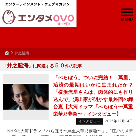
MENU
井之脇海
井之脇海
５０
「
」に関連する
件の記事
「べらぼう」ついに完結！ 蔦重、
治済の最期はいかに生まれたか？
「横浜流星さんは、肉体的にも作り
込んで」演出家が明かす最終回の舞
台裏【大河ドラマ「べらぼう〜蔦重
栄華乃夢噺〜」インタビュー】
2025年12月14日
インタビュー
NHKの大河ドラマ「べらぼう〜蔦重栄華乃夢噺〜」。“江戸のメデ