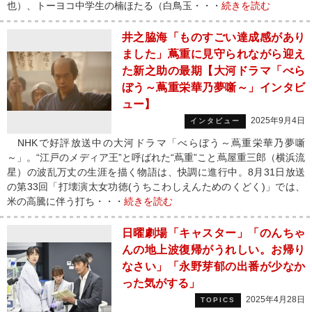
也）、トーヨコ中学生の楠ほたる（白鳥玉・・・
続きを読む
井之脇海「ものすごい達成感があり
ました」蔦重に見守られながら迎え
た新之助の最期【大河ドラマ「べら
ぼう～蔦重栄華乃夢噺～」インタビ
ュー】
2025年9月4日
インタビュー
NHKで好評放送中の大河ドラマ「べらぼう～蔦重栄華乃夢噺
～」。“江戸のメディア王”と呼ばれた“蔦重”こと蔦屋重三郎（横浜流
星）の波乱万丈の生涯を描く物語は、快調に進行中。8月31日放送
の第33回「打壊演太女功徳(うちこわしえんためのくどく)」では、
米の高騰に伴う打ち・・・
続きを読む
日曜劇場「キャスター」「のんちゃ
んの地上波復帰がうれしい。お帰り
なさい」「永野芽郁の出番が少なか
った気がする」
2025年4月28日
TOPICS