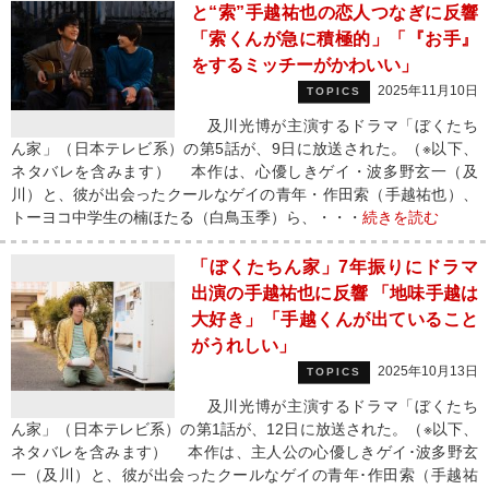
と“索”手越祐也の恋人つなぎに反響
「索くんが急に積極的」「『お手』
をするミッチーがかわいい」
2025年11月10日
TOPICS
及川光博が主演するドラマ「ぼくたち
ん家」（日本テレビ系）の第5話が、9日に放送された。（※以下、
ネタバレを含みます） 本作は、心優しきゲイ・波多野玄一（及
川）と、彼が出会ったクールなゲイの青年・作田索（手越祐也）、
トーヨコ中学生の楠ほたる（白鳥玉季）ら、・・・
続きを読む
「ぼくたちん家」7年振りにドラマ
出演の手越祐也に反響 「地味手越は
大好き」「手越くんが出ていること
がうれしい」
2025年10月13日
TOPICS
及川光博が主演するドラマ「ぼくたち
ん家」（日本テレビ系）の第1話が、12日に放送された。（※以下、
ネタバレを含みます） 本作は、主人公の心優しきゲイ･波多野玄
一（及川）と、彼が出会ったクールなゲイの青年･作田索（手越祐