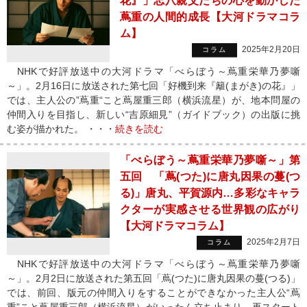
花』」忘八親父たちの心を動かした
蔦重の人間的成長【大河ドラマコラ
ム】
2025年2月20日
コラム
NHKで好評放送中の大河ドラマ「べらぼう～蔦重栄華乃夢噺
～」。2月16日に放送された第七回「好機到来『籬(まがき)の花』」
では、主人公の”蔦重“こと蔦屋重三郎（横浜流星）が、地本問屋の
仲間入りを目指し、新しい“吉原細見”（ガイドブック）の出版に挑
む姿が描かれた。 ・・・
続きを読む
「べらぼう～蔦重栄華乃夢噺～」第
五回 「蔦(つた)に唐丸因果の蔓(つ
る)」唐丸、平賀源内…多彩なキャラ
クターが実感させる世界観の広がり
【大河ドラマコラム】
2025年2月7日
コラム
NHKで好評放送中の大河ドラマ「べらぼう～蔦重栄華乃夢噺
～」。2月2日に放送された第五回「蔦(つた)に唐丸因果の蔓(つる)」
では、前回、版元の仲間入りをすることができなかった主人公“蔦