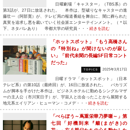
日曜劇場「キャスター」（TBS系）の
第3話が、27日に放送された。 本作は、型破りなキャスターの進
藤壮一（阿部寛）が、テレビ局の報道番組を舞台に、闇に葬られた
真実を追求し悪を裁いていく社会派エンターテインメント。（＊以
下、ネタバレあり） 帝都大学の研究員・・・
続きを読む
「ホットスポット」「もう高橋さん
の『特別ね』が聞けないのが寂し
い」「前代未聞の長編SF日常コント
だった」
2025年3月17日
TOPICS
日曜ドラマ「ホットスポット」（日本
テレビ系）の第10話（最終回）が、16日に放送された。 バカリズ
ムが脚本を手がけた本作は、ビジネスホテルに勤めるシングルマザ
ーの主人公（市川実日子）が、宇宙人と出会ったことから展開する
地元系エイリアン・ヒューマン・コメデ・・・
続きを読む
「べらぼう～蔦重栄華乃夢噺～」第
七回「好機到来『籬(まがき)の