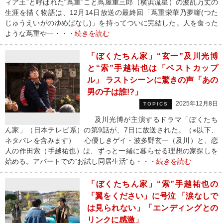
ィア王”と呼ばれた“蔦重”こと蔦屋重三郎（横浜流星）の波乱万丈の
生涯を描く物語は、12月14日放送の最終回「蔦重栄華乃夢噺(つた
じゅうえいがのゆめばなし)」を持ってついに完結した。人を食った
ような蔦重や一・・・
続きを読む
「ぼくたちん家」“玄一”及川光博
と“索”手越祐也は「ベストカップ
ル」 ラストシーンに驚きの声「あの
男の子は誰!?」
2025年12月8日
TOPICS
及川光博が主演するドラマ「ぼくたち
ん家」（日本テレビ系）の第9話が、7日に放送された。（※以下、
ネタバレを含みます） 心優しきゲイ・波多野玄一（及川）と、恋
人の作田索（手越祐也）は、ずっと一緒に暮らせる理想の家探しを
始める。アパートでの“お試し同居生活”も・・・
続きを読む
「ぼくたちん家」“索”手越祐也の
「翼をください」に号泣 「涙なしで
は見られない」「エンディングとの
リンクに感激」