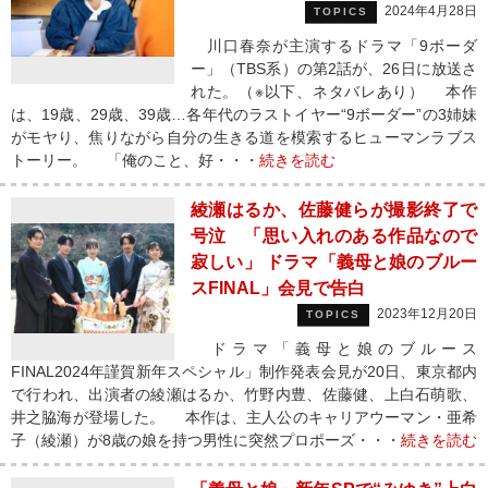
2024年4月28日
TOPICS
川口春奈が主演するドラマ「9ボーダ
ー」（TBS系）の第2話が、26日に放送さ
れた。（※以下、ネタバレあり） 本作
は、19歳、29歳、39歳…各年代のラストイヤー“9ボーダー”の3姉妹
がモヤり、焦りながら自分の生きる道を模索するヒューマンラブス
トーリー。 「俺のこと、好・・・
続きを読む
綾瀬はるか、佐藤健らが撮影終了で
号泣 「思い入れのある作品なので
寂しい」 ドラマ「義母と娘のブルー
スFINAL」会見で告白
2023年12月20日
TOPICS
ドラマ「義母と娘のブルース
FINAL2024年謹賀新年スペシャル」制作発表会見が20日、東京都内
で行われ、出演者の綾瀬はるか、竹野内豊、佐藤健、上白石萌歌、
井之脇海が登場した。 本作は、主人公のキャリアウーマン・亜希
子（綾瀬）が8歳の娘を持つ男性に突然プロポーズ・・・
続きを読む