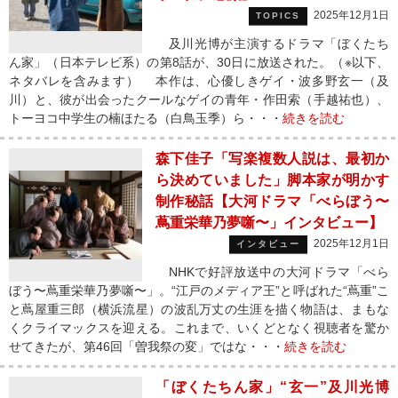
2025年12月1日
TOPICS
及川光博が主演するドラマ「ぼくたち
ん家」（日本テレビ系）の第8話が、30日に放送された。（※以下、
ネタバレを含みます） 本作は、心優しきゲイ・波多野玄一（及
川）と、彼が出会ったクールなゲイの青年・作田索（手越祐也）、
トーヨコ中学生の楠ほたる（白鳥玉季）ら・・・
続きを読む
森下佳子「写楽複数人説は、最初か
ら決めていました」脚本家が明かす
制作秘話【大河ドラマ「べらぼう〜
蔦重栄華乃夢噺〜」インタビュー】
2025年12月1日
インタビュー
NHKで好評放送中の大河ドラマ「べら
ぼう〜蔦重栄華乃夢噺〜」。“江戸のメディア王”と呼ばれた“蔦重”こ
と蔦屋重三郎（横浜流星）の波乱万丈の生涯を描く物語は、まもな
くクライマックスを迎える。これまで、いくどとなく視聴者を驚か
せてきたが、第46回「曽我祭の変」ではな・・・
続きを読む
「ぼくたちん家」“玄一”及川光博