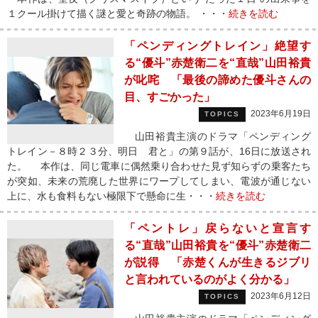
１クール掛けて描く謎と愛と奇跡の物語。 ・・・
続きを読む
「ペンディングトレイン」絶望す
る“優斗”赤楚衛二を“直哉”山田裕貴
が叱咤 「最後の諦めた優斗さんの
目、すごかった」
2023年6月19日
TOPICS
山田裕貴主演のドラマ「ペンディング
トレイン－８時２３分、明日 君と」の第９話が、16日に放送され
た。 本作は、同じ電車に偶然乗り合わせた見ず知らずの乗客たち
が突如、未来の荒廃した世界にワープしてしまい、電波が通じない
上に、水も食料もない極限下で懸命に生・・・
続きを読む
「ペントレ」戻らないと宣言す
る“直哉”山田裕貴を“優斗”赤楚衛二
が説得 「赤楚くんが生きるジブリ
と言われているのがよく分かる」
2023年6月12日
TOPICS