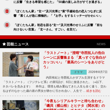
に反響 「生きる希望を感じた」「50歳の楽しみ方がすてき過ぎる」
「ぼくたちん家」“玄一”及川光博と“索”手越祐也の恋人つなぎに反
響 「索くんが急に積極的」「『お手』をするミッチーがかわいい」
「ぼくたちん家」初恋を語る“玄一”及川光博のせりふに反響 「前を
向けるいい言葉」「玄一さん、すごい。名言だ」
芸能ニュース
NEWS
「ラストノート」“澄晴”寺西拓人の告白
シーンに反響集まる 「真っすぐな告白が
カッコいい」「最高のシーンをありがと
う」
2026年8月7日
ドラマ
内田有紀と寺西拓人がダブル主演するドラマ
「ラストノート」（フジテレビ系）の第5話が、6日に放送された。（※以下、
ネタバレを含みます） 本作は、環境も積み重ねてきた人生も全く違う、交わ
るはずのなかった歳の差の男女が静かに引かれ合い、人生で …
続きを読む
「今夜もシリアルキラーと待ち合わせ」
「磯貝（横山裕）とヒナタ（関水渚）の