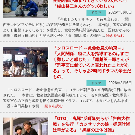
共犯関係が深まってきているのがいい」
「縦山裕二さんのグッズ欲しい」
2026年8月6日
ドラマ
「今夜もシリアルキラーと待ち合わせ」（関
西テレビ／フジテレビ系）の第6話が5日に放送された。 本作は、警察の正義
よりも復讐（ふくしゅう）を優先し、秘密の共犯関係を結んだ一匹おおかみの
刑事・磯貝（横山裕）と第六感女子ヒナタ（関水渚）の物語 …
続きを読む
「クロスロード ～救命救急の約束～」
「人間関係、特に人を指導するのはすご
く難しいと感じた」「船越英一郎さんが
『刑事面に似ていると言われたことがあ
る』って、そりゃあ2時間ドラマの帝王だ
もの」
2026年8月6日
ドラマ
「クロスロード ～救命救急の約束～」（テレビ朝日系）の第5話が4日に放送
された。 本作は、救命救急医療の最前線でもがく、若き救命医・救急隊員・
警察官らの正義と成長を描く本格医療ドラマ。（※以下、ネタバレを含みます）
遥（今田美桜）や桐 …
続きを読む
「GTO」“鬼塚”反町隆史らが「告白大作
戦」を決行 「カジサックの娘・梶原叶渚
は華がある」「黒幕の正体は誰」