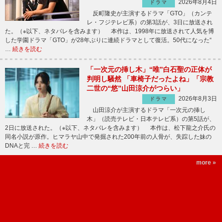
2026年8月4日
ドラマ
反町隆史が主演するドラマ「GTO」（カンテ
レ・フジテレビ系）の第3話が、3日に放送され
た。（※以下、ネタバレを含みます） 本作は、1998年に放送されて人気を博
した学園ドラマ「GTO」が28年ぶりに連続ドラマとして復活。50代になった“
…
続きを読む
「一次元の挿し木」“唯”白石聖の正体が
判明し騒然 「車椅子だったよね」「宗教
二世の“悠”山田涼介がつらい」
2026年8月3日
ドラマ
山田涼介が主演するドラマ「一次元の挿し
木」（読売テレビ・日本テレビ系）の第5話が、
2日に放送された。（※以下、ネタバレを含みます） 本作は、松下龍之介氏の
同名小説が原作。ヒマラヤ山中で発掘された200年前の人骨が、失踪した妹の
DNAと完 …
続きを読む
more »