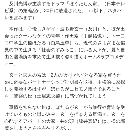
及川光博が主演するドラマ「ぼくたちん家」（日本テレ
ビ系）の第8話が、30日に放送された。（※以下、ネタバ
レを含みます）
本作は、心優しきゲイ・波多野玄一（及川）と、彼が出
会ったクールなゲイの青年・作田索（手越祐也）、トーヨ
コ中学生の楠ほたる（白鳥玉季）ら、現代のさまざまな偏
見の中で生きる「社会のすみっこ」にいる人々が、愛と自
由と居場所を求めて生き抜く姿を描くホーム&ラブコメデ
ィー。
玄一と恋人の索は、2人の“かすがい”となる家を買うた
めに必要なパートナーシップ証明書を取得。本格的に家探
しを開始するはずが、ほたるがニセモノ親子であること
を、警察の松（土居志央梨）に感づかれてしまう。
事情を知らない松は、ほたるが玄一から暴行や脅迫を受
けているものと思い込み、玄一を捕まえる気満々。玄一を
心配するアパートの大家・井の頭（坂井真紀）は、松の邪
魔をしようと右往左往するが…。