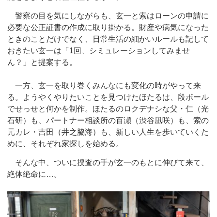
警察の目を気にしながらも、玄一と索はローンの申請に
必要な公正証書の作成に取り掛かる。財産や病気になった
ときのことだけでなく、日常生活の細かいルールも記して
おきたい玄一は「1回、シミュレーションしてみませ
ん？」と提案する。
一方、玄一を取り巻くみんなにも変化の時がやって来
る。ようやくやりたいことを見つけたほたるは、段ボール
でせっせと何かを制作。ほたるのロクデナシな父・仁（光
石研）も、パートナー相談所の百瀬（渋谷凪咲）も、索の
元カレ・吉田（井之脇海）も、新しい人生を歩いていくた
めに、それぞれ家探しを始める。
そんな中、ついに捜査の手が玄一のもとに伸びて来て、
絶体絶命に…。