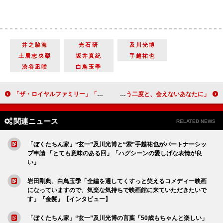
井之脇海
光石研
及川光博
土居志央梨
坂井真紀
手越祐也
渋谷凪咲
白鳥玉季
「ザ・ロイヤルファミリー」「現実のジャパンカップがドラマと重なった」「このドラマを見ていると競馬がどんどん好きになる」
「終幕のロンド －もう二度と、会えないあなたに－」「今回は要潤さんの演技が光っていた」「いろんなテーマを詰め込み過ぎ」
関連ニュース
RELATED NEWS
「ぼくたちん家」“玄一”及川光博と“索”手越祐也がパートナーシッ
プ申請 「とても意味のある回」「ハグシーンの愛しげな表情が良
い」
岩田剛典、白鳥玉季「全編を通してくすっと笑えるコメディー映画
になっていますので、気楽な気持ちで映画館に来ていただきたいで
す」『金髪』【インタビュー】
「ぼくたちん家」“玄一”及川光博の言葉「50歳もちゃんと楽しい」