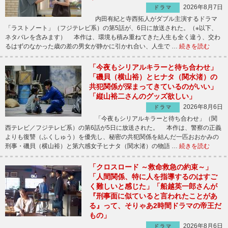
2026年8月7日
ドラマ
内田有紀と寺西拓人がダブル主演するドラマ
「ラストノート」（フジテレビ系）の第5話が、6日に放送された。（※以下、
ネタバレを含みます） 本作は、環境も積み重ねてきた人生も全く違う、交わ
るはずのなかった歳の差の男女が静かに引かれ合い、人生で …
続きを読む
「今夜もシリアルキラーと待ち合わせ」
「磯貝（横山裕）とヒナタ（関水渚）の
共犯関係が深まってきているのがいい」
「縦山裕二さんのグッズ欲しい」
2026年8月6日
ドラマ
「今夜もシリアルキラーと待ち合わせ」（関
西テレビ／フジテレビ系）の第6話が5日に放送された。 本作は、警察の正義
よりも復讐（ふくしゅう）を優先し、秘密の共犯関係を結んだ一匹おおかみの
刑事・磯貝（横山裕）と第六感女子ヒナタ（関水渚）の物語 …
続きを読む
「クロスロード ～救命救急の約束～」
「人間関係、特に人を指導するのはすご
く難しいと感じた」「船越英一郎さんが
『刑事面に似ていると言われたことがあ
る』って、そりゃあ2時間ドラマの帝王だ
もの」
2026年8月6日
ドラマ