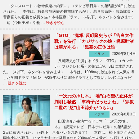
「クロスロード ～救命救急の約束～」（テレビ朝日系）の第5話が4日に放送
された。 本作は、救命救急医療の最前線でもがく、若き救命医・救急隊員・
警察官らの正義と成長を描く本格医療ドラマ。（※以下、ネタバレを含みます）
遥（今田美桜）や桐 …
続きを読む
「GTO」“鬼塚”反町隆史らが「告白大作
戦」を決行 「カジサックの娘・梶原叶渚
は華がある」「黒幕の正体は誰」
2026年8月4日
ドラマ
反町隆史が主演するドラマ「GTO」（カンテ
レ・フジテレビ系）の第3話が、3日に放送され
た。（※以下、ネタバレを含みます） 本作は、1998年に放送されて人気を博
した学園ドラマ「GTO」が28年ぶりに連続ドラマとして復活。50代になった“
…
続きを読む
「一次元の挿し木」“唯”白石聖の正体が
判明し騒然 「車椅子だったよね」「宗教
二世の“悠”山田涼介がつらい」
2026年8月3日
ドラマ
山田涼介が主演するドラマ「一次元の挿し
木」（読売テレビ・日本テレビ系）の第5話が、
2日に放送された。（※以下、ネタバレを含みます） 本作は、松下龍之介氏の
同名小説が原作。ヒマラヤ山中で発掘された200年前の人骨が、失踪した妹の