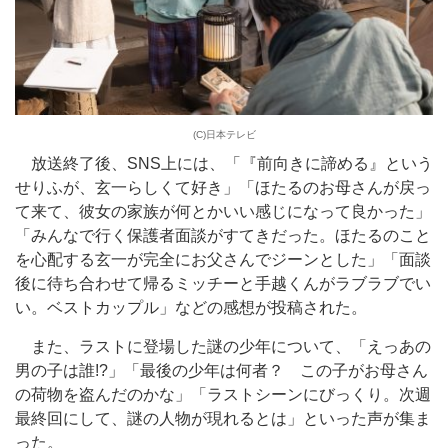
(C)日本テレビ
放送終了後、SNS上には、「『前向きに諦める』という
せりふが、玄一らしくて好き」「ほたるのお母さんが戻っ
て来て、彼女の家族が何とかいい感じになって良かった」
「みんなで行く保護者面談がすてきだった。ほたるのこと
を心配する玄一が完全にお父さんでジーンとした」「面談
後に待ち合わせて帰るミッチーと手越くんがラブラブでい
い。ベストカップル」などの感想が投稿された。
また、ラストに登場した謎の少年について、「えっあの
男の子は誰!?」「最後の少年は何者？ この子がお母さん
の荷物を盗んだのかな」「ラストシーンにびっくり。次週
最終回にして、謎の人物が現れるとは」といった声が集ま
った。