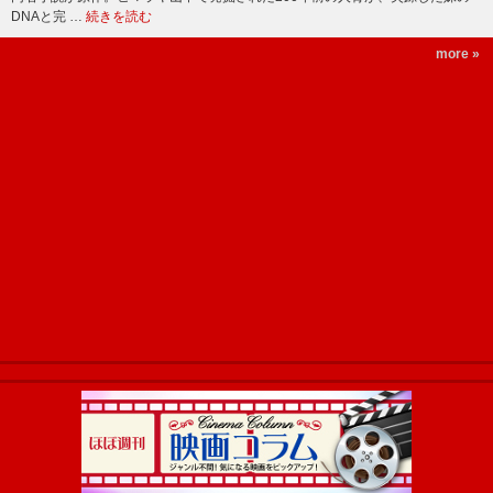
DNAと完 …
続きを読む
more »