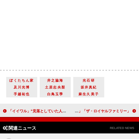
ぼくたちん家
井之脇海
光石研
及川光博
土居志央梨
坂井真紀
手越祐也
白鳥玉季
麻生久美子
「イイワル」“見落としていた人物”の存在が明らかに 「キングらが驚くのはなぜか」「キング妻がラスボス!?」
「ザ・ロイヤルファミリー」「いよいよ最終決戦へ」「ファミリーは、今が全盛期です」
関連ニュース
RELATED NEWS