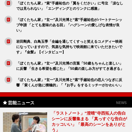
「ぼくたちん家」“索”手越祐也の「翼をください」に号泣 「涙なし
では見られない」「エンディングとのリンクに感激」
「ぼくたちん家」“玄一”及川光博と“索”手越祐也がパートナーシッ
プ申請 「とても意味のある回」「ハグシーンの愛しげな表情が良
い」
岩田剛典、白鳥玉季「全編を通してくすっと笑えるコメディー映画
になっていますので、気楽な気持ちで映画館に来ていただきたいで
す」『金髪』【インタビュー】
「ぼくたちん家」“玄一”及川光博の言葉「50歳もちゃんと楽しい」
に反響 「生きる希望を感じた」「50歳の楽しみ方がすてき過ぎる」
「ぼくたちん家」“玄一”及川光博と“索”手越祐也の恋人つなぎに反
響 「索くんが急に積極的」「『お手』をするミッチーがかわいい」
芸能ニュース
NEWS
「ラストノート」“澄晴”寺西拓人の告白
シーンに反響集まる 「真っすぐな告白が
カッコいい」「最高のシーンをありがと
う」