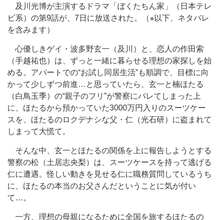
及川光博が主演するドラマ「ぼくたちん家」（日本テレ
ビ系）の第9話が、7日に放送された。（※以下、ネタバレ
を含みます）
心優しきゲイ・波多野玄一（及川）と、恋人の作田索
（手越祐也）は、ずっと一緒に暮らせる理想の家探しを始
める。アパートでの“お試し同居生活”も順調で、目標に向
かって少しずつ前進…と思っていたら、玄一と楠ほたる
（白鳥玉季）の“親子のフリ”が警察にバレてしまった上
に、ほたるから預かっていた3000万円入りのスーツケー
スを、ほたるのロクデナシな父・仁（光石研）に盗まれて
しまって大慌て。
そんな中、玄一とほたるの関係を上に報告しようとする
警察の松（土居志央梨）は、スーツケースを持って逃げる
仁に遭遇。怪しい動きを見せる仁に職務質問しているうち
に、ほたるの本当のお父さんだということに気が付い
て…。
一方、理想の母親になるために全国を旅するほたるの