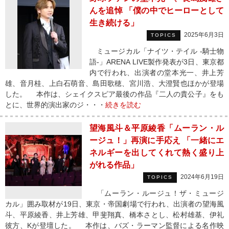
んを追悼 「僕の中でヒーローとして
生き続ける」
2025年6月3日
TOPICS
ミュージカル「ナイツ・テイル -騎士物
語-」ARENA LIVE製作発表が3日、東京都
内で行われ、出演者の堂本光一、井上芳
雄、音月桂、上白石萌音、島田歌穂、宮川浩、大澄賢也ほかが登場
した。 本作は、シェイクスピア最後の作品『二人の貴公子』をも
とに、世界的演出家のジ・・・
続きを読む
望海風斗＆平原綾香「ムーラン・ル
ージュ！」再演に手応え 「一緒にエ
ネルギーを出してくれて熱く盛り上
がれる作品」
2024年6月19日
TOPICS
「ムーラン・ルージュ！ザ・ミュージ
カル」囲み取材が19日、東京・帝国劇場で行われ、出演者の望海風
斗、平原綾香、井上芳雄、甲斐翔真、橋本さとし、松村雄基、伊礼
彼方、Kが登壇した。 本作は、バズ・ラーマン監督による名作映