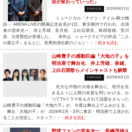
況が変わっていった」
2025年8月1日
TOPICS
ミュージカル「ナイツ・テイル-騎士物
語-」ARENA LIVEの開幕記念会見が1日、東京都内で行われ、出演
者の堂本光一、井上芳雄、音月桂、上白石萌音、島田歌穂、宮川
浩、大澄賢也が登場した。 本作は、シェークスピアの作品『二人
の貴公子』をもとに、世界的演出家のジョン・・・
続きを読む
山崎豊子の感動巨編『大地の子』を
明治座で舞台化 井上芳雄、奈緒、
上白石萌歌らメインキャストも解禁
2025年8月1日
TOPICS
壮大な中国の大地を舞台に、現代を生
きる人々に人間の本質を問いかける。か
つてTVドラマ化もされて話題をさらった
山崎豊子の感動巨編『大地の子』が、今度は舞台上でよみがえる。
舞台「大地の子」が、2026年2月・3月に東京・明治座で上演され
ることが決定し、スタッフ・・・
続きを読む
野球ファンの堂本光一、長嶋茂雄さ