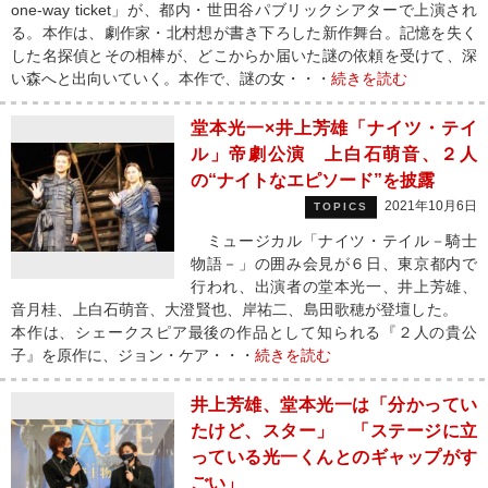
one-way ticket」が、都内・世田谷パブリックシアターで上演され
る。本作は、劇作家・北村想が書き下ろした新作舞台。記憶を失く
した名探偵とその相棒が、どこからか届いた謎の依頼を受けて、深
い森へと出向いていく。本作で、謎の女・・・
続きを読む
堂本光一×井上芳雄「ナイツ・テイ
ル」帝劇公演 上白石萌音、２人
の“ナイトなエピソード”を披露
2021年10月6日
TOPICS
ミュージカル「ナイツ・テイル－騎士
物語－」の囲み会見が６日、東京都内で
行われ、出演者の堂本光一、井上芳雄、
音月桂、上白石萌音、大澄賢也、岸祐二、島田歌穂が登壇した。
本作は、シェークスピア最後の作品として知られる『２人の貴公
子』を原作に、ジョン・ケア・・・
続きを読む
井上芳雄、堂本光一は「分かってい
たけど、スター」 「ステージに立
っている光一くんとのギャップがす
ごい」