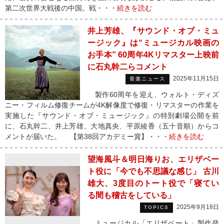
第二次世界大戦後の中国。戦・・・
続きを読む
井上芳雄、『サウンド・オブ・ミュ
ージック』は“ミュージカル映画の
お手本” 60周年4Kリマスター上映前
に石丸幹二らコメント
2025年11月15日
音楽ニュース
製作60周年を迎え、ウォルト・ディズ
ニー・フィルム修復チームが4K解像度で修復・リマスターの作業を
実施した『サウンド・オブ・ミュージック』の特別劇場公開を前
に、石丸幹二、井上芳雄、大地真央、平原綾香（五十音順）からコ
メントが届いた。 【第38回アカデミー賞】・・・
続きを読む
望海風斗＆明日海りお、エリザベー
ト役に「今でも不思議な感じ」 古川
雄大、3度目のトート役で「寝てい
る間も稽古をしている」
2025年9月18日
TOPICS
ミュージカル「エリザベート」製作発