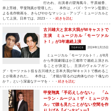
行われ、出演者の望海風斗、平原綾香、
井上芳雄、甲斐翔真が登壇した。 本作は、バズ・ラーマン監督に
よる名作映画を、きらびやかなマッシュ・アップ・ミュージカルと
して上演。日本では、2023・・・
続きを読む
古川雄大と京本大我がWキャストで
主演 ミュージカル「モーツァル
ト！」が3年連続上演
2024年1月15日
TOPICS
ミュージカル「モーツァルト！」が8月
から帝国劇場ほか三都市で連続上演され
ることが決定し、主演のヴォルフガン
グ・モーツァルト役を古川雄大と京本大我がWキャストで務めるこ
とが発表された。 本作は、「才能が宿るのは肉体なのか？魂なの
か？」という深遠なテーマを・・・
続きを読む
甲斐翔真「手応えしかない」 「ム
ーラン・ルージュ！ザ・ミュージカ
ル」で誰も見たことがない空間を作
り上げる【インタビュー】