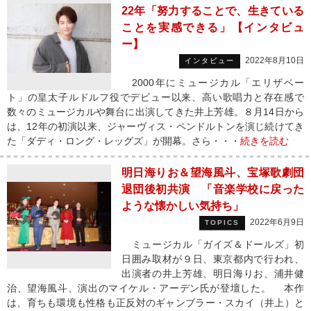
22年「努力することで、生きている
ことを実感できる」【インタビュ
ー】
2022年8月10日
インタビュー
2000年にミュージカル「エリザベー
ト」の皇太子ルドルフ役でデビュー以来、高い歌唱力と存在感で
数々のミュージカルや舞台に出演してきた井上芳雄。８月14日から
は、12年の初演以来、ジャーヴィス・ペンドルトンを演じ続けてき
た「ダディ・ロング・レッグズ」が開幕。さら・・・
続きを読む
明日海りお＆望海風斗、宝塚歌劇団
退団後初共演 「音楽学校に戻った
ような懐かしい気持ち」
2022年6月9日
TOPICS
ミュージカル「ガイズ＆ドールズ」初
日囲み取材が９日、東京都内で行われ、
出演者の井上芳雄、明日海りお、浦井健
治、望海風斗、演出のマイケル・アーデン氏が登壇した。 本作
は、育ちも環境も性格も正反対のギャンブラー・スカイ（井上）と