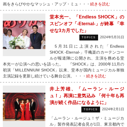
画をきらびやかなマッシュ・アップ・ミュ・・・
続きを読む
堂本光一、「Endless SHOCK」の
スピンオフ「‐Eternal‐」が終幕 「幸
せな3カ月でした」
2024年5月31日
TOPICS
5月31日に上演された「Endless
SHOCK ‐Eternal‐」千穐楽のカーテンコー
ルが報道陣に公開され、主演を務める堂
本光一が公演への思いを語った。 『SHOCK』は、2000年11月の
初演「MILLENNIUM SHOCK」以来、堂本が国内ミュージカル単独
主演記録を更新し続けている舞台公演。・・・
続きを読む
井上芳雄、「ムーラン・ルージ
ュ！」再演に意気込み 「何十年も再
演が続く作品になるように」
2024年2月1日
TOPICS
「ムーラン・ルージュ！ザ・ミュージカ
ル」製作発表記者会見が1日、東京都内で