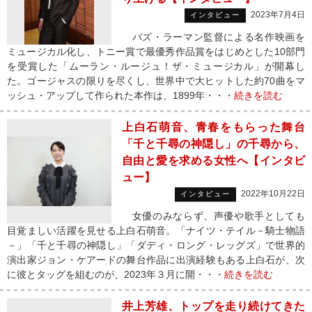
2023年7月4日
インタビュー
バズ・ラーマン監督による名作映画を
ミュージカル化し、トニー賞で最優秀作品賞をはじめとした10部門
を受賞した「ムーラン・ルージュ！ザ・ミュージカル」が開幕し
た。ゴージャスの限りを尽くし、世界中で大ヒットした約70曲をマ
ッシュ・アップして作られた本作は、1899年・・・
続きを読む
上白石萌音、青春をもらった舞台
「千と千尋の神隠し」の千尋から、
自由と愛を求める女性へ【インタビ
ュー】
2022年10月22日
インタビュー
女優のみならず、声優や歌手としても
目覚ましい活躍を見せる上白石萌音。「ナイツ・テイル－騎士物語
－」「千と千尋の神隠し」「ダディ・ロング・レッグズ」で世界的
演出家ジョン・ケアードの舞台作品に出演経験もある上白石が、次
に彼とタッグを組むのが、2023年３月に開・・・
続きを読む
井上芳雄、トップを走り続けてきた