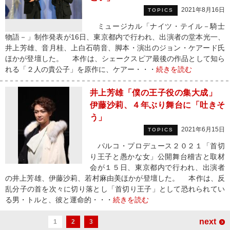
2021年8月16日
TOPICS
ミュージカル「ナイツ・テイル－騎士
物語－」制作発表が16日、東京都内で行われ、出演者の堂本光一、
井上芳雄、音月桂、上白石萌音、脚本・演出のジョン・ケアード氏
ほかが登壇した。 本作は、シェークスピア最後の作品として知ら
れる「２人の貴公子」を原作に、ケアー・・・
続きを読む
井上芳雄「僕の王子役の集大成」
伊藤沙莉、４年ぶり舞台に「吐きそ
う」
2021年6月15日
TOPICS
パルコ・プロデュース２０２１「首切
り王子と愚かな女」公開舞台稽古と取材
会が１５日、東京都内で行われ、出演者
の井上芳雄、伊藤沙莉、若村麻由美ほかが登壇した。 本作は、反
乱分子の首を次々に切り落とし「首切り王子」として恐れられてい
る男・トルと、彼と運命的・・・
続きを読む
next
1
2
3