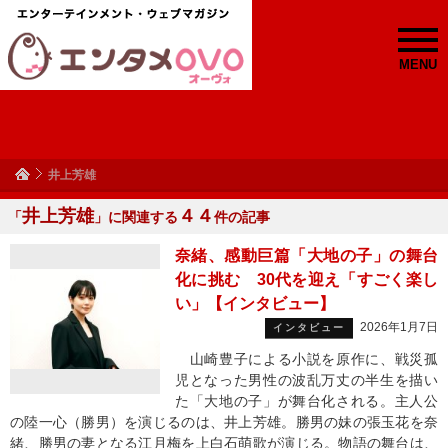
MENU
井上芳雄
井上芳雄
４４
「
」に関連する
件の記事
奈緒、感動巨篇「大地の子」の舞台
化に挑む 30代を迎え「すごく楽し
い」【インタビュー】
2026年1月7日
インタビュー
山崎豊子による小説を原作に、戦災孤
児となった男性の波乱万丈の半生を描い
た「大地の子」が舞台化される。主人公
の陸一心（勝男）を演じるのは、井上芳雄。勝男の妹の張玉花を奈
緒、勝男の妻となる江月梅を上白石萌歌が演じる。物語の舞台は、