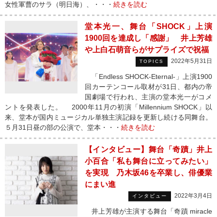
女性軍曹のサラ（明日海）、・・・
続きを読む
堂本光一、舞台「SHOCK」上演
1900回を達成し「感謝」 井上芳雄
や上白石萌音らがサプライズで祝福
2022年5月31日
TOPICS
「Endless SHOCK‐Eternal‐」上演1900
回カーテンコール取材が31日、都内の帝
国劇場で行われ、主演の堂本光一がコメ
ントを発表した。 2000年11月の初演「Millennium SHOCK」以
来、堂本が国内ミュージカル単独主演記録を更新し続ける同舞台。
５月31日昼の部の公演で、堂本・・・
続きを読む
【インタビュー】舞台「奇蹟」井上
小百合「私も舞台に立ってみたい」
を実現 乃木坂46を卒業し、俳優業
にまい進
2022年3月4日
インタビュー
井上芳雄が主演する舞台「奇蹟 miracle