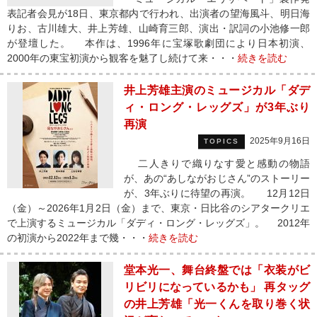
表記者会見が18日、東京都内で行われ、出演者の望海風斗、明日海
りお、古川雄大、井上芳雄、山崎育三郎、演出・訳詞の小池修一郎
が登壇した。 本作は、1996年に宝塚歌劇団により日本初演、
2000年の東宝初演から観客を魅了し続けて来・・・
続きを読む
井上芳雄主演のミュージカル「ダデ
ィ・ロング・レッグズ」が3年ぶり
再演
2025年9月16日
TOPICS
二人きりで織りなす愛と感動の物語
が、あの“あしながおじさん”のストーリー
が、3年ぶりに待望の再演。 12月12日
（金）～2026年1月2日（金）まで、東京・日比谷のシアタークリエ
で上演するミュージカル「ダディ・ロング・レッグズ」。 2012年
の初演から2022年まで幾・・・
続きを読む
堂本光一、舞台終盤では「衣装がビ
リビリになっているかも」 再タッグ
の井上芳雄「光一くんを取り巻く状