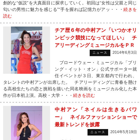
創的な“仮説”を大真面目に探求していく。初回は“女性は父親と同じ
匂いの男性に魅力を感じる”“手を握れば記憶力がアッ・・・
続きを
読む
チア歴６年の中村アン「いつかオリ
ンピック競技になってほしい」 チ
アリーディングミュージカルをＰＲ
2014年6月3日
ニュース
ブロードウェー・ミュージカル「ブリ
ング・イット・オン」公式サポーター就
任イベントが３日、東京都内で行われ、
タレントの中村アンが出席した。 チアリーディングに青春を懸け
る高校生たちの恋と挑戦を描いた同名映画をミュージカル化した本
作が日本初上演。高校・大学・・・
続きを読む
中村アン「ネイルは生きるパワ
ー」 ネイルファッションショーで
最新トレンドを披露
2014年5月19日
ニュース