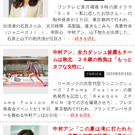
フジテレビ系月曜夜９時の新ドラマ
「５→９ ～私に恋したお坊さん～」の
制作発表が２０日、東京都内で行われ、
出演者の石原さとみ、古川雄輝、高梨臨、速水もこみち、長妻怜央
（ジャニーズＪｒ．）、寺田心、中村アン、山下智久が出席した。
石原と山下の初共演が注目さ・・・
続きを読む
中村アン、全力ダッシュ披露もチー
ムは敗北 ２８歳の抱負は「もっと
タフな女性に」
2015年9月19日
TOPICS
リーボックの次世代型ランニングシュ
ーズ「ＺＰｕｍｐ Ｆｕｓｉｏｎ」の新
色発売を記念した「Ｒｅｅｂｏｋ ＺＰ
ｕｍｐ Ｆｕｓｉｏｎ ＲＵＮ〈全ての力を爆発させろ〉」プレス
発表会イベントが１８日、東京都内で行われ、ブランドアンバサダ
ーを務める中村アンほかが出・・・
続きを読む
中村アン「この夏は滝に打たれた