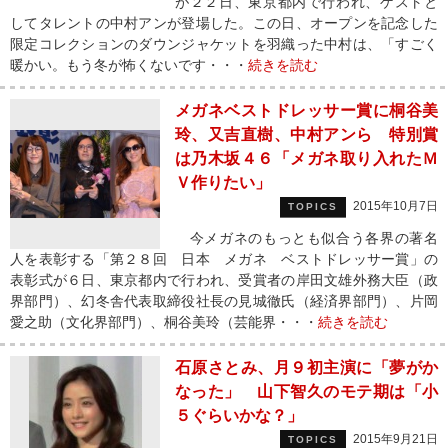
が２２日、東京都内で行われ、ゲストと
してタレントの中村アンが登場した。この日、オープンを記念した
限定コレクションのダウンジャケットを羽織った中村は、「すごく
暖かい。もう冬が怖くないです・・・
続きを読む
メガネベストドレッサー賞に桐谷美
玲、又吉直樹、中村アンら 特別賞
は乃木坂４６「メガネ取り入れたＭ
Ｖ作りたい」
2015年10月7日
TOPICS
今メガネのもっとも似合う各界の著名
人を表彰する「第２８回 日本 メガネ ベストドレッサー賞」の
表彰式が６日、東京都内で行われ、受賞者の岸田文雄外務大臣（政
界部門）、幻冬舎代表取締役社長の見城徹氏（経済界部門）、片岡
愛之助（文化界部門）、桐谷美玲（芸能界・・・
続きを読む
石原さとみ、月９初主演に「夢がか
なった」 山下智久のモテ期は「小
５ぐらいかな？」
2015年9月21日
TOPICS