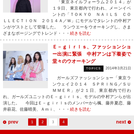
「東京ネイルフォーラム２０１４」が
１９日、東京都内で行われ、メーンイベ
ントの「ＴＯＫＹＯ ＮＡＩＬＳ ＣＯ
ＬＬＥＣＴＩＯＮ ２０１４Ａ／Ｗ」にモデルでタレントの中村ア
ンがゲストとして登場した。 ランウエーをウオーキングし、さま
ざまなポージングでトレンド・・・
続きを読む
Ｅ－ｇｉｒｌｓ、ファッションショ
ー出演に緊張 中村アンは下着姿で
堂々のウオーキング
2014年3月21日
TOPICS
ガールズファッションショー「東京ラ
ンウェイ２０１４ ＳＰＲＩＮＧ／ＳＵ
ＭＭＥＲ」が２１日、東京都内で行わ
れ、ガールズユニットのＥ－ｇｉｒｌｓ、モデルの中村アンらが出
演した。 今回はＥ－ｇｉｒｌｓのメンバーから楓、藤井夏恋、藤
井萩花、佐藤晴美、Ａｍｉ、・・・
続きを読む
prev
next
1
2
3
4