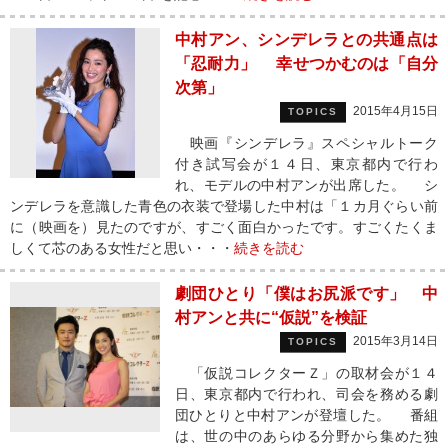
中村アン、シンデレラとの共通点は
「忍耐力」 幸せつかむのは「自分
次第」
2015年4月15日
TOPICS
映画『シンデレラ』スペシャルトーク
付き試写会が１４日、東京都内で行わ
れ、モデルの中村アンが出席した。 シ
ンデレラを意識した青色の衣装で登場した中村は「１カ月ぐらい前
に（映画を）見たのですが、すごく面白かったです。すごくたくま
しくて芯のある女性だと思い・・・
続きを読む
劇団ひとり「僕はお尻派です」 中
村アンと共に“仮説”を検証
2015年3月14日
TOPICS
「仮説コレクターＺ」の取材会が１４
日、東京都内で行われ、司会を務める劇
団ひとりと中村アンが登壇した。 番組
は、世の中のあらゆる分野から集めた独