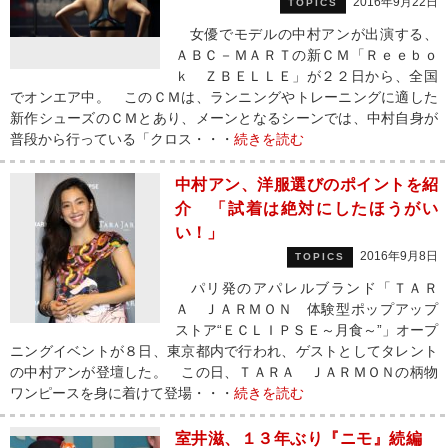
2016年9月22日
TOPICS
女優でモデルの中村アンが出演する、
ＡＢＣ－ＭＡＲＴの新ＣＭ「Ｒｅｅｂｏ
ｋ ＺＢＥＬＬＥ」が２２日から、全国
でオンエア中。 このＣＭは、ランニングやトレーニングに適した
新作シューズのＣＭとあり、メーンとなるシーンでは、中村自身が
普段から行っている「クロス・・・
続きを読む
中村アン、洋服選びのポイントを紹
介 「試着は絶対にしたほうがい
い！」
2016年9月8日
TOPICS
パリ発のアパレルブランド「ＴＡＲ
Ａ ＪＡＲＭＯＮ 体験型ポップアップ
ストア“ＥＣＬＩＰＳＥ～月食～”」オープ
ニングイベントが８日、東京都内で行われ、ゲストとしてタレント
の中村アンが登壇した。 この日、ＴＡＲＡ ＪＡＲＭＯＮの柄物
ワンピースを身に着けて登場・・・
続きを読む
室井滋、１３年ぶり『ニモ』続編