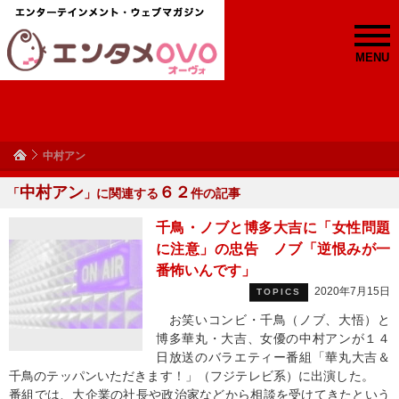
MENU
中村アン
中村アン
６２
「
」に関連する
件の記事
千鳥・ノブと博多大吉に「女性問題
に注意」の忠告 ノブ「逆恨みが一
番怖いんです」
2020年7月15日
TOPICS
お笑いコンビ・千鳥（ノブ、大悟）と
博多華丸・大吉、女優の中村アンが１４
日放送のバラエティー番組「華丸大吉＆
千鳥のテッパンいただきます！」（フジテレビ系）に出演した。
番組では、大企業の社長や政治家などから相談を受けてきたという