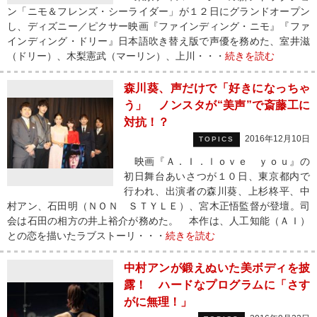
ン「ニモ＆フレンズ・シーライダー」が１２日にグランドオープン
し、ディズニー／ピクサー映画『ファインディング・ニモ』『ファ
インディング・ドリー』日本語吹き替え版で声優を務めた、室井滋
（ドリー）、木梨憲武（マーリン）、上川・・・
続きを読む
森川葵、声だけで「好きになっちゃ
う」 ノンスタが“美声”で斎藤工に
対抗！？
2016年12月10日
TOPICS
映画『Ａ．Ｉ．ｌｏｖｅ ｙｏｕ』の
初日舞台あいさつが１０日、東京都内で
行われ、出演者の森川葵、上杉柊平、中
村アン、石田明（ＮＯＮ ＳＴＹＬＥ）、宮木正悟監督が登壇。司
会は石田の相方の井上裕介が務めた。 本作は、人工知能（ＡＩ）
との恋を描いたラブストーリ・・・
続きを読む
中村アンが鍛えぬいた美ボディを披
露！ ハードなプログラムに「さす
がに無理！」