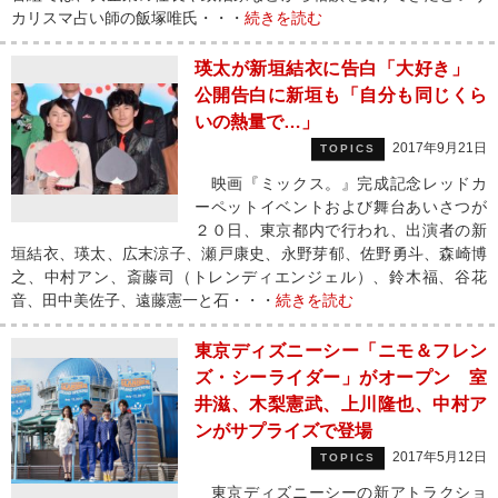
カリスマ占い師の飯塚唯氏・・・
続きを読む
瑛太が新垣結衣に告白「大好き」
公開告白に新垣も「自分も同じくら
いの熱量で…」
2017年9月21日
TOPICS
映画『ミックス。』完成記念レッドカ
ーペットイベントおよび舞台あいさつが
２０日、東京都内で行われ、出演者の新
垣結衣、瑛太、広末涼子、瀬戸康史、永野芽郁、佐野勇斗、森崎博
之、中村アン、斎藤司（トレンディエンジェル）、鈴木福、谷花
音、田中美佐子、遠藤憲一と石・・・
続きを読む
東京ディズニーシー「ニモ＆フレン
ズ・シーライダー」がオープン 室
井滋、木梨憲武、上川隆也、中村ア
ンがサプライズで登場
2017年5月12日
TOPICS
東京ディズニーシーの新アトラクショ