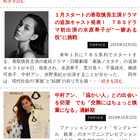
続きを読む
１月スタートの香取慎吾主演ドラマ
の追加キャスト発表！ ＴＢＳドラ
マ初出演の水原希子が“一癖ある
役”に挑戦
2015年12月3日
TOPICS
来年１月にＴＢＳ系列でスタートす
る、香取慎吾主演の連続ドラマ・日曜劇場「家族ノカタチ」の追加
キャストが４日、発表され、水原希子、荒川良々、千葉雄大、柳原
可奈子、中村アン、水野美紀が出演することが分かった。 同作
は、現代社会の“家族”と“結婚”の在り方を描・・・
続きを読む
中村アン、「温かい人」との出会い
を切望 でも「交際にはちょっと慎
重になる」適齢期
2015年10月22日
TOPICS
ファッションブランド「モンクレー
ル 銀座」のオープニングレセプション