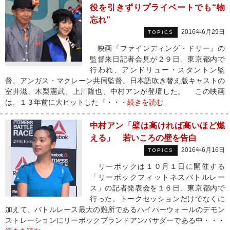
役を引きずりプライベートでも“物
忘れ”
2016年6月29日
TOPICS
映画『ファインディング・ドリー』の
監督来日記者会見が２９日、東京都内で
行われ、アンドリュー・スタントン監
督、アンガス・マクレーン共同監督、日本語吹き替え版キャストの
室井滋、木梨憲武、上川隆也、中村アンが登壇した。 この映画
は、１３年前に大ヒットした『・・・
続きを読む
中村アン「壁は高ければ高いほど燃
える」 若いころの壁を告白
2016年6月16日
TOPICS
リーボックは１０月１日に開催する
「リーボックフィットネスバトルレー
ス」の記者発表会を１６日、東京都内で
行った。トークセッションだけでなくに
加えて、バトルレース最大の難所であるハイパーウォールのデモン
ストレーションにリーボックブランドアンバサダーである中・・・