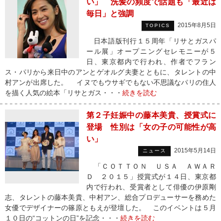
い」 洗髪の頻度で話題も「最近は
毎日」と強調
2015年8月5日
TOPICS
日本語版刊行１５周年「リサとガスパ
ール展」オープニングセレモニーが５
日、東京都内で行われ、作者でフラン
ス・パリから来日中のアンとゲオルグ夫妻とともに、タレントの中
村アンが出席した。 イヌでもウサギでもない不思議なパリの住人
を描く人気の絵本「リサとガス・・・
続きを読む
第２子妊娠中の藤本美貴、授賞式に
登場 性別は「女の子の可能性が高
い」
2015年5月14日
ニュース
「ＣＯＴＴＯＮ ＵＳＡ ＡＷＡＲ
Ｄ ２０１５」授賞式が１４日、東京都
内で行われ、受賞者として俳優の伊原剛
志、タレントの藤本美貴、中村アン、総合プロデューサーを務めた
女優でデザイナーの篠原ともえが登壇した。 このイベントは５月
１０日の“コットンの日”を記念・・・
続きを読む