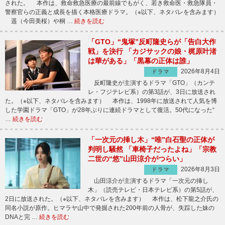
された。 本作は、救命救急医療の最前線でもがく、若き救命医・救急隊員・
警察官らの正義と成長を描く本格医療ドラマ。（※以下、ネタバレを含みます）
遥（今田美桜）や桐 …
続きを読む
「GTO」“鬼塚”反町隆史らが「告白大作
戦」を決行 「カジサックの娘・梶原叶渚
は華がある」「黒幕の正体は誰」
2026年8月4日
ドラマ
反町隆史が主演するドラマ「GTO」（カンテ
レ・フジテレビ系）の第3話が、3日に放送され
た。（※以下、ネタバレを含みます） 本作は、1998年に放送されて人気を博
した学園ドラマ「GTO」が28年ぶりに連続ドラマとして復活。50代になった“
…
続きを読む
「一次元の挿し木」“唯”白石聖の正体が
判明し騒然 「車椅子だったよね」「宗教
二世の“悠”山田涼介がつらい」
2026年8月3日
ドラマ
山田涼介が主演するドラマ「一次元の挿し
木」（読売テレビ・日本テレビ系）の第5話が、
2日に放送された。（※以下、ネタバレを含みます） 本作は、松下龍之介氏の
同名小説が原作。ヒマラヤ山中で発掘された200年前の人骨が、失踪した妹の
DNAと完 …
続きを読む