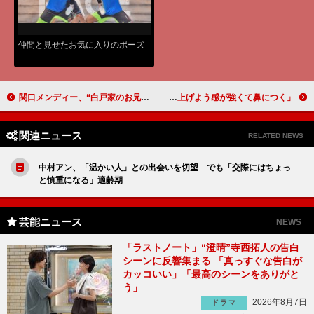
仲間と見せたお気に入りのポーズ
関口メンディー、“白戸家のお兄さん”に変身！ 一方でＥＸＩＬＥ入り狙う“お兄さん”
大久保佳代子、アンタ柴田を辛口批判 「株を上げよう感が強くて鼻につく」
関連ニュース
RELATED NEWS
中村アン、「温かい人」との出会いを切望 でも「交際にはちょっ
と慎重になる」適齢期
芸能ニュース
NEWS
「ラストノート」“澄晴”寺西拓人の告白
シーンに反響集まる 「真っすぐな告白が
カッコいい」「最高のシーンをありがと
う」
2026年8月7日
ドラマ