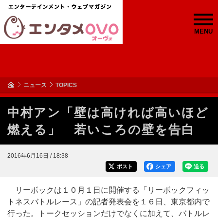
MENU
ニュース
TOPICS
中村アン「壁は高ければ高いほど
燃える」 若いころの壁を告白
2016年6月16日 / 18:38
ポスト
シェア
送る
リーボックは１０月１日に開催する「リーボックフィッ
トネスバトルレース」の記者発表会を１６日、東京都内で
行った。トークセッションだけでなくに加えて、バトルレ