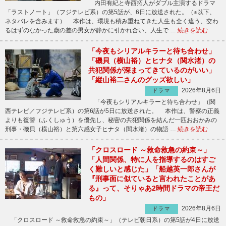
内田有紀と寺西拓人がダブル主演するドラマ
「ラストノート」（フジテレビ系）の第5話が、6日に放送された。（※以下、
ネタバレを含みます） 本作は、環境も積み重ねてきた人生も全く違う、交わ
るはずのなかった歳の差の男女が静かに引かれ合い、人生で …
続きを読む
「今夜もシリアルキラーと待ち合わせ」
「磯貝（横山裕）とヒナタ（関水渚）の
共犯関係が深まってきているのがいい」
「縦山裕二さんのグッズ欲しい」
2026年8月6日
ドラマ
「今夜もシリアルキラーと待ち合わせ」（関
西テレビ／フジテレビ系）の第6話が5日に放送された。 本作は、警察の正義
よりも復讐（ふくしゅう）を優先し、秘密の共犯関係を結んだ一匹おおかみの
刑事・磯貝（横山裕）と第六感女子ヒナタ（関水渚）の物語 …
続きを読む
「クロスロード ～救命救急の約束～」
「人間関係、特に人を指導するのはすご
く難しいと感じた」「船越英一郎さんが
『刑事面に似ていると言われたことがあ
る』って、そりゃあ2時間ドラマの帝王だ
もの」
2026年8月6日
ドラマ
「クロスロード ～救命救急の約束～」（テレビ朝日系）の第5話が4日に放送