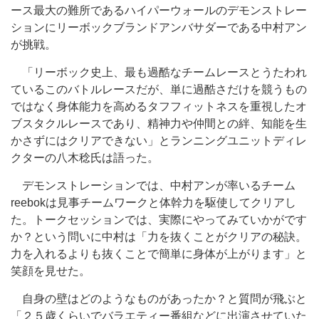
ース最大の難所であるハイパーウォールのデモンストレー
ションにリーボックブランドアンバサダーである中村アン
が挑戦。
「リーボック史上、最も過酷なチームレースとうたわれ
ているこのバトルレースだが、単に過酷さだけを競うもの
ではなく身体能力を高めるタフフィットネスを重視したオ
ブスタクルレースであり、精神力や仲間との絆、知能を生
かさずにはクリアできない」とランニングユニットディレ
クターの八木稔氏は語った。
デモンストレーションでは、中村アンが率いるチーム
reebokは見事チームワークと体幹力を駆使してクリアし
た。トークセッションでは、実際にやってみていかがです
か？という問いに中村は「力を抜くことがクリアの秘訣。
力を入れるよりも抜くことで簡単に身体が上がります」と
笑顔を見せた。
自身の壁はどのようなものがあったか？と質問が飛ぶと
「２５歳くらいでバラエティー番組などに出演させていた