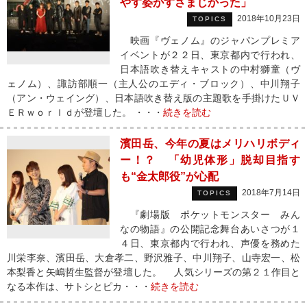
やす姿がすさまじかった」
2018年10月23日
TOPICS
映画『ヴェノム』のジャパンプレミア
イベントが２２日、東京都内で行われ、
日本語吹き替えキャストの中村獅童（ヴ
ェノム）、諏訪部順一（主人公のエディ・ブロック）、中川翔子
（アン・ウェイング）、日本語吹き替え版の主題歌を手掛けたＵＶ
ＥＲｗｏｒｌｄが登壇した。 ・・・
続きを読む
濱田岳、今年の夏はメリハリボディ
ー！？ 「幼児体形」脱却目指す
も“金太郎役”が心配
2018年7月14日
TOPICS
『劇場版 ポケットモンスター みん
なの物語』の公開記念舞台あいさつが１
４日、東京都内で行われ、声優を務めた
川栄李奈、濱田岳、大倉孝二、野沢雅子、中川翔子、山寺宏一、松
本梨香と矢嶋哲生監督が登壇した。 人気シリーズの第２１作目と
なる本作は、サトシとピカ・・・
続きを読む