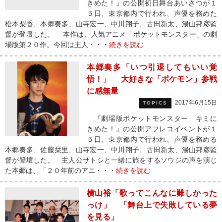
きめた！』の公開初日舞台あいさつが１
５日、東京都内で行われ、声優を務めた
松本梨香、本郷奏多、山寺宏一、中川翔子、古田新太、湯山邦彦監
督が登壇した。 本作は、人気アニメ「ポケットモンスター」の劇
場版第２０作。今回は主人・・・
続きを読む
本郷奏多「いつ引退してもいい覚
悟！」 大好きな「ポケモン」参戦
に感無量
2017年6月15日
TOPICS
『劇場版ポケットモンスター キミに
きめた！』の公開アフレコイベントが１
５日、東京都内で行われ、声優を務める
本郷奏多、佐藤栞里、山寺宏一、中川翔子、古田新太、湯山邦彦監
督が登壇した。 主人公サトシと一緒に旅をするソウジの声を演じ
た本郷は、「２０年前のアニ・・・
続きを読む
横山裕「歌ってこんなに難しかった
っけ」 「舞台上で失敗している夢
を見る」