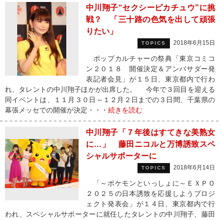
中川翔子“セクシーピカチュウ”に挑
戦？ 「三十路の色気を出して頑張
りたい」
2018年6月15日
TOPICS
ポップカルチャーの祭典「東京コミコ
ン２０１８ 開催決定＆アンバサダー発
表記者会見」が１５日、東京都内で行わ
れ、タレントの中川翔子ほかが出席した。 今年で３回目を迎える
同イベントは、１１月３０日～１２月２日までの３日間、千葉県の
幕張メッセでの開催が決定・・・
続きを読む
中川翔子「７年後はすてきな美熟女
に…」 藤田ニコルと万博誘致スペ
シャルサポーターに
2018年6月14日
TOPICS
「～ポケモンといっしょに～ＥＸＰＯ
２０２５の日本誘致を応援しようプロジ
ェクト発表会」が１４日、東京都内で行
われ、スペシャルサポーターに就任したタレントの中川翔子、藤田