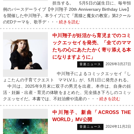
担当する。 5月5日の誕生日に、毎年恒
例のバースデーライブ【中川翔子 20th Anniversary Birthday Live】
を開催した中川翔子。本ライブにて『黒猫と魔女の教室』第2クール
のEDテーマを、歌手デ・・・
続きを読む
中川翔子が妊活から育児までのコミ
ックエッセイを発売、「全てのママ
たちの心にあたたかく寄り添える本
になりますように」
2026年3月27日
音楽ニュース
中川翔子によるコミックエッセイ『し
ょこたんの子育てクエスト ママLV.1』が、5月1日に発売される。
中川は、2025年9月末に双子の男児を出産。本作は、自身の妊
活・妊娠・出産・育児の体験をまとめた、完全描き下ろしのコミッ
クエッセイだ。本書では、不妊治療や流産の・・・
続きを読む
中川翔子、新曲「ACROSS THE
WORLD」MV公開
2024年11月2日
音楽ニュース