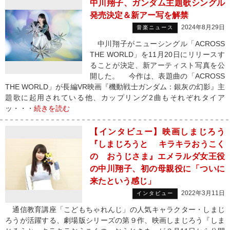
中川翔子、ガンダム主題歌シングル
発売決定＆新アー写を解禁
2024年8月29日
音楽ニュース
中川翔子がニューシングル「ACROSS
THE WORLD」を11月20日にリリースす
ることが決定、新アーティスト写真を公
開した。 今作は、表題曲の「ACROSS
THE WORLD」が長編VR映画『機動戦士ガンダム：銀灰の幻影』主
題歌に起用されている他、カップリング2曲もそれぞれタイア
ッ・・・
続きを読む
【インタビュー】映画しまじろう
『しまじろうと キラキラおうこく
の おうじさま』エメラルダ女王役
の中川翔子、初の母親役に「ついに
来たという感じ」
2022年3月11日
インタビュー
通信教育講座「こどもちゃれんじ」の人気キャラクター・しまじ
ろうが活躍する、劇場版シリーズの第９作、映画しまじろう『しま