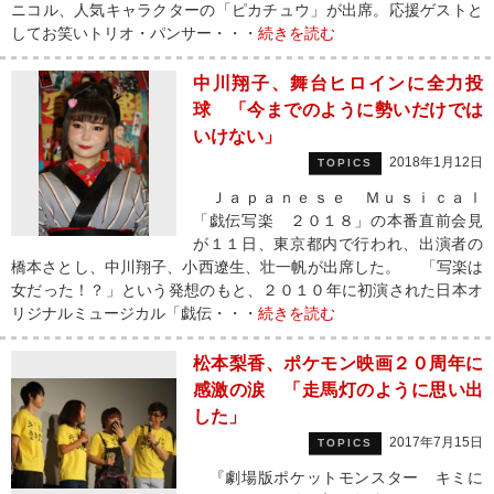
ニコル、人気キャラクターの「ピカチュウ」が出席。応援ゲストと
してお笑いトリオ・パンサー・・・
続きを読む
中川翔子、舞台ヒロインに全力投
球 「今までのように勢いだけでは
いけない」
2018年1月12日
TOPICS
Ｊａｐａｎｅｓｅ Ｍｕｓｉｃａｌ
「戯伝写楽 ２０１８」の本番直前会見
が１１日、東京都内で行われ、出演者の
橋本さとし、中川翔子、小西遼生、壮一帆が出席した。 「写楽は
女だった！？」という発想のもと、２０１０年に初演された日本オ
リジナルミュージカル「戯伝・・・
続きを読む
松本梨香、ポケモン映画２０周年に
感激の涙 「走馬灯のように思い出
した」
2017年7月15日
TOPICS
『劇場版ポケットモンスター キミに