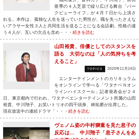
亜季の４人芝居で繰り広げる舞台「パー
クビューライフ」が４月７日から上演さ
れる。本作は、孤独な人生を送っていた男性が、職を失ったさえな
いアラサー女性３人と共同生活を送ることになる会話劇。性格の違
う４人が、互いの欠点も含め・・・
続きを読む
山田裕貴、俳優としてのスタンスを
語る 大切なのは「人の気持ちを考
えること」
2020年11月24日
TOPICS
エンターテインメントのカリキュラム
をオンラインで学べる「ワタナベＮオン
ラインハイスクール」記者発表会が２４
日、東京都内で行われ、ワタナベエンターテインメント所属の山田
裕貴、中川翔子、お笑いトリオの四千頭身、林拓磨が出席した。
現在放送中の連続ドラマ「・・・
続きを読む
ヴェノム姿の中村獅童を見た息子の
反応は… 中川翔子「息子さんをあ