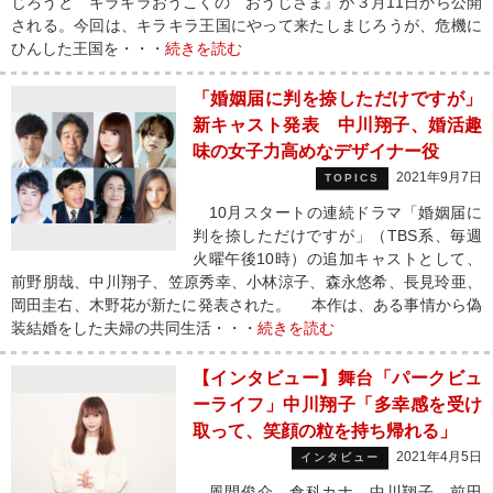
じろうと キラキラおうこくの おうじさま』が３月11日から公開
される。今回は、キラキラ王国にやって来たしまじろうが、危機に
ひんした王国を・・・
続きを読む
「婚姻届に判を捺しただけですが」
新キャスト発表 中川翔子、婚活趣
味の女子力高めなデザイナー役
2021年9月7日
TOPICS
10月スタートの連続ドラマ「婚姻届に
判を捺しただけですが」（TBS系、毎週
火曜午後10時）の追加キャストとして、
前野朋哉、中川翔子、笠原秀幸、小林涼子、森永悠希、長見玲亜、
岡田圭右、木野花が新たに発表された。 本作は、ある事情から偽
装結婚をした夫婦の共同生活・・・
続きを読む
【インタビュー】舞台「パークビュ
ーライフ」中川翔子「多幸感を受け
取って、笑顔の粒を持ち帰れる」
2021年4月5日
インタビュー
風間俊介、倉科カナ、中川翔子、前田