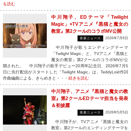
を読む
中川翔子、EDテーマ「Twilight
Magic」×TVアニメ『黒猫と魔女の
教室』第2クールのコラボMV公開
2026年7月6日
音楽ニュース
中川翔子が歌うエンディングテーマ
「Twilight Magic」と、TVアニメ『黒猫と
魔女の教室』第2クールのコラボMVが公
開された。 中川翔子の歌手デビュー20周年記念日、2026年7月5
日に先行配信がスタートした「Twilight Magic」は、TeddyLoid作詞
作曲編曲による、きらめきと・・・
続きを読む
中川翔子、アニメ『黒猫と魔女の教
室』第2クールEDテーマ担当を発表
＆初披露
2026年5月5日
音楽ニュース
中川翔子が、TVアニメ『黒猫と魔女の
教室』第2クールのエンディングテーマを