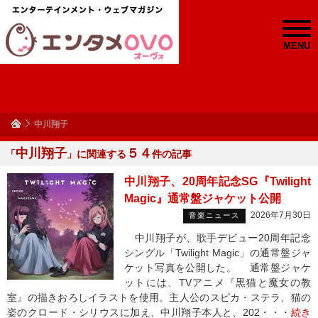
MENU
中川翔子
中川翔子
５４
「
」に関連する
件の記事
中川翔子、20周年記念SG『Twilight
Magic』通常盤ジャケット公開
2026年7月30日
音楽ニュース
中川翔子が、歌手デビュー20周年記念
シングル「Twilight Magic」の通常盤ジャ
ケット写真を公開した。 通常盤ジャケ
ットには、TVアニメ『黒猫と魔女の教
室』の描きおろしイラストを使用。主人公のスピカ・ステラ、猫の
姿のクロード・シリウスに加え、中川翔子本人と、202・・・
続き