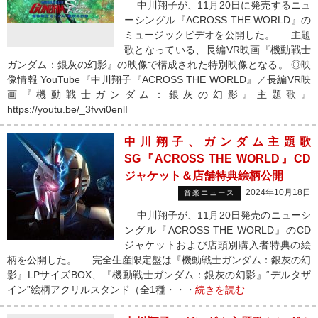
中川翔子が、11月20日に発売するニュ
ーシングル『ACROSS THE WORLD』の
ミュージックビデオを公開した。 主題
歌となっている、長編VR映画『機動戦士
ガンダム：銀灰の幻影』の映像で構成された特別映像となる。 ◎映
像情報 YouTube『中川翔子『ACROSS THE WORLD』／長編VR映
画『機動戦士ガンダム：銀灰の幻影』主題歌』
https://youtu.be/_3fvvi0enlI
中川翔子、ガンダム主題歌
SG『ACROSS THE WORLD』CD
ジャケット＆店舗特典絵柄公開
2024年10月18日
音楽ニュース
中川翔子が、11月20日発売のニューシ
ングル『ACROSS THE WORLD』のCD
ジャケットおよび店頭別購入者特典の絵
柄を公開した。 完全生産限定盤は『機動戦士ガンダム：銀灰の幻
影』LPサイズBOX、『機動戦士ガンダム：銀灰の幻影』“デルタザ
イン”絵柄アクリルスタンド（全1種・・・
続きを読む