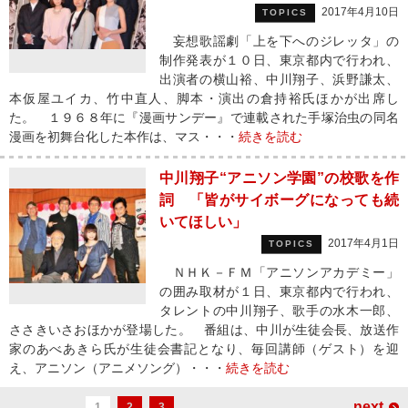
2017年4月10日
TOPICS
妄想歌謡劇「上を下へのジレッタ」の
制作発表が１０日、東京都内で行われ、
出演者の横山裕、中川翔子、浜野謙太、
本仮屋ユイカ、竹中直人、脚本・演出の倉持裕氏ほかが出席し
た。 １９６８年に『漫画サンデー』で連載された手塚治虫の同名
漫画を初舞台化した本作は、マス・・・
続きを読む
中川翔子“アニソン学園”の校歌を作
詞 「皆がサイボーグになっても続
いてほしい」
2017年4月1日
TOPICS
ＮＨＫ－ＦＭ「アニソンアカデミー」
の囲み取材が１日、東京都内で行われ、
タレントの中川翔子、歌手の水木一郎、
ささきいさおほかが登場した。 番組は、中川が生徒会長、放送作
家のあべあきら氏が生徒会書記となり、毎回講師（ゲスト）を迎
え、アニソン（アニメソング）・・・
続きを読む
next
1
2
3