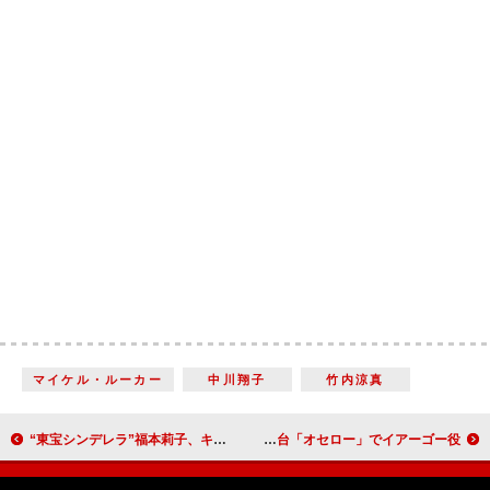
マイケル・ルーカー
中川翔子
竹内涼真
“東宝シンデレラ”福本莉子、キキ役で初舞台 大西流星と「ライクがラブに変わっていく瞬間」演じる
神山智洋「翼くんの思いも背負って」 舞台「オセロー」でイアーゴー役