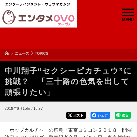
MENU
ニュース
TOPICS
中川翔子“セクシーピカチュウ”に
挑戦？ 「三十路の色気を出して
頑張りたい」
2018年6月15日 / 15:37
ポスト
シェア
送る
ポップカルチャーの祭典「東京コミコン２０１８ 開催