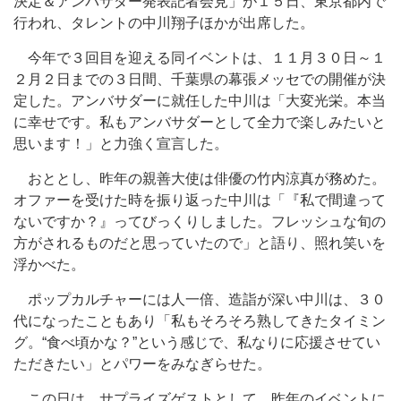
決定＆アンバサダー発表記者会見」が１５日、東京都内で
行われ、タレントの中川翔子ほかが出席した。
今年で３回目を迎える同イベントは、１１月３０日～１
２月２日までの３日間、千葉県の幕張メッセでの開催が決
定した。アンバサダーに就任した中川は「大変光栄。本当
に幸せです。私もアンバサダーとして全力で楽しみたいと
思います！」と力強く宣言した。
おととし、昨年の親善大使は俳優の竹内涼真が務めた。
オファーを受けた時を振り返った中川は「『私で間違って
ないですか？』ってびっくりしました。フレッシュな旬の
方がされるものだと思っていたので」と語り、照れ笑いを
浮かべた。
ポップカルチャーには人一倍、造詣が深い中川は、３０
代になったこともあり「私もそろそろ熟してきたタイミン
グ。“食べ頃かな？”という感じで、私なりに応援させてい
ただきたい」とパワーをみなぎらせた。
この日は、サプライズゲストとして、昨年のイベントに