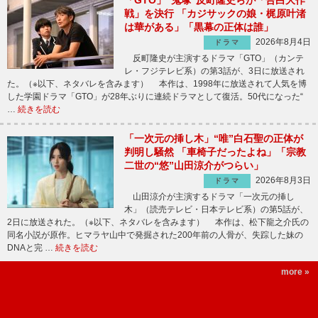
戦」を決行 「カジサックの娘・梶原叶渚
は華がある」「黒幕の正体は誰」
2026年8月4日
ドラマ
反町隆史が主演するドラマ「GTO」（カンテ
レ・フジテレビ系）の第3話が、3日に放送され
た。（※以下、ネタバレを含みます） 本作は、1998年に放送されて人気を博
した学園ドラマ「GTO」が28年ぶりに連続ドラマとして復活。50代になった“
…
続きを読む
「一次元の挿し木」“唯”白石聖の正体が
判明し騒然 「車椅子だったよね」「宗教
二世の“悠”山田涼介がつらい」
2026年8月3日
ドラマ
山田涼介が主演するドラマ「一次元の挿し
木」（読売テレビ・日本テレビ系）の第5話が、
2日に放送された。（※以下、ネタバレを含みます） 本作は、松下龍之介氏の
同名小説が原作。ヒマラヤ山中で発掘された200年前の人骨が、失踪した妹の
DNAと完 …
続きを読む
more »