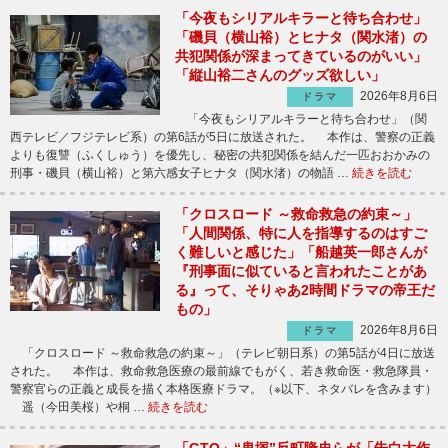
「今夜もシリアルキラーと待ち合わせ」
「磯貝（横山裕）とヒナタ（関水渚）の
共犯関係が深まってきているのがいい」
「縦山裕二さんのグッズ欲しい」
2026年8月6日
ドラマ
「今夜もシリアルキラーと待ち合わせ」（関
西テレビ／フジテレビ系）の第6話が5日に放送された。 本作は、警察の正義
よりも復讐（ふくしゅう）を優先し、秘密の共犯関係を結んだ一匹おおかみの
刑事・磯貝（横山裕）と第六感女子ヒナタ（関水渚）の物語 …
続きを読む
「クロスロード ～救命救急の約束～」
「人間関係、特に人を指導するのはすご
く難しいと感じた」「船越英一郎さんが
『刑事面に似ていると言われたことがあ
る』って、そりゃあ2時間ドラマの帝王だ
もの」
2026年8月6日
ドラマ
「クロスロード ～救命救急の約束～」（テレビ朝日系）の第5話が4日に放送
された。 本作は、救命救急医療の最前線でもがく、若き救命医・救急隊員・
警察官らの正義と成長を描く本格医療ドラマ。（※以下、ネタバレを含みます）
遥（今田美桜）や桐 …
続きを読む
「GTO」“鬼塚”反町隆史らが「告白大作