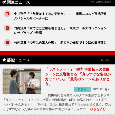
関連ニュース
RELATED NEWS
中川翔子「７年後はすてきな美熟女に…」 藤田ニコルと万博誘致
スペシャルサポーターに
竹内涼真「家ではほぼ服を着ません」 東京ガールズコレクション
にサプライズで登場
竹内涼真「今年は色気大作戦」 新ＣＭの撮影で３０回の撮り直し
芸能ニュース
NEWS
「ラストノート」“澄晴”寺西拓人の告白
シーンに反響集まる 「真っすぐな告白が
カッコいい」「最高のシーンをありがと
う」
2026年8月7日
ドラマ
内田有紀と寺西拓人がダブル主演するドラマ
「ラストノート」（フジテレビ系）の第5話が、6日に放送された。（※以下、
ネタバレを含みます） 本作は、環境も積み重ねてきた人生も全く違う、交わ
るはずのなかった歳の差の男女が静かに引かれ合い、人生で …
続きを読む