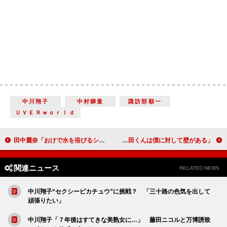
中川翔子
中村獅童
諏訪部順一
ＵＶＥＲｗｏｒｌｄ
田中麗奈「おけで水を浴びるシーンが楽しかった」 ともさかりえ、佐藤江梨子と共に“江戸の三人娘”に
岡田准一、ホラーは苦手「台本を読むのが怖い」 妻夫木聡「岡田くんは僕に対して壁がある」
関連ニュース
RELATED NEWS
中川翔子“セクシーピカチュウ”に挑戦？ 「三十路の色気を出して
頑張りたい」
中川翔子「７年後はすてきな美熟女に…」 藤田ニコルと万博誘致