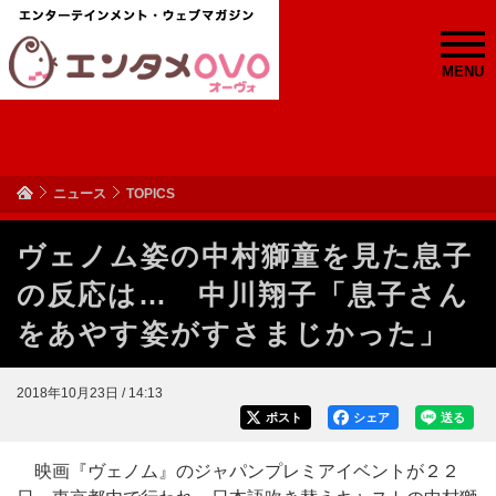
MENU
ニュース
TOPICS
ヴェノム姿の中村獅童を見た息子
の反応は… 中川翔子「息子さん
をあやす姿がすさまじかった」
2018年10月23日 / 14:13
ポスト
シェア
送る
映画『ヴェノム』のジャパンプレミアイベントが２２