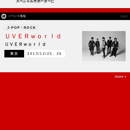
スペシャルサポーターに
J-POP・ROCK
ＵＶＥＲｗｏｒｌｄ
ＵＶＥＲｗｏｒｌｄ
東京
2013/12/25、26
more »