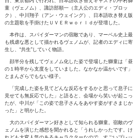
日、東京都内で行われ、日本語吹き替えキャストの中村獅
童（ヴェノム）、諏訪部順一（主人公のエディ・ブロッ
ク）、中川翔子（アン・ウェイング）、日本語吹き替え版
の主題歌を手掛けたＵＶＥＲｗｏｒｌｄが登壇した。
本作は、スパイダーマンの宿敵であり、マーベル史上最
も残虐な悪として描かれるヴェノムが、記者のエディに寄
生し、“共生”していく物語。
顔半分を残してヴェノム化した姿で登場した獅童は「昼
の１時半から支度をしていました。なかなか温かいです」
とまんざらでもない様子。
「完成した姿を見てどんな反応をするかと思って息子に
見せても無反応でした」と語ると、会場から笑いが起こっ
たが、中川が「この姿で息子さんをあやす姿がすさまじか
った」と明かした。
大のスパイダーマン好きとして知られる獅童。宿敵のヴ
ェノムを演じた感想を聞かれると「うれしかったです。け
れども大変人気のあるキャラクターなので、すごいプレッ