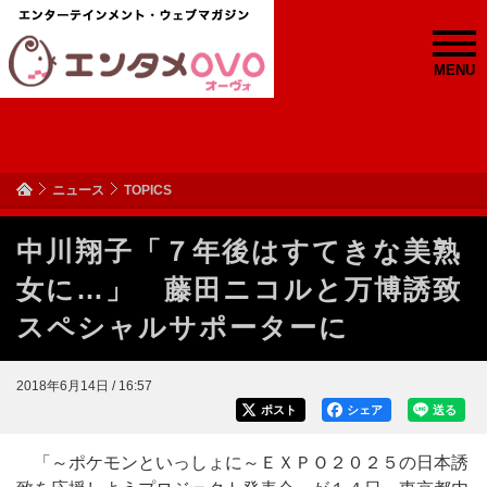
MENU
ニュース
TOPICS
中川翔子「７年後はすてきな美熟
女に…」 藤田ニコルと万博誘致
スペシャルサポーターに
2018年6月14日 / 16:57
ポスト
シェア
送る
「～ポケモンといっしょに～ＥＸＰＯ２０２５の日本誘