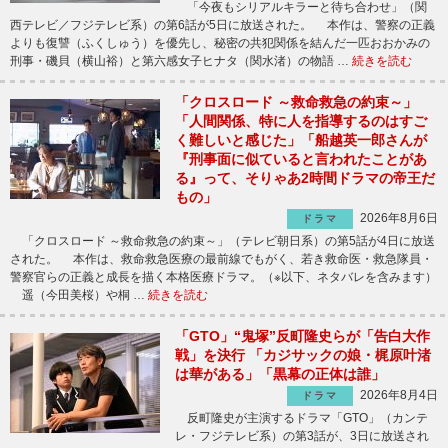
「今夜もシリアルキラーと待ち合わせ」（関
西テレビ／フジテレビ系）の第6話が5日に放送された。 本作は、警察の正義
よりも復讐（ふくしゅう）を優先し、秘密の共犯関係を結んだ一匹おおかみの
刑事・磯貝（横山裕）と第六感女子ヒナタ（関水渚）の物語 …
続きを読む
「クロスロード ～救命救急の約束～」
「人間関係、特に人を指導するのはすご
く難しいと感じた」「船越英一郎さんが
『刑事面に似ていると言われたことがあ
る』って、そりゃあ2時間ドラマの帝王だ
もの」
2026年8月6日
ドラマ
「クロスロード ～救命救急の約束～」（テレビ朝日系）の第5話が4日に放送
された。 本作は、救命救急医療の最前線でもがく、若き救命医・救急隊員・
警察官らの正義と成長を描く本格医療ドラマ。（※以下、ネタバレを含みます）
遥（今田美桜）や桐 …
続きを読む
「GTO」“鬼塚”反町隆史らが「告白大作
戦」を決行 「カジサックの娘・梶原叶渚
は華がある」「黒幕の正体は誰」
2026年8月4日
ドラマ
反町隆史が主演するドラマ「GTO」（カンテ
レ・フジテレビ系）の第3話が、3日に放送され