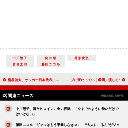
中川翔子
向井慧
尾形貴弘
菅良太郎
藤田ニコル
桐谷健太、サッカー日本代表に「楽しみながら頑張って」 「心拍数をいい感じに下げる」特技も告白
“東宝シンデレラ”福本莉子、キキ役で初舞台 大西流星と「ライクがラブに変わっていく瞬間」演じる
関連ニュース
RELATED NEWS
中川翔子、舞台ヒロインに全力投球 「今までのように勢いだけで
はいけない」
藤田ニコル「ギャルはもう卒業しなきゃ」 “大人にこるん”がジュ