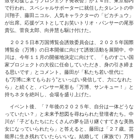
致を応援しようプロジェクト発表会」が１４日、東京都内
で行われ、スペシャルサポーターに就任したタレントの中
川翔子、藤田ニコル、人気キャラクターの「ピカチュウ」
が出席。応援ゲストとしてお笑いトリオ・パンサーの尾形
貴弘、菅良太郎、向井慧も駆け付けた。
２０２５日本万国博覧会誘致委員会は、２０２５年国際
博覧会（万博）の日本開催に向けて誘致活動を展開中。中
川は、今年１１月の開催地決定に向けて、「ものすごい国
家プロジェクトの大役に任命していただき、身の引き締ま
る思いです」とコメント。藤田が「私たち若い世代に
も“万博に来てもらおう”といっぱい発信して、力になれた
ら」と続くと、パンサー尾形も「万博、サンキュー！」と
持ちネタを絶叫し、会場を盛り上げた。
イベント後、「７年後の２０２５年、自分は一体どうな
っていたい？」と未来予想図を尋ねられた登壇者たち。中
川が「子どもたちにたくさんの夢を語り継ぐすてきな美熟
女になっていられたら」と答えると、藤田は「２７歳。芸
能界に生き残れていたらいいな。結婚して（家族で）万博