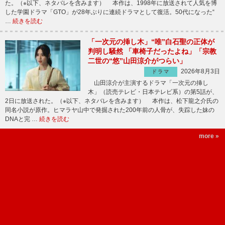
た。（※以下、ネタバレを含みます） 本作は、1998年に放送されて人気を博
した学園ドラマ「GTO」が28年ぶりに連続ドラマとして復活。50代になった“
…
続きを読む
「一次元の挿し木」“唯”白石聖の正体が
判明し騒然 「車椅子だったよね」「宗教
二世の“悠”山田涼介がつらい」
2026年8月3日
ドラマ
山田涼介が主演するドラマ「一次元の挿し
木」（読売テレビ・日本テレビ系）の第5話が、
2日に放送された。（※以下、ネタバレを含みます） 本作は、松下龍之介氏の
同名小説が原作。ヒマラヤ山中で発掘された200年前の人骨が、失踪した妹の
DNAと完 …
続きを読む
more »