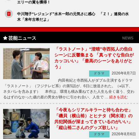
エリーの賞を獲得！
中川翔子“レジェンド”水木一郎の元気さに感心 「Ｚ！」連発の水
木「来年古希だよ」
芸能ニュース
NEWS
「ラストノート」“澄晴”寺西拓人の告白
シーンに反響集まる 「真っすぐな告白が
カッコいい」「最高のシーンをありがと
う」
2026年8月7日
ドラマ
内田有紀と寺西拓人がダブル主演するドラマ
「ラストノート」（フジテレビ系）の第5話が、6日に放送された。（※以下、
ネタバレを含みます） 本作は、環境も積み重ねてきた人生も全く違う、交わ
るはずのなかった歳の差の男女が静かに引かれ合い、人生で …
続きを読む
「今夜もシリアルキラーと待ち合わせ」
「磯貝（横山裕）とヒナタ（関水渚）の
共犯関係が深まってきているのがいい」
「縦山裕二さんのグッズ欲しい」
2026年8月6日
ドラマ