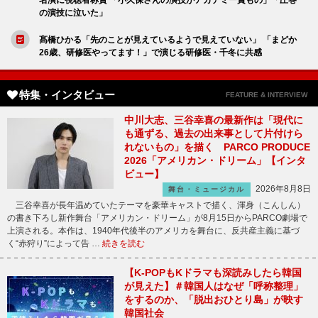
の演技に泣いた」
髙橋ひかる「先のことが見えているようで見えていない」 「まどか
26歳、研修医やってます！」で演じる研修医・千冬に共感
特集・インタビュー
FEATURE & INTERVIEW
中川大志、三谷幸喜の最新作は「現代に
も通ずる、過去の出来事として片付けら
れないもの」を描く PARCO PRODUCE
2026「アメリカン・ドリーム」【インタ
ビュー】
2026年8月8日
舞台・ミュージカル
三谷幸喜が長年温めていたテーマを豪華キャストで描く、渾身（こんしん）
の書き下ろし新作舞台「アメリカン・ドリーム」が8月15日からPARCO劇場で
上演される。本作は、1940年代後半のアメリカを舞台に、反共産主義に基づ
く“赤狩り”によって告 …
続きを読む
【K-POPもKドラマも深読みしたら韓国
が見えた】＃韓国人はなぜ「呼称整理」
をするのか、「脱出おひとり島」が映す
韓国社会