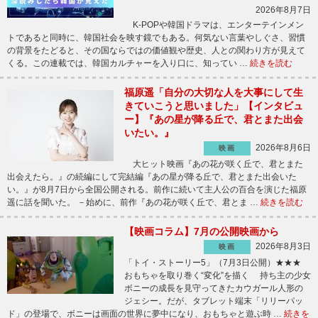
2026年8月7日
K-POPや韓国ドラマは、エンターテインメン
トであると同時に、韓国社会を映す鏡でもある。何気ない言葉やしぐさ、習慣
の背景をたどると、その国ならではの価値観や歴史、人との関わり方が見えて
くる。この連載では、韓国カルチャーを入り口に、知ってい …
続きを読む
福原遥「自分の大切な人を大事にして生
きていこうと思いました」【インタビュ
ー】『あの星が降る丘で、君とまた出会
いたい。』
2026年8月6日
映画
大ヒット映画『あの花が咲く丘で、君とまた
出会えたら。』の続編にして完結編『あの星が降る丘で、君とまた出会いた
い。』が8月7日から全国公開される。前作に続いて主人公の百合を演じた福原
遥に話を聞いた。 －始めに、前作『あの花が咲く丘で、君とま …
続きを読む
【映画コラム】7月の公開映画から
2026年8月3日
映画
「トイ・ストーリー5」（7月3日公開）★★★
おもちゃを取り巻く“変化”を描く 持ち主の少女
ボニーの成長を見守ってきたカウガール人形の
ジェシー。だが、タブレット端末「リリーパッ
ド」の登場で、ボニーは画面の世界に夢中になり、おもちゃと遊ぶ時 …
続きを