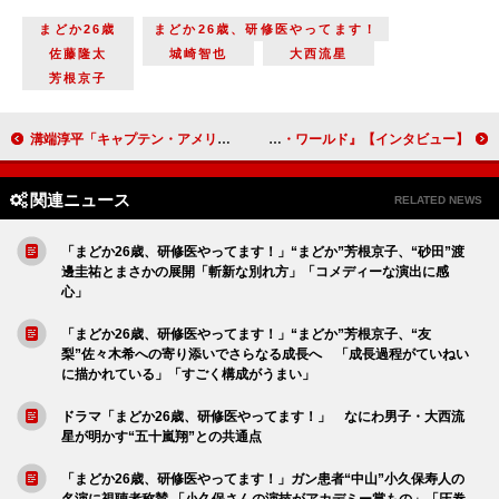
まどか26歳
まどか26歳、研修医やってます！
佐藤隆太
城崎智也
大西流星
芳根京子
溝端淳平「キャプテン・アメリカ対レッドハルクには僕も興奮しました」【インタビュー】『キャプテン・アメリカ：ブレイブ・ニュー・ワールド』
村井國夫「ハリソン・フォードさん的には、レッドハルクに変貌するところが注目です」『キャプテン・アメリカ：ブレイブ・ニュー・ワールド』【インタビュー】
関連ニュース
RELATED NEWS
「まどか26歳、研修医やってます！」“まどか”芳根京子、“砂田”渡
邊圭祐とまさかの展開「斬新な別れ方」「コメディーな演出に感
心」
「まどか26歳、研修医やってます！」“まどか”芳根京子、“友
梨”佐々木希への寄り添いでさらなる成長へ 「成長過程がていねい
に描かれている」「すごく構成がうまい」
ドラマ「まどか26歳、研修医やってます！」 なにわ男子・大西流
星が明かす“五十嵐翔”との共通点
「まどか26歳、研修医やってます！」ガン患者“中山”小久保寿人の
名演に視聴者称賛 「小久保さんの演技がアカデミー賞もの」「圧巻