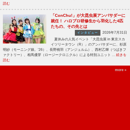
読む
「ConChu!」が大昆虫展アンバサダーに
就任！ ハロプロ研修生から羽化した4匹
たちの、その先とは
2026年7月31日
インタビュー
夏休みの人気イベント「大昆虫展 in 東京スカ
イツリータウン（R）」のアンバサダーに、杉原
明紗（モーニング娘。’26）、長野桃羽（アンジュルム）、西村乙輝（つばきフ
ァクトリー）、相馬優芽（ロージークロニクル）による特別ユニット …
続きを
読む
more »