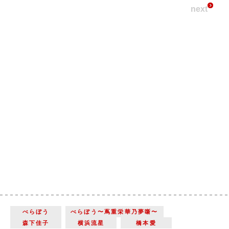
next
べらぼう
べらぼう〜蔦重栄華乃夢噺〜
森下佳子
横浜流星
橋本愛