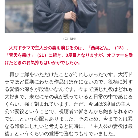
（C）NHK
－大河ドラマで主人公の妻を演じるのは、「西郷どん」（18）、
「青天を衝け」（21）に続き、3度目となりますが、オファーを受
けたときのお気持ちはいかがでしたか。
再びご縁をいただけたことがうれしかったです。大河ド
ラマほど長期にわたる作品はほかにないので、役柄に対す
る愛情の深さが段違いなんです。今まで演じた役はどれも
大好きで、未だにその魂が残っていると日常の中で感じる
くらい、強く刻まれています。ただ、今回は3度目の主人
公の妻役ということで、視聴者の皆さんから飽きられるの
では…という心配もありました。そのため、今までとは異
なる印象にしたいと考えると同時に、「主人公の妻役は最
後」というくらいの覚悟で臨むつもりでいました。