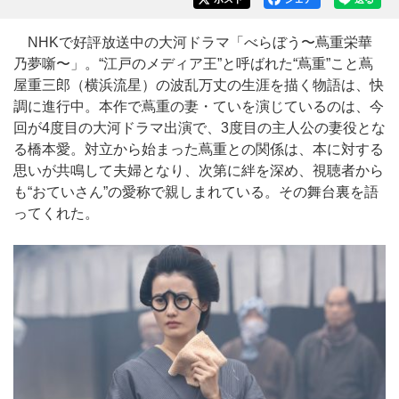
NHKで好評放送中の大河ドラマ「べらぼう〜蔦重栄華
乃夢噺〜」。“江戸のメディア王”と呼ばれた“蔦重”こと蔦
屋重三郎（横浜流星）の波乱万丈の生涯を描く物語は、快
調に進行中。本作で蔦重の妻・ていを演じているのは、今
回が4度目の大河ドラマ出演で、3度目の主人公の妻役とな
る橋本愛。対立から始まった蔦重との関係は、本に対する
思いが共鳴して夫婦となり、次第に絆を深め、視聴者から
も“おていさん”の愛称で親しまれている。その舞台裏を語
ってくれた。