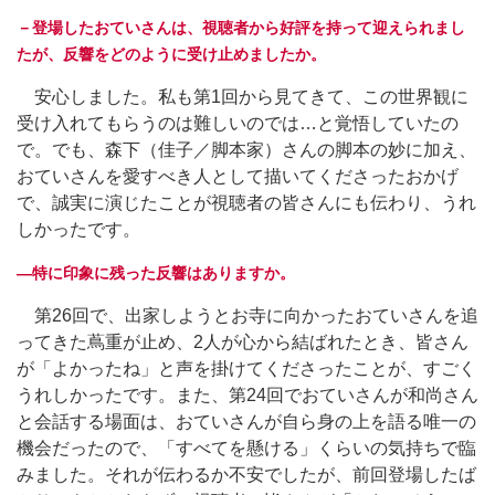
－登場したおていさんは、視聴者から好評を持って迎えられまし
たが、反響をどのように受け止めましたか。
安心しました。私も第1回から見てきて、この世界観に
受け入れてもらうのは難しいのでは…と覚悟していたの
で。でも、森下（佳子／脚本家）さんの脚本の妙に加え、
おていさんを愛すべき人として描いてくださったおかげ
で、誠実に演じたことが視聴者の皆さんにも伝わり、うれ
しかったです。
―特に印象に残った反響はありますか。
第26回で、出家しようとお寺に向かったおていさんを追
ってきた蔦重が止め、2人が心から結ばれたとき、皆さん
が「よかったね」と声を掛けてくださったことが、すごく
うれしかったです。また、第24回でおていさんが和尚さん
と会話する場面は、おていさんが自ら身の上を語る唯一の
機会だったので、「すべてを懸ける」くらいの気持ちで臨
みました。それが伝わるか不安でしたが、前回登場したば