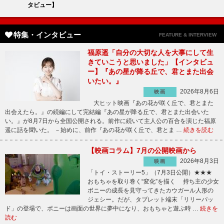
タビュー】
特集・インタビュー
FEATURE & INTERVIEW
福原遥「自分の大切な人を大事にして生
きていこうと思いました」【インタビュ
ー】『あの星が降る丘で、君とまた出会
いたい。』
2026年8月6日
映画
大ヒット映画『あの花が咲く丘で、君とまた
出会えたら。』の続編にして完結編『あの星が降る丘で、君とまた出会いた
い。』が8月7日から全国公開される。前作に続いて主人公の百合を演じた福原
遥に話を聞いた。 －始めに、前作『あの花が咲く丘で、君とま …
続きを読む
【映画コラム】7月の公開映画から
2026年8月3日
映画
「トイ・ストーリー5」（7月3日公開）★★★
おもちゃを取り巻く“変化”を描く 持ち主の少女
ボニーの成長を見守ってきたカウガール人形の
ジェシー。だが、タブレット端末「リリーパッ
ド」の登場で、ボニーは画面の世界に夢中になり、おもちゃと遊ぶ時 …
続きを
読む