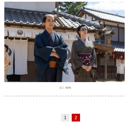
（C）NHK
1
2