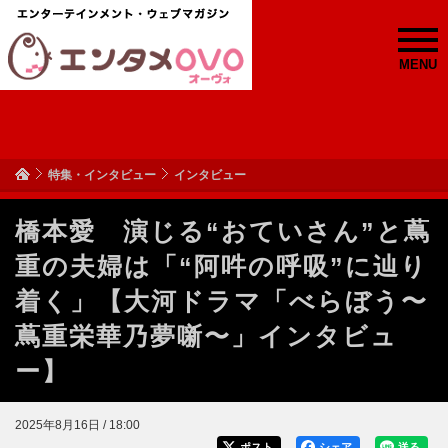
MENU
特集・インタビュー
インタビュー
橋本愛 演じる“おていさん”と蔦
重の夫婦は「“阿吽の呼吸”に辿り
着く」【大河ドラマ「べらぼう〜
蔦重栄華乃夢噺〜」インタビュ
ー】
2025年8月16日 / 18:00
ポスト
シェア
送る