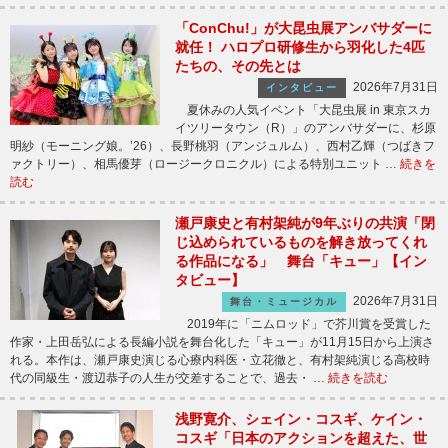
「ConChu!」が大昆虫展アンバサダーに
就任！ ハロプロ研修生から羽化した4匹
たちの、その先とは
2026年7月31日
インタビュー
夏休みの人気イベント「大昆虫展 in 東京スカ
イツリータウン（R）」のアンバサダーに、杉原
明紗（モーニング娘。’26）、長野桃羽（アンジュルム）、西村乙輝（つばきフ
ァクトリー）、相馬優芽（ロージークロニクル）による特別ユニット …
続きを
読む
瀬戸康史と有村架純が9年ぶりの共演「閉
じ込められているものを解き放ってくれ
る作品になる」 舞台「キュー」【イン
タビュー】
2026年7月31日
舞台・ミュージカル
2019年に「ニムロッド」で芥川賞を受賞した
作家・上田岳弘による長編小説を舞台化した「キュー」が11月15日から上演さ
れる。本作は、瀬戸康史演じる心療内科医・立花徹と、有村架純演じる高校時
代の同級生・渡辺恭子の人生が交差することで、過去・ …
続きを読む
浅野寛介、シェイン・コスギ、ケイン・
コスギ「日本のアクションを超えた、世