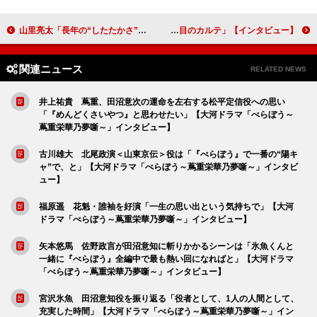
山里亮太「長年の“したたかさ”が生きました（笑）」 三宅健太「山里さんには悔しさすら覚えます（笑）」STUDIO４℃の最新アニメ『ChaO』に声の出演【インタビュー】
ファーストサマーウイカ「それぞれの立場で“親と子”という普遍的なテーマについて、感じたり語り合ったりしていただけたらうれしいです」日曜劇場「19番目のカルテ」【インタビュー】
関連ニュース
RELATED NEWS
井上祐貴 蔦重、田沼意次の運命を左右する松平定信役への思い
「『めんどくさいやつ』と思わせたい」【大河ドラマ「べらぼう～
蔦重栄華乃夢噺～」インタビュー】
古川雄大 北尾政演＜山東京伝＞役は「『べらぼう』で一番の“陽キ
ャ”で、と」【大河ドラマ「べらぼう～蔦重栄華乃夢噺～」インタビ
ュー】
福原遥 花魁・誰袖を好演「一生の思い出という気持ちで」【大河
ドラマ「べらぼう～蔦重栄華乃夢噺～」インタビュー】
矢本悠馬 佐野政言が田沼意知に斬りかかるシーンは「氷魚くんと
一緒に『べらぼう』全編中で最も熱い回になればと」【大河ドラマ
「べらぼう～蔦重栄華乃夢噺～」インタビュー】
宮沢氷魚 田沼意知役を振り返る「役者として、1人の人間として、
充実した時間」【大河ドラマ「べらぼう～蔦重栄華乃夢噺～」イン