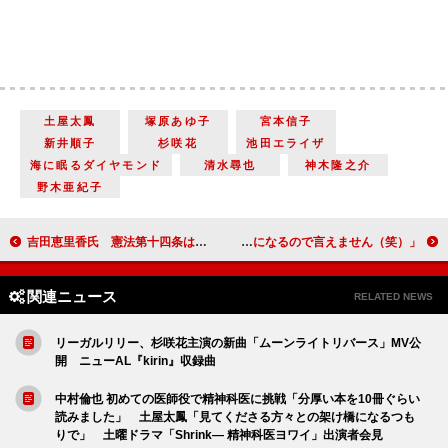
土屋太鳳
塚原あゆ子
宮本信子
新井順子
杉咲花
池田エライザ
海に眠るダイヤモンド
清水尋也
神木隆之介
野木亜紀子
吉田恵里香氏 憲法第十四条は「人間らしく生きるためのスタートライン」 「虎に翼」脚本家が作品に込めた思い（後編）【インタビュー】
「もっといろいろと言いたいけれど、ネタバレになるので言えません（笑）」北香那『あの人が消えた』【インタビュー】
関連ニュース
RELATED NEWS
リーガルリリー、杉咲花主演の新曲「ムーンライトリバース」MV公
開 ニューAL『kirin』収録曲
中村倫也 初めての医師役で精神科医に挑戦「分厚い本を10冊ぐらい
読みました」 土屋太鳳「見てくださる方々との架け橋になるつも
りで」 土曜ドラマ「Shrink― 精神科医ヨワイ」出演者会見