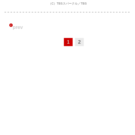
（C）TBSスパークル／TBS
prev
1
2