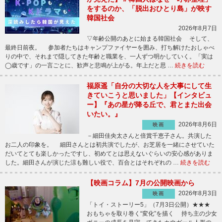
をするのか、「脱出おひとり島」が映す
韓国社会
2026年8月7日
▽年齢公開のあとに始まる韓国社会 そして、
最終日前夜。 参加者たちはキャンプファイヤーを囲み、打ち解けたおしゃべ
りの中で、それまで隠してきた年齢と職業を、一人ずつ明かしていく。「実は
◯歳です」の一言ごとに、歓声と悲鳴が上がる。年上だと思 …
続きを読む
福原遥「自分の大切な人を大事にして生
きていこうと思いました」【インタビュ
ー】『あの星が降る丘で、君とまた出会
いたい。』
2026年8月6日
映画
－細田佳央太さんと倍賞千恵子さん。共演した
お二人の印象を。 細田さんとは初共演でしたが、お芝居を一緒にさせていた
だいてとても楽しかったですし、初めてとは思えないぐらいの安心感がありま
した。細田さんが演じた涼も難しい役で、百合とはそれぞれの …
続きを読む
【映画コラム】7月の公開映画から
2026年8月3日
映画
「トイ・ストーリー5」（7月3日公開）★★★
おもちゃを取り巻く“変化”を描く 持ち主の少女