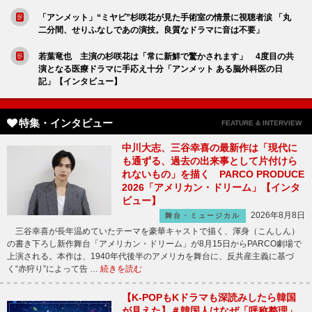
「アンメット」“ミヤビ”杉咲花が見た手術室の情景に視聴者涙 「丸
二分間、せりふなしであの演技。良質なドラマに音は不要」
若葉竜也 主演の杉咲花は「常に新鮮で驚かされます」 4度目の共
演となる医療ドラマに手応え十分「アンメット ある脳外科医の日
記」【インタビュー】
特集・インタビュー
FEATURE & INTERVIEW
中川大志、三谷幸喜の最新作は「現代に
も通ずる、過去の出来事として片付けら
れないもの」を描く PARCO PRODUCE
2026「アメリカン・ドリーム」【インタ
ビュー】
2026年8月8日
舞台・ミュージカル
三谷幸喜が長年温めていたテーマを豪華キャストで描く、渾身（こんしん）
の書き下ろし新作舞台「アメリカン・ドリーム」が8月15日からPARCO劇場で
上演される。本作は、1940年代後半のアメリカを舞台に、反共産主義に基づ
く“赤狩り”によって告 …
続きを読む
【K-POPもKドラマも深読みしたら韓国
が見えた】＃韓国人はなぜ「呼称整理」