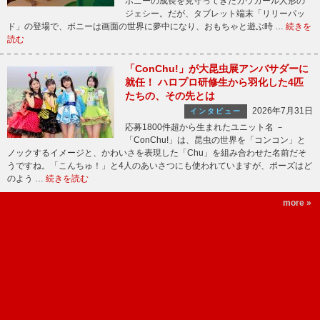
ボニーの成長を見守ってきたカウガール人形の
ジェシー。だが、タブレット端末「リリーパッ
ド」の登場で、ボニーは画面の世界に夢中になり、おもちゃと遊ぶ時 …
続きを
読む
「ConChu!」が大昆虫展アンバサダーに
就任！ ハロプロ研修生から羽化した4匹
たちの、その先とは
2026年7月31日
インタビュー
応募1800件超から生まれたユニット名 －
「ConChu!」は、昆虫の世界を「コンコン」と
ノックするイメージと、かわいさを表現した「Chu」を組み合わせた名前だそ
うですね。「こんちゅ！」と4人のあいさつにも使われていますが、ポーズはど
のよう …
続きを読む
more »