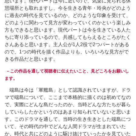
思います。現代パートは今に近いので、気楽に見られる休
憩場所とも取れますし、今を生きる青年・玲央がどのよう
に過去の時代を見ているのか、どのような印象を受けて、
どのように関わって見方が変わっていくのかという楽しみ
方もできると思います。現代パートは今を生きている人た
ちに寄り添っているので、共感してもらえるところがたく
さんあると思います。主人公が1人2役で2つパートがある
ので、1つの時代を描く作品よりも、いろいろな見方がで
きる作品だと思います。
－この作品を通して視聴者に伝えたいこと、見どころをお願いし
ます。
端島は今は「軍艦島」として認識されていますが、ドラ
マで端島について、ここまで本格的に描くのは初めてなの
で、実際にどんな島だったのか、当時どんな方たちが暮ら
していらしたかというのはあまり知られていないと思いま
す。このドラマを通して、当時の生き生きとした端島につ
いて、その時代の中でどんな人間ドラマが生まれていた
か、時代と共にどのように駆け抜けていったかを見ていた