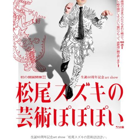
生誕60周年記念art show「松尾スズキの芸術ぽぽぽい」