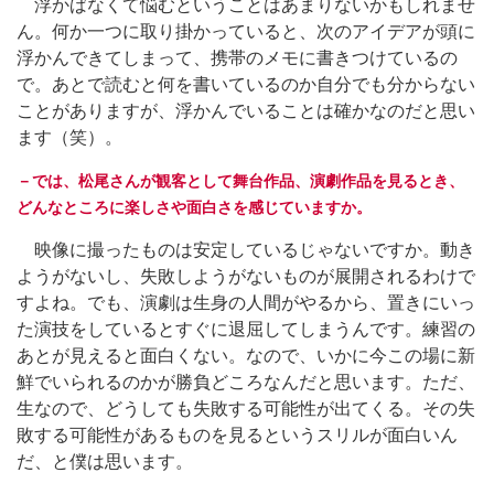
浮かばなくて悩むということはあまりないかもしれませ
ん。何か一つに取り掛かっていると、次のアイデアが頭に
浮かんできてしまって、携帯のメモに書きつけているの
で。あとで読むと何を書いているのか自分でも分からない
ことがありますが、浮かんでいることは確かなのだと思い
ます（笑）。
－では、松尾さんが観客として舞台作品、演劇作品を見るとき、
どんなところに楽しさや面白さを感じていますか。
映像に撮ったものは安定しているじゃないですか。動き
ようがないし、失敗しようがないものが展開されるわけで
すよね。でも、演劇は生身の人間がやるから、置きにいっ
た演技をしているとすぐに退屈してしまうんです。練習の
あとが見えると面白くない。なので、いかに今この場に新
鮮でいられるのかが勝負どころなんだと思います。ただ、
生なので、どうしても失敗する可能性が出てくる。その失
敗する可能性があるものを見るというスリルが面白いん
だ、と僕は思います。