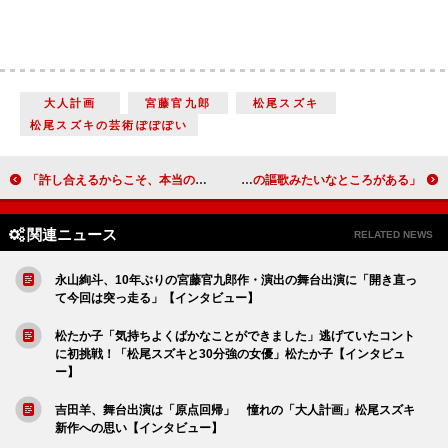
大人計画
宮藤官九郎
松尾スズキ
松尾スズキの芸術ぽぽぽい
「許し合えるからこそ、本当の愛情が生まれるのではないでしょうか」比嘉愛未 『親のお金は誰のもの 法定相続人』【インタビュー】
「春画には人生の謳歌、生きとし生けるものへの謳歌みたいなところがある」内野聖陽、「弓子と一緒に覚醒していただけたらなと思います」北香那『春画先生』【インタビュー】
関連ニュース
RELATED NEWS
永山絢斗、10年ぶりの宮藤官九郎作・演出の舞台出演に「開き直っ
て今回は突っ走る」【インタビュー】
松たか子「気持ちよくばかなことができました」逃げていたコント
に初挑戦！「松尾スズキと30分強の女優」松たか子【インタビュ
ー】
吉田羊、舞台出演は「原点回帰」 憧れの「大人計画」松尾スズキ
新作への思い【インタビュー】