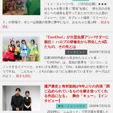
「トイ・ストーリー5」（7月3日公開）★★★
おもちゃを取り巻く“変化”を描く 持ち主の少女
ボニーの成長を見守ってきたカウガール人形の
ジェシー。だが、タブレット端末「リリーパッ
ド」の登場で、ボニーは画面の世界に夢中になり、おもちゃと遊ぶ時 …
続きを
読む
「ConChu!」が大昆虫展アンバサダーに
就任！ ハロプロ研修生から羽化した4匹
たちの、その先とは
2026年7月31日
インタビュー
応募1800件超から生まれたユニット名 －
「ConChu!」は、昆虫の世界を「コンコン」と
ノックするイメージと、かわいさを表現した「Chu」を組み合わせた名前だそ
うですね。「こんちゅ！」と4人のあいさつにも使われていますが、ポーズはど
のよう …
続きを読む
瀬戸康史と有村架純が9年ぶりの共演「閉
じ込められているものを解き放ってくれ
る作品になる」 舞台「キュー」【イン
タビュー】
2026年7月31日
舞台・ミュージカル
2019年に「ニムロッド」で芥川賞を受賞した