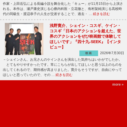
作家・上田岳弘による長編小説を舞台化した「キュー」が11月15日から上演さ
れる。本作は、瀬戸康史演じる心療内科医・立花徹と、有村架純演じる高校時
代の同級生・渡辺恭子の人生が交差することで、過去・ …
続きを読む
浅野寛介、シェイン・コスギ、ケイン・
コスギ「日本のアクションを超えた、世
界のアクションをぜひ映画館で体験して
ほしいです」『四十九-SEEK』【インタ
ビュー】
2026年7月30日
映画
－シェインさん、お兄さんのケインさんを演出した気持ちはいかがでしたか。
とてもやりやすかったです。常にこちらが出してほしいと思う以上のものを
出してくれるので、期待感が高まりました。寛介もそうですが、自由にやって
ほしいと思っていたので、その …
続きを読む
more »