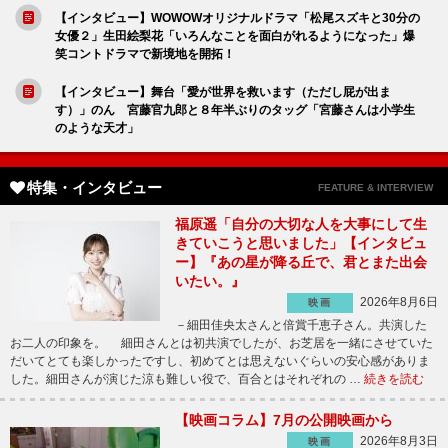
【インタビュー】WOWOWオリジナルドラマ「松尾スズキと30分の
女優２」生田絵梨花「いろんなことを面白がれるようになった」爆
笑コントドラマで新境地を開拓！
【インタビュー】舞台「愛が世界を救います（ただし屁が出ま
す）」のん 宮藤官九郎と８年半ぶりのタッグ「宮藤さんは小学生
のような天才」
特集・インタビュー
FEATURE & INTERVIEW
福原遥「自分の大切な人を大事にして生
きていこうと思いました」【インタビュ
ー】『あの星が降る丘で、君とまた出会
いたい。』
2026年8月6日
映画
－細田佳央太さんと倍賞千恵子さん。共演した
お二人の印象を。 細田さんとは初共演でしたが、お芝居を一緒にさせていた
だいてとても楽しかったですし、初めてとは思えないぐらいの安心感がありま
した。細田さんが演じた涼も難しい役で、百合とはそれぞれの …
続きを読む
【映画コラム】7月の公開映画から
2026年8月3日
映画