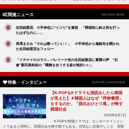
関連ニュース
RELATED NEWS
生田絵梨花、小手伸也に“イジり”を連発 「関係性に終止符を打っ
たはずなのに…」
長澤まさみ「それは断っていい！」 小手伸也から連絡先を聞かれ
た生田絵梨花をフォロー
「イチケイのカラス」バレリーナ役の生田絵梨花に賞賛の声 “石
倉”新田真剣佑の「職務を全うする姿が格好いい」
特集・インタビュー
FEATURE & INTERVIEW
【K-POPもKドラマも深読みしたら韓国
が見えた】＃韓国人はなぜ「呼称整理」
をするのか、「脱出おひとり島」が映す
韓国社会
2026年8月7日
K-POPや韓国ドラマは、エンターテインメン
トであると同時に、韓国社会を映す鏡でもある。何気ない言葉やしぐさ、習慣