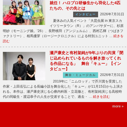
就任！ ハロプロ研修生から羽化した4匹
たちの、その先とは
2026年7月31日
インタビュー
夏休みの人気イベント「大昆虫展 in 東京スカ
イツリータウン（R）」のアンバサダーに、杉原
明紗（モーニング娘。’26）、長野桃羽（アンジュルム）、西村乙輝（つばきフ
ァクトリー）、相馬優芽（ロージークロニクル）による特別ユニット …
続きを
読む
瀬戸康史と有村架純が9年ぶりの共演「閉
じ込められているものを解き放ってくれ
る作品になる」 舞台「キュー」【イン
タビュー】
2026年7月31日
舞台・ミュージカル
2019年に「ニムロッド」で芥川賞を受賞した
作家・上田岳弘による長編小説を舞台化した「キュー」が11月15日から上演さ
れる。本作は、瀬戸康史演じる心療内科医・立花徹と、有村架純演じる高校時
代の同級生・渡辺恭子の人生が交差することで、過去・ …
続きを読む
more »