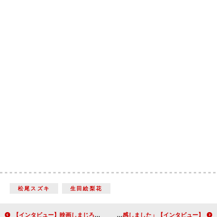
松尾スズキ
生田絵梨花
【インタビュー】映画しまじろう『しまじろうと キラキラおうこくの おうじさま』エメラルダ女王役の中川翔子、初の母親役に「ついに来たという感じ」
【インタビュー】映画『私ときどきレッサーパンダ』佐竹桃華＆木村佳乃「母と娘の関係性に、すごく共感しました」