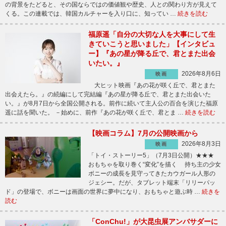
の背景をたどると、その国ならではの価値観や歴史、人との関わり方が見えて
くる。この連載では、韓国カルチャーを入り口に、知ってい …
続きを読む
福原遥「自分の大切な人を大事にして生
きていこうと思いました」【インタビュ
ー】『あの星が降る丘で、君とまた出会
いたい。』
2026年8月6日
映画
大ヒット映画『あの花が咲く丘で、君とまた
出会えたら。』の続編にして完結編『あの星が降る丘で、君とまた出会いた
い。』が8月7日から全国公開される。前作に続いて主人公の百合を演じた福原
遥に話を聞いた。 －始めに、前作『あの花が咲く丘で、君とま …
続きを読む
【映画コラム】7月の公開映画から
2026年8月3日
映画
「トイ・ストーリー5」（7月3日公開）★★★
おもちゃを取り巻く“変化”を描く 持ち主の少女
ボニーの成長を見守ってきたカウガール人形の
ジェシー。だが、タブレット端末「リリーパッ
ド」の登場で、ボニーは画面の世界に夢中になり、おもちゃと遊ぶ時 …
続きを
読む
「ConChu!」が大昆虫展アンバサダーに