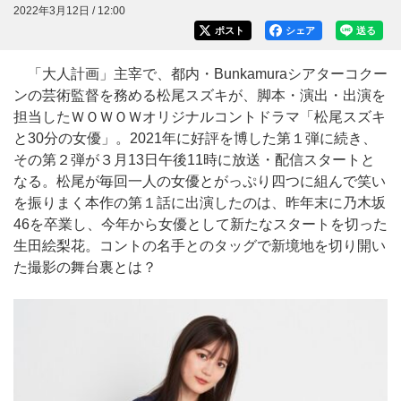
2022年3月12日 / 12:00
ポスト
シェア
送る
「大人計画」主宰で、都内・Bunkamuraシアターコクー
ンの芸術監督を務める松尾スズキが、脚本・演出・出演を
担当したＷＯＷＯＷオリジナルコントドラマ「松尾スズキ
と30分の女優」。2021年に好評を博した第１弾に続き、
その第２弾が３月13日午後11時に放送・配信スタートと
なる。松尾が毎回一人の女優とがっぷり四つに組んで笑い
を振りまく本作の第１話に出演したのは、昨年末に乃木坂
46を卒業し、今年から女優として新たなスタートを切った
生田絵梨花。コントの名手とのタッグで新境地を切り開い
た撮影の舞台裏とは？