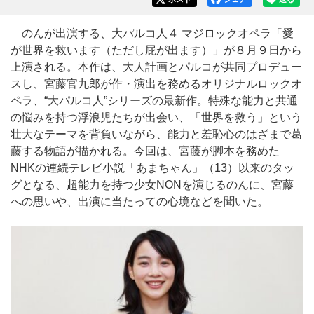
のんが出演する、大パルコ人４ マジロックオペラ「愛
が世界を救います（ただし屁が出ます）」が８月９日から
上演される。本作は、大人計画とパルコが共同プロデュー
スし、宮藤官九郎が作・演出を務めるオリジナルロックオ
ペラ、“大パルコ人”シリーズの最新作。特殊な能力と共通
の悩みを持つ浮浪児たちが出会い、「世界を救う」という
壮大なテーマを背負いながら、能力と羞恥心のはざまで葛
藤する物語が描かれる。今回は、宮藤が脚本を務めた
NHKの連続テレビ小説「あまちゃん」（13）以来のタッ
グとなる、超能力を持つ少女NONを演じるのんに、宮藤
への思いや、出演に当たっての心境などを聞いた。