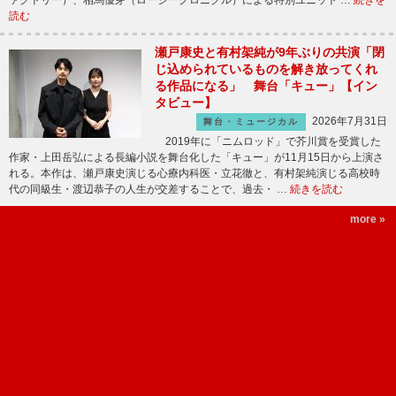
読む
瀬戸康史と有村架純が9年ぶりの共演「閉
じ込められているものを解き放ってくれ
る作品になる」 舞台「キュー」【イン
タビュー】
2026年7月31日
舞台・ミュージカル
2019年に「ニムロッド」で芥川賞を受賞した
作家・上田岳弘による長編小説を舞台化した「キュー」が11月15日から上演さ
れる。本作は、瀬戸康史演じる心療内科医・立花徹と、有村架純演じる高校時
代の同級生・渡辺恭子の人生が交差することで、過去・ …
続きを読む
more »