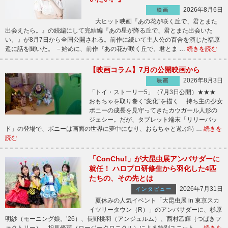
2026年8月6日
映画
大ヒット映画『あの花が咲く丘で、君とまた
出会えたら。』の続編にして完結編『あの星が降る丘で、君とまた出会いた
い。』が8月7日から全国公開される。前作に続いて主人公の百合を演じた福原
遥に話を聞いた。 －始めに、前作『あの花が咲く丘で、君とま …
続きを読む
【映画コラム】7月の公開映画から
2026年8月3日
映画
「トイ・ストーリー5」（7月3日公開）★★★
おもちゃを取り巻く“変化”を描く 持ち主の少女
ボニーの成長を見守ってきたカウガール人形の
ジェシー。だが、タブレット端末「リリーパッ
ド」の登場で、ボニーは画面の世界に夢中になり、おもちゃと遊ぶ時 …
続きを
読む
「ConChu!」が大昆虫展アンバサダーに
就任！ ハロプロ研修生から羽化した4匹
たちの、その先とは
2026年7月31日
インタビュー
夏休みの人気イベント「大昆虫展 in 東京スカ
イツリータウン（R）」のアンバサダーに、杉原
明紗（モーニング娘。’26）、長野桃羽（アンジュルム）、西村乙輝（つばきフ
ァクトリー）、相馬優芽（ロージークロニクル）による特別ユニット …
続きを