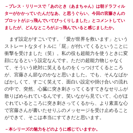
－プレス・リリースで「あのとき（あまちゃん）は朝ドラフィル
ターがかかっていたんだなあ、と思うぐらい、今回の宮藤さんの
プロットがぶっ飛んでいてびっくりしました」とコメントしてい
ましたが、どんなところがぶっ飛んでいると感じましたか。
まず設定がすごいです。「愛が世界を救います」という
ストレートなタイトルに「屁」が付いてくるということに
衝撃を受けました（笑）。私の役も超能力を使うときに変
顔になるという設定なんです。ただの超能力物じゃなく
て、そういう絶対に笑えるものをくっつけてくるところ
が、宮藤さん節なのかなと思いました。でも、そんなばか
ばかしくて、すごく笑えて、面白い設定や掛け合いの流れ
の中で、突然、心臓に突き刺さってくるすてきなせりふが
散りばめられているんです。笑いながら見ていて、心がほ
ぐれているところに突き刺さってくるから、より素直な心
で宮藤さんが書いたせりふのメッセージを受け止めること
ができて、そこは本当にすてきだと思います。
－本シリーズの魅力をどのように感じていますか。