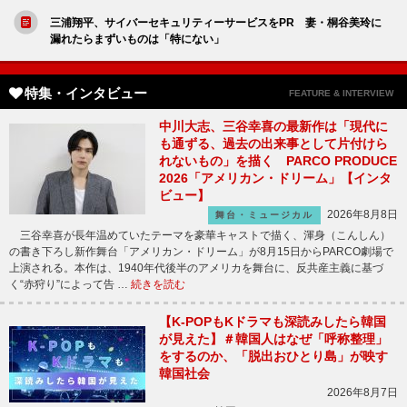
三浦翔平、サイバーセキュリティーサービスをPR 妻・桐谷美玲に
漏れたらまずいものは「特にない」
特集・インタビュー
FEATURE & INTERVIEW
中川大志、三谷幸喜の最新作は「現代に
も通ずる、過去の出来事として片付けら
れないもの」を描く PARCO PRODUCE
2026「アメリカン・ドリーム」【インタ
ビュー】
2026年8月8日
舞台・ミュージカル
三谷幸喜が長年温めていたテーマを豪華キャストで描く、渾身（こんしん）
の書き下ろし新作舞台「アメリカン・ドリーム」が8月15日からPARCO劇場で
上演される。本作は、1940年代後半のアメリカを舞台に、反共産主義に基づ
く“赤狩り”によって告 …
続きを読む
【K-POPもKドラマも深読みしたら韓国
が見えた】＃韓国人はなぜ「呼称整理」
をするのか、「脱出おひとり島」が映す
韓国社会
2026年8月7日