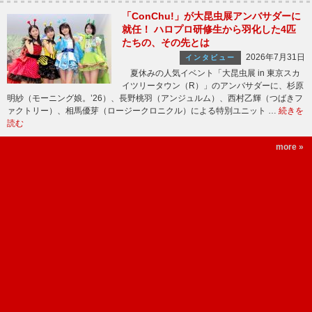
「ConChu!」が大昆虫展アンバサダーに
就任！ ハロプロ研修生から羽化した4匹
たちの、その先とは
2026年7月31日
インタビュー
夏休みの人気イベント「大昆虫展 in 東京スカ
イツリータウン（R）」のアンバサダーに、杉原
明紗（モーニング娘。’26）、長野桃羽（アンジュルム）、西村乙輝（つばきフ
ァクトリー）、相馬優芽（ロージークロニクル）による特別ユニット …
続きを
読む
more »