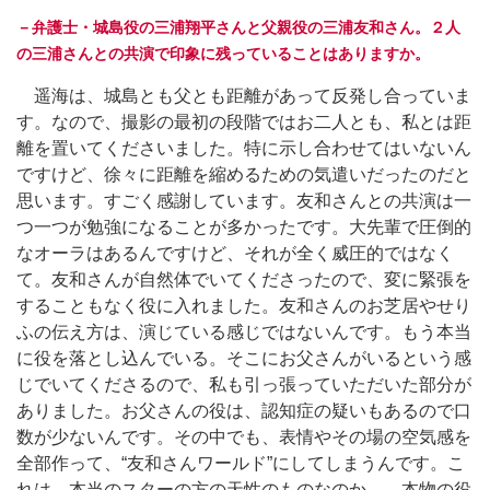
－弁護士・城島役の三浦翔平さんと父親役の三浦友和さん。２人
の三浦さんとの共演で印象に残っていることはありますか。
遥海は、城島とも父とも距離があって反発し合っていま
す。なので、撮影の最初の段階ではお二人とも、私とは距
離を置いてくださいました。特に示し合わせてはいないん
ですけど、徐々に距離を縮めるための気遣いだったのだと
思います。すごく感謝しています。友和さんとの共演は一
つ一つが勉強になることが多かったです。大先輩で圧倒的
なオーラはあるんですけど、それが全く威圧的ではなく
て。友和さんが自然体でいてくださったので、変に緊張を
することもなく役に入れました。友和さんのお芝居やせり
ふの伝え方は、演じている感じではないんです。もう本当
に役を落とし込んでいる。そこにお父さんがいるという感
じでいてくださるので、私も引っ張っていただいた部分が
ありました。お父さんの役は、認知症の疑いもあるので口
数が少ないんです。その中でも、表情やその場の空気感を
全部作って、“友和さんワールド”にしてしまうんです。こ
れは、本当のスターの方の天性のものなのか…。本物の役