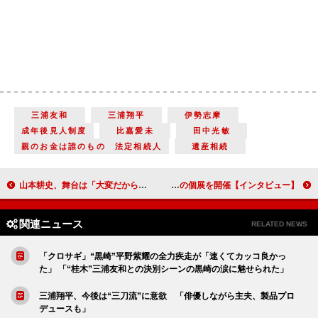
三浦友和
三浦翔平
伊勢志摩
成年後見人制度
比嘉愛未
田中光敏
親のお金は誰のもの 法定相続人
遺産相続
山本耕史、舞台は「大変だからこそすばらしい」 「自分はいつまでやれるのかな」引き際を考えることも【インタビュー】
演出家で小説家で脚本家…多彩な顔を見せる松尾スズキ「始まりは絵なんです」 自身初の個展を開催【インタビュー】
関連ニュース
RELATED NEWS
「クロサギ」“黒崎”平野紫耀の全力疾走が「速くてカッコ良かっ
た」 「“桂木”三浦友和との決別シーンの黒崎の涙に魅せられた」
三浦翔平、今後は“三刀流”に意欲 「俳優しながら主夫、製品プロ
デュースも」