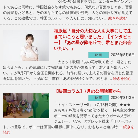
K-POPや韓国ドラマは、エンターテインメン
トであると同時に、韓国社会を映す鏡でもある。何気ない言葉やしぐさ、習慣
の背景をたどると、その国ならではの価値観や歴史、人との関わり方が見えて
くる。この連載では、韓国カルチャーを入り口に、知ってい …
続きを読む
福原遥「自分の大切な人を大事にして生
きていこうと思いました」【インタビュ
ー】『あの星が降る丘で、君とまた出会
いたい。』
2026年8月6日
映画
大ヒット映画『あの花が咲く丘で、君とまた
出会えたら。』の続編にして完結編『あの星が降る丘で、君とまた出会いた
い。』が8月7日から全国公開される。前作に続いて主人公の百合を演じた福原
遥に話を聞いた。 －始めに、前作『あの花が咲く丘で、君とま …
続きを読む
【映画コラム】7月の公開映画から
2026年8月3日
映画
「トイ・ストーリー5」（7月3日公開）★★★
おもちゃを取り巻く“変化”を描く 持ち主の少女
ボニーの成長を見守ってきたカウガール人形の
ジェシー。だが、タブレット端末「リリーパッ
ド」の登場で、ボニーは画面の世界に夢中になり、おもちゃと遊ぶ時 …
続きを
読む