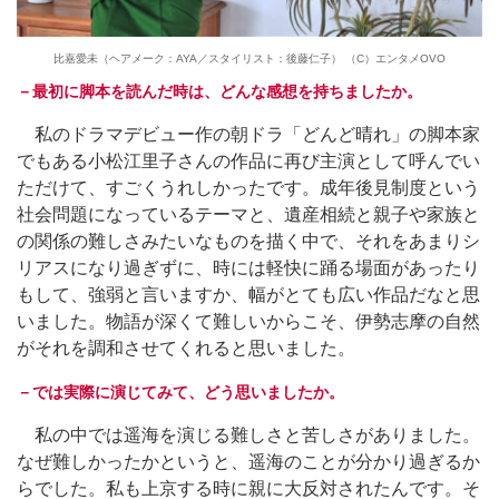
比嘉愛未（ヘアメーク：AYA／スタイリスト：後藤仁子） （C）エンタメOVO
－最初に脚本を読んだ時は、どんな感想を持ちましたか。
私のドラマデビュー作の朝ドラ「どんど晴れ」の脚本家
でもある小松江里子さんの作品に再び主演として呼んでい
ただけて、すごくうれしかったです。成年後見制度という
社会問題になっているテーマと、遺産相続と親子や家族と
の関係の難しさみたいなものを描く中で、それをあまりシ
リアスになり過ぎずに、時には軽快に踊る場面があったり
もして、強弱と言いますか、幅がとても広い作品だなと思
いました。物語が深くて難しいからこそ、伊勢志摩の自然
がそれを調和させてくれると思いました。
－では実際に演じてみて、どう思いましたか。
私の中では遥海を演じる難しさと苦しさがありました。
なぜ難しかったかというと、遥海のことが分かり過ぎるか
らでした。私も上京する時に親に大反対されたんです。そ