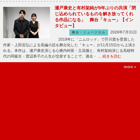
瀬戸康史と有村架純が9年ぶりの共演「閉
じ込められているものを解き放ってくれ
る作品になる」 舞台「キュー」【イン
タビュー】
2026年7月31日
舞台・ミュージカル
2019年に「ニムロッド」で芥川賞を受賞した
作家・上田岳弘による長編小説を舞台化した「キュー」が11月15日から上演さ
れる。本作は、瀬戸康史演じる心療内科医・立花徹と、有村架純演じる高校時
代の同級生・渡辺恭子の人生が交差することで、過去・ …
続きを読む
more »