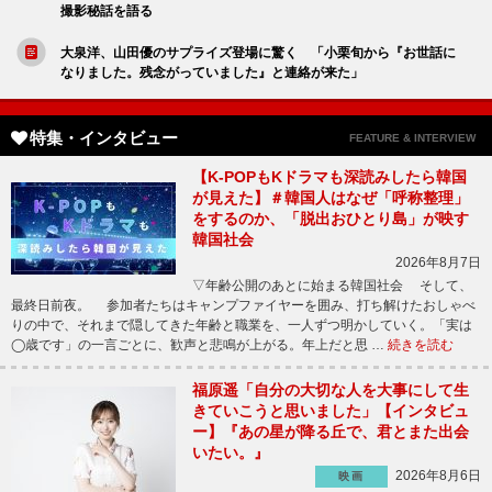
撮影秘話を語る
大泉洋、山田優のサプライズ登場に驚く 「小栗旬から『お世話に
なりました。残念がっていました』と連絡が来た」
特集・インタビュー
FEATURE & INTERVIEW
【K-POPもKドラマも深読みしたら韓国
が見えた】＃韓国人はなぜ「呼称整理」
をするのか、「脱出おひとり島」が映す
韓国社会
2026年8月7日
▽年齢公開のあとに始まる韓国社会 そして、
最終日前夜。 参加者たちはキャンプファイヤーを囲み、打ち解けたおしゃべ
りの中で、それまで隠してきた年齢と職業を、一人ずつ明かしていく。「実は
◯歳です」の一言ごとに、歓声と悲鳴が上がる。年上だと思 …
続きを読む
福原遥「自分の大切な人を大事にして生
きていこうと思いました」【インタビュ
ー】『あの星が降る丘で、君とまた出会
いたい。』
2026年8月6日
映画