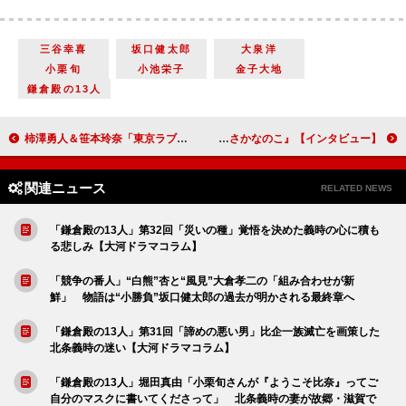
三谷幸喜
坂口健太郎
大泉洋
小栗旬
小池栄子
金子大地
鎌倉殿の13人
柿澤勇人＆笹本玲奈「東京ラブストーリー」ミュージカル化に「だからこそ恋ってなんだろう？ と感じてほしい」【インタビュー】
のん「『男か女かはどっちでもいい』という貼り紙を見て、純粋にお魚が好きなミー坊を演じればいいんだと思いました」 磯村勇斗「日常的に魚をさばいたりするのが好きになりました」 『さかなのこ』【インタビュー】
関連ニュース
RELATED NEWS
「鎌倉殿の13人」第32回「災いの種」覚悟を決めた義時の心に積も
る悲しみ【大河ドラマコラム】
「競争の番人」“白熊”杏と“風見”大倉孝二の「組み合わせが新
鮮」 物語は“小勝負”坂口健太郎の過去が明かされる最終章へ
「鎌倉殿の13人」第31回「諦めの悪い男」比企一族滅亡を画策した
北条義時の迷い【大河ドラマコラム】
「鎌倉殿の13人」堀田真由「小栗旬さんが『ようこそ比奈』ってご
自分のマスクに書いてくださって」 北条義時の妻が故郷・滋賀で