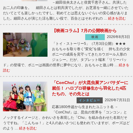
－細田佳央太さんと倍賞千恵子さん。共演した
お二人の印象を。 細田さんとは初共演でしたが、お芝居を一緒にさせていた
だいてとても楽しかったですし、初めてとは思えないぐらいの安心感がありま
した。細田さんが演じた涼も難しい役で、百合とはそれぞれの …
続きを読む
【映画コラム】7月の公開映画から
2026年8月3日
映画
「トイ・ストーリー5」（7月3日公開）★★★
おもちゃを取り巻く“変化”を描く 持ち主の少女
ボニーの成長を見守ってきたカウガール人形の
ジェシー。だが、タブレット端末「リリーパッ
ド」の登場で、ボニーは画面の世界に夢中になり、おもちゃと遊ぶ時 …
続きを
読む
「ConChu!」が大昆虫展アンバサダーに
就任！ ハロプロ研修生から羽化した4匹
たちの、その先とは
2026年7月31日
インタビュー
応募1800件超から生まれたユニット名 －
「ConChu!」は、昆虫の世界を「コンコン」と
ノックするイメージと、かわいさを表現した「Chu」を組み合わせた名前だそ
うですね。「こんちゅ！」と4人のあいさつにも使われていますが、ポーズはど
のよう …
続きを読む