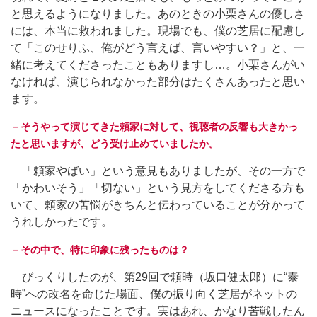
と思えるようになりました。あのときの小栗さんの優しさ
には、本当に救われました。現場でも、僕の芝居に配慮し
て「このせりふ、俺がどう言えば、言いやすい？」と、一
緒に考えてくださったこともありますし…。小栗さんがい
なければ、演じられなかった部分はたくさんあったと思い
ます。
－そうやって演じてきた頼家に対して、視聴者の反響も大きかっ
たと思いますが、どう受け止めていましたか。
「頼家やばい」という意見もありましたが、その一方で
「かわいそう」「切ない」という見方をしてくださる方も
いて、頼家の苦悩がきちんと伝わっていることが分かって
うれしかったです。
－その中で、特に印象に残ったものは？
びっくりしたのが、第29回で頼時（坂口健太郎）に“泰
時”への改名を命じた場面、僕の振り向く芝居がネットの
ニュースになったことです。実はあれ、かなり苦戦したん