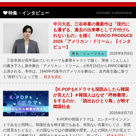
特集・インタビュー
FEATURE & INTERVIEW
中川大志、三谷幸喜の最新作は「現代に
も通ずる、過去の出来事として片付けら
れないもの」を描く PARCO PRODUCE
2026「アメリカン・ドリーム」【インタ
ビュー】
2026年8月8日
舞台・ミュージカル
三谷幸喜が長年温めていたテーマを豪華キャストで描く、渾身（こんしん）
の書き下ろし新作舞台「アメリカン・ドリーム」が8月15日からPARCO劇場で
上演される。本作は、1940年代後半のアメリカを舞台に、反共産主義に基づ
く“赤狩り”によって告 …
続きを読む
【K-POPもKドラマも深読みしたら韓国
が見えた】＃韓国人はなぜ「呼称整理」
をするのか、「脱出おひとり島」が映す
韓国社会
2026年8月7日
K-POPや韓国ドラマは、エンターテインメン
トであると同時に、韓国社会を映す鏡でもある。何気ない言葉やしぐさ、習慣
の背景をたどると、その国ならではの価値観や歴史、人との関わり方が見えて
くる。この連載では、韓国カルチャーを入り口に、知ってい …
続きを読む