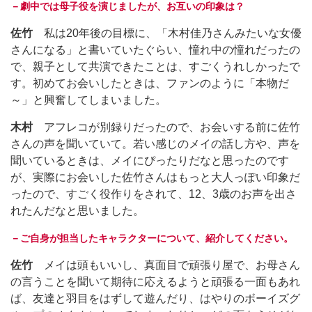
－劇中では母子役を演じましたが、お互いの印象は？
佐竹
私は20年後の目標に、「木村佳乃さんみたいな女優
さんになる」と書いていたぐらい、憧れ中の憧れだったの
で、親子として共演できたことは、すごくうれしかったで
す。初めてお会いしたときは、ファンのように「本物だ
～」と興奮してしまいました。
木村
アフレコが別録りだったので、お会いする前に佐竹
さんの声を聞いていて。若い感じのメイの話し方や、声を
聞いているときは、メイにぴったりだなと思ったのです
が、実際にお会いした佐竹さんはもっと大人っぽい印象だ
ったので、すごく役作りをされて、12、3歳のお声を出さ
れたんだなと思いました。
－ご自身が担当したキャラクターについて、紹介してください。
佐竹
メイは頭もいいし、真面目で頑張り屋で、お母さん
の言うことを聞いて期待に応えるようと頑張る一面もあれ
ば、友達と羽目をはずして遊んだり、はやりのボーイズグ