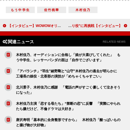
もう中学生
佐竹桃華
木村佳乃
【インタビュー】WOWOWオリジナルドラマ「松尾スズキと30分の女優２」生田絵梨花「いろんなことを面白がれるようになった」爆笑コントドラマで新境地を開拓！
【インタビュー】映画『SING／シング：ネクストステージ』斎藤司「『グンターは絶対に離さないぞ！』という気持ちです（笑）」日本語吹き替え版で愛着ある“はまり役”に再挑戦！
関連ニュース
RELATED NEWS
木村佳乃、オーディションに合格し「娘が大喜びしてくれた」 も
う中学生、レッサーパンダの面は「自作でございます」
「アバランチ」“羽生”綾野剛と“山守”木村佳乃の過去が明らかに
工場長の娘役・北香那の演技が「めちゃくちゃすごい」
北川景子、木村佳乃に感謝 「電話の声がすごく優しくて泣きそう
になった」
木村佳乃主演「恋する母たち」“禁断の恋”に反響 「実際にやられ
たら嫌だけど、不倫ドラマは大好き」
唐沢寿明「基本的に全身整形ですから」 木村佳乃「酸っぱいもの
と揚げ物が大好物」