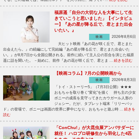
福原遥「自分の大切な人を大事にして生
きていこうと思いました」【インタビュ
ー】『あの星が降る丘で、君とまた出会
いたい。』
2026年8月6日
映画
大ヒット映画『あの花が咲く丘で、君とまた
出会えたら。』の続編にして完結編『あの星が降る丘で、君とまた出会いた
い。』が8月7日から全国公開される。前作に続いて主人公の百合を演じた福原
遥に話を聞いた。 －始めに、前作『あの花が咲く丘で、君とま …
続きを読む
【映画コラム】7月の公開映画から
2026年8月3日
映画
「トイ・ストーリー5」（7月3日公開）★★★
おもちゃを取り巻く“変化”を描く 持ち主の少女
ボニーの成長を見守ってきたカウガール人形の
ジェシー。だが、タブレット端末「リリーパッ
ド」の登場で、ボニーは画面の世界に夢中になり、おもちゃと遊ぶ時 …
続きを
読む
「ConChu!」が大昆虫展アンバサダーに
就任！ ハロプロ研修生から羽化した4匹