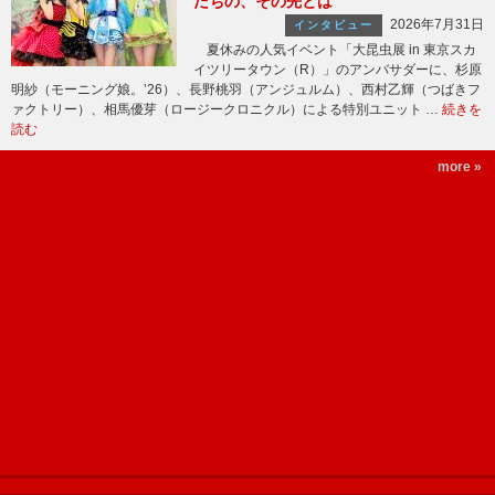
たちの、その先とは
2026年7月31日
インタビュー
夏休みの人気イベント「大昆虫展 in 東京スカ
イツリータウン（R）」のアンバサダーに、杉原
明紗（モーニング娘。’26）、長野桃羽（アンジュルム）、西村乙輝（つばきフ
ァクトリー）、相馬優芽（ロージークロニクル）による特別ユニット …
続きを
読む
more »