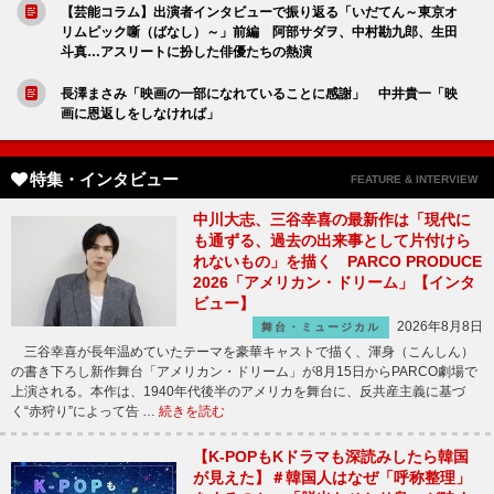
【芸能コラム】出演者インタビューで振り返る「いだてん～東京オ
リムピック噺（ばなし）～」前編 阿部サダヲ、中村勘九郎、生田
斗真…アスリートに扮した俳優たちの熱演
長澤まさみ「映画の一部になれていることに感謝」 中井貴一「映
画に恩返しをしなければ」
特集・インタビュー
FEATURE & INTERVIEW
中川大志、三谷幸喜の最新作は「現代に
も通ずる、過去の出来事として片付けら
れないもの」を描く PARCO PRODUCE
2026「アメリカン・ドリーム」【インタ
ビュー】
2026年8月8日
舞台・ミュージカル
三谷幸喜が長年温めていたテーマを豪華キャストで描く、渾身（こんしん）
の書き下ろし新作舞台「アメリカン・ドリーム」が8月15日からPARCO劇場で
上演される。本作は、1940年代後半のアメリカを舞台に、反共産主義に基づ
く“赤狩り”によって告 …
続きを読む
【K-POPもKドラマも深読みしたら韓国
が見えた】＃韓国人はなぜ「呼称整理」