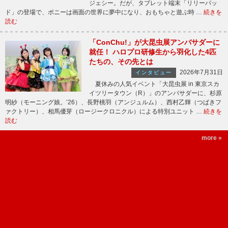
ジェシー。だが、タブレット端末「リリーパッ
ド」の登場で、ボニーは画面の世界に夢中になり、おもちゃと遊ぶ時 …
続きを
読む
「ConChu!」が大昆虫展アンバサダーに
就任！ ハロプロ研修生から羽化した4匹
たちの、その先とは
2026年7月31日
インタビュー
夏休みの人気イベント「大昆虫展 in 東京スカ
イツリータウン（R）」のアンバサダーに、杉原
明紗（モーニング娘。’26）、長野桃羽（アンジュルム）、西村乙輝（つばきフ
ァクトリー）、相馬優芽（ロージークロニクル）による特別ユニット …
続きを
読む
more »