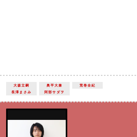
大森立嗣
奥平大兼
荒巻全紀
長澤まさみ
阿部サダヲ