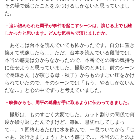
その場で感じたことをぶつけるしかないと思っていまし
た。
－追い詰められた周平が事件を起こすシーンは、演じる上でも難
しかったと思います。どんな気持ちで演じましたか。
あそこは台本を読んでいても怖かったです。自分に置き
換えて想像したら…。ただ、台本を読んでいる段階では、
本当の感覚は分からなかったので、本番でその時の気持ち
に任せようと思っていました。撮影のときは、前のシーン
で長澤さん（が演じる母・秋子）からものすごい圧をかけ
られていたので、そのシーンでは「もう、やるしかないん
だな…」と心の中でずっと考えていました。
－映像からも、周平の葛藤が手に取るように伝わってきました。
撮影は、ものすごく大変でした。カット割りの関係で何
度か繰り返したんですけど、毎回、息切れしてしまっ
て…。１回終わるたびに水を飲んで、一息ついてから「じ
ゃあ、次行きましょう」という感じで…。本当のことのよ