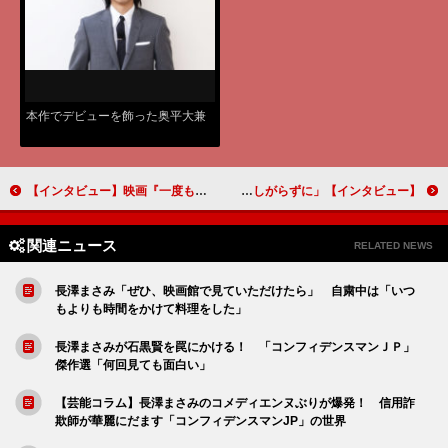
本作でデビューを飾った奥平大兼
【インタビュー】映画『一度も撃ってません』阪本順治監督「こういう時代だからこそ石橋蓮司を見てほしい」
【インタビュー】ドラマ「M 愛すべき人がいて」 マサ役を熱演中の三浦翔平「ぶれずに恥ずかしがらずに」
関連ニュース
RELATED NEWS
長澤まさみ「ぜひ、映画館で見ていただけたら」 自粛中は「いつ
もよりも時間をかけて料理をした」
長澤まさみが石黒賢を罠にかける！ 「コンフィデンスマンＪＰ」
傑作選「何回見ても面白い」
【芸能コラム】長澤まさみのコメディエンヌぶりが爆発！ 信用詐
欺師が華麗にだます「コンフィデンスマンJP」の世界