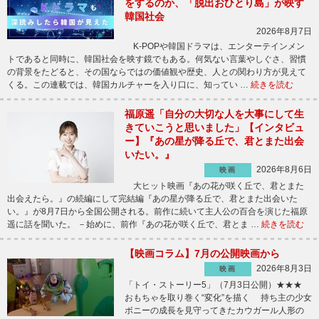
をするのか、「脱出おひとり島」が映す
韓国社会
2026年8月7日
K-POPや韓国ドラマは、エンターテインメン
トであると同時に、韓国社会を映す鏡でもある。何気ない言葉やしぐさ、習慣
の背景をたどると、その国ならではの価値観や歴史、人との関わり方が見えて
くる。この連載では、韓国カルチャーを入り口に、知ってい …
続きを読む
福原遥「自分の大切な人を大事にして生
きていこうと思いました」【インタビュ
ー】『あの星が降る丘で、君とまた出会
いたい。』
2026年8月6日
映画
大ヒット映画『あの花が咲く丘で、君とまた
出会えたら。』の続編にして完結編『あの星が降る丘で、君とまた出会いた
い。』が8月7日から全国公開される。前作に続いて主人公の百合を演じた福原
遥に話を聞いた。 －始めに、前作『あの花が咲く丘で、君とま …
続きを読む
【映画コラム】7月の公開映画から
2026年8月3日
映画
「トイ・ストーリー5」（7月3日公開）★★★
おもちゃを取り巻く“変化”を描く 持ち主の少女
ボニーの成長を見守ってきたカウガール人形の