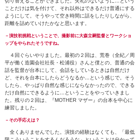
切り替えることができました。失礼のないように…という
ことだけは気を付けて、それ以外はできるだけ普通にする
ようにして。そうやって空き時間に話をしたりしながら、
距離を詰めていけたかなと思います。
－演技初挑戦ということで、撮影前に大森立嗣監督とワークショ
ップをやられたそうですね。
４回ぐらいやりました。最初の２回は、荒巻（全紀／周
平が働く造園会社社長・松浦役）さんと僕との、普通の会
話を監督が台本にして、会話をしているときは自然だけ
ど、それを台本にしたらどうなるか…という感じで。そう
したら、やっぱり自然な感じにならなかったので、できる
だけ自然にできるように…ということをやっていきまし
た。残りの２回は、『MOTHER マザー』の台本を中心に
練習しました。
－その手応えは？
全くありませんでした。演技の経験はなくても、「最低
限こういうことをするんだろうな」ということは分かって