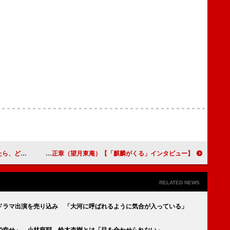
くる」インタビュー】
本木雅弘と22年ぶりの大河ドラマ共演に「抱きしめてやろうかと思いました（笑）」堺正章（望月東庵）【「麒麟がくる」インタビュー】
RELATED NEWS
ドラマ出演を売り込み 「大河に呼ばれるように気合が入っている」
で幸せ」 小林麻耶、鈴木杏樹とは「目を合わせられない」