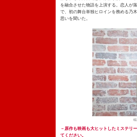
を融合させた物語を上演する。恋人が
で、初の舞台単独ヒロインを務める乃木
思いを聞いた。
稲
－原作も映画も大ヒットしたミステリ
てください。