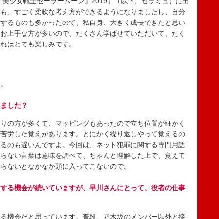
美少女戦士セーラームーン』2019」（以下、セラミュ）に出
きも、すごく柔軟な考え方ができるようになりましたし、自分
収するものも多かったので、私自身、大きく成長できたと思い
がお上手な方が多いので、たくさん学ばせていただいて、たく
それはとても楽しみです。
。
）。
いました？
りの方が多くて、マッピングもあったので立ち位置が細かく
に苦労した覚えがあります。とにかく繰り返しやって覚えるの
えるのも遅いんですよ。今回は、ネット犯罪に関する専門用語
からない言葉は意味を調べて、ちゃんと理解した上で、覚えて
からないとなかなか頭に入ってこないので。
演する機会が続いていますが、早川さんにとって、役者の仕事
る機会だと思っています。普段、乃木坂のメンバー以外と接