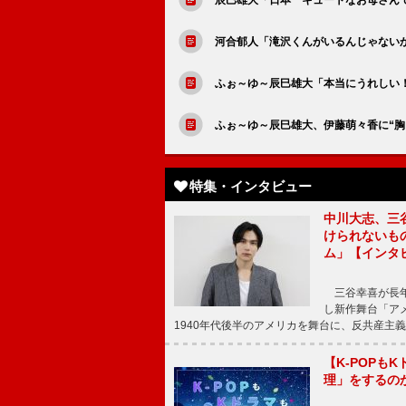
河合郁人「滝沢くんがいるんじゃない
ふぉ～ゆ～辰巳雄大「本当にうれしい！
ふぉ～ゆ～辰巳雄大、伊藤萌々香に“胸
特集・インタビュー
中川大志、三
けられないもの
ム」【インタ
三谷幸喜が長年
し新作舞台「アメ
1940年代後半のアメリカを舞台に、反共産主義
【K-POP
理」をするの