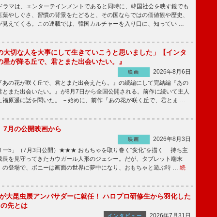
国ドラマは、エンターテインメントであると同時に、韓国社会を映す鏡でも
言葉やしぐさ、習慣の背景をたどると、その国ならではの価値観や歴史、
が見えてくる。この連載では、韓国カルチャーを入り口に、知ってい …
の大切な人を大事にして生きていこうと思いました」【インタ
の星が降る丘で、君とまた出会いたい。』
2026年8月6日
映画
あの花が咲く丘で、君とまた出会えたら。』の続編にして完結編『あの
君とまた出会いたい。』が8月7日から全国公開される。前作に続いて主人
た福原遥に話を聞いた。 －始めに、前作『あの花が咲く丘で、君とま …
】7月の公開映画から
2026年8月3日
映画
ー5」（7月3日公開）★★★ おもちゃを取り巻く“変化”を描く 持ち主
成長を見守ってきたカウガール人形のジェシー。だが、タブレット端末
」の登場で、ボニーは画面の世界に夢中になり、おもちゃと遊ぶ時 …
続
!」が大昆虫展アンバサダーに就任！ ハロプロ研修生から羽化した
その先とは
2026年7月31日
インタビュー