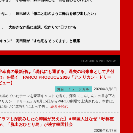
かな…」 辰巳雄大「修二と彰のように舞台を飛び出したい」
」 大好きな作品に主演、役作りで“日サロ”も
キュン” 高田翔が「すね毛をそってます」と暴露
FEATURE & INTERVIEW
谷幸喜の最新作は「現代にも通ずる、過去の出来事として片付
」を描く PARCO PRODUCE 2026「アメリカン・ドリー
ビュー】
2026年8月8日
舞台・ミュージカル
温めていたテーマを豪華キャストで描く、渾身（こんしん）の書き下ろ
リカン・ドリーム」が8月15日からPARCO劇場で上演される。本作は、
に基づく“赤狩り”によって告 …
続きを読む
もKドラマも深読みしたら韓国が見えた】＃韓国人はなぜ「呼称整
か、「脱出おひとり島」が映す韓国社会
2026年8月7日