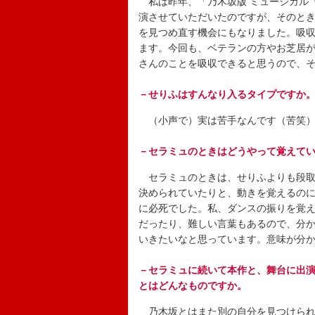
私は昨年、「乃木坂版 ミュージカル『
演させていただいたのですが、そのと
を見つめ直す機会にもなりました。吸
ます。今回も、ベテランの方やお芝居
さんのことを吸収できると思うので、
－せりふはすんなり入るタイプですか
（小声で）実は苦手なんです（苦笑
－セラミュのときはどうやって覚えて
セラミュのときは、せりふよりも段取
決められていたりと、動きを覚えるの
に必死でした。私、ダンスの振りを覚
だったり、難しい言葉もあるので、分
いきたいなと思っています。意味が分
－セラミュに続いて本作と、舞台に出
とはどんなものですか。
乃木坂とはまた別の自分を見つけられ