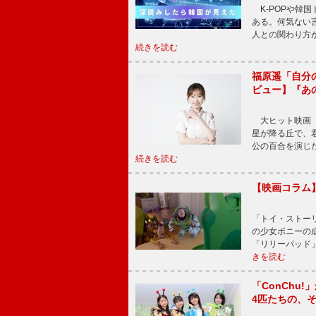
K-POPや韓
ある。何気ない
人との関わり方
続きを読む
福原遥「自分
ビュー】『あ
大ヒット映画『
星が降る丘で、
公の百合を演じ
続きを読む
【映画コラム
「トイ・ストーリ
の少女ボニーの
「リリーパッド
きを読む
「ConChu
4匹たちの、