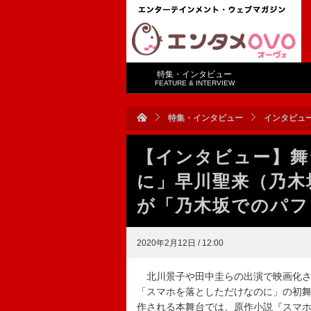
特集・インタビュー
FEATURE & INTERVIEW
特集・インタビュー
インタビュ
【インタビュー】舞
に」早川聖来（乃木
が「乃木坂でのパフ
2020年2月12日 / 12:00
北川景子や田中圭らの出演で映画化さ
「スマホを落としただけなのに」の初
作される本舞台では、原作小説『スマ