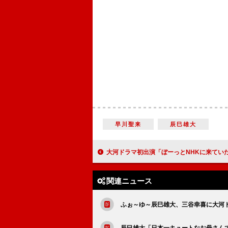
早川聖来
辰巳雄大
大河ドラマ初出演「ぼーっとNHKに来ていたら、どえらい仕事が舞い込んできました（笑）」岡村隆史（菊丸）【「麒麟が
関連ニュース
ふぉ～ゆ～辰巳雄大、三谷幸喜に大河
辰巳雄大「日本一キュートなお母さん