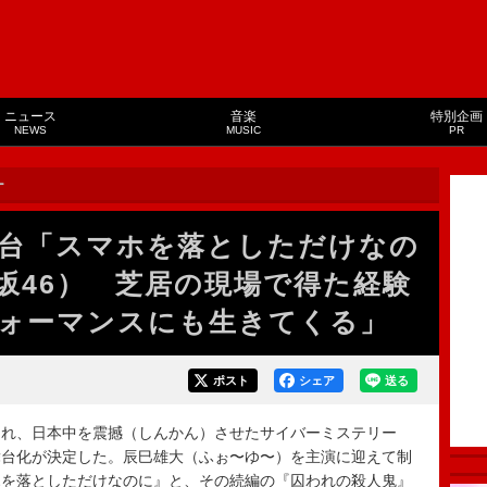
ニュース
音楽
特別企画
NEWS
MUSIC
PR
ー
台「スマホを落としただけなの
坂46） 芝居の現場で得た経験
ォーマンスにも生きてくる」
ポスト
シェア
送る
れ、日本中を震撼（しんかん）させたサイバーミステリー
舞台化が決定した。辰巳雄大（ふぉ〜ゆ〜）を主演に迎えて制
ホを落としただけなのに』と、その続編の『囚われの殺人鬼』