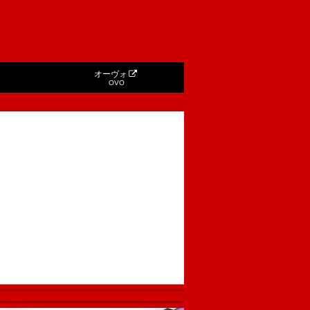
オーヴォ
OVO