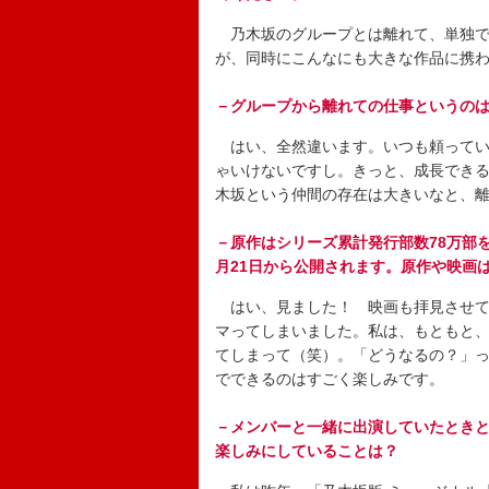
乃木坂のグループとは離れて、単独で
が、同時にこんなにも大きな作品に携
－グループから離れての仕事というの
はい、全然違います。いつも頼ってい
ゃいけないですし。きっと、成長でき
木坂という仲間の存在は大きいなと、
－原作はシリーズ累計発行部数78万部を
月21日から公開されます。原作や映画
はい、見ました！ 映画も拝見させて
マってしまいました。私は、もともと
てしまって（笑）。「どうなるの？」
でできるのはすごく楽しみです。
－メンバーと一緒に出演していたとき
楽しみにしていることは？