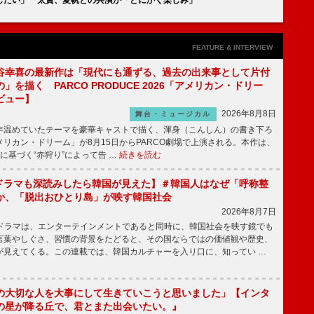
FEATURE & INTERVIEW
谷幸喜の最新作は「現代にも通ずる、過去の出来事として片付
」を描く PARCO PRODUCE 2026「アメリカン・ドリー
ビュー】
2026年8月8日
舞台・ミュージカル
温めていたテーマを豪華キャストで描く、渾身（こんしん）の書き下ろ
リカン・ドリーム」が8月15日からPARCO劇場で上演される。本作は、
に基づく“赤狩り”によって告 …
続きを読む
もKドラマも深読みしたら韓国が見えた】＃韓国人はなぜ「呼称整
か、「脱出おひとり島」が映す韓国社会
2026年8月7日
国ドラマは、エンターテインメントであると同時に、韓国社会を映す鏡でも
言葉やしぐさ、習慣の背景をたどると、その国ならではの価値観や歴史、
が見えてくる。この連載では、韓国カルチャーを入り口に、知ってい …
の大切な人を大事にして生きていこうと思いました」【インタ
の星が降る丘で、君とまた出会いたい。』