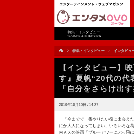
特集・インタビュー
FEATURE & INTERVIEW
特集・インタビュー
インタビュ
【インタビュー】映
す』夏帆“20代の
「自分をさらけ出す
2019年10月10日 / 14:27
「今までで一番やりたい役に出会えた
にか大人になってしまい、いろいろな
ＭＡＸの映画『ブルーアワーにぶっ飛ば