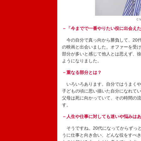
Ｃ
－「今までで一番やりたい役に出会え
今の自分で真っ向から勝負して、20
の映画と出会いました。オファーを受
部分が多いと感じて他人とは思えず、
ようになりました。
－重なる部分とは？
いろいろあります。自分ではうまくや
子どもの頃に思い描いた自分になれて
父母は死に向かっていて、その時間の
す。
－人生や仕事に対しても迷いや悩みは
そうですね。20代になってからずっ
うに仕事と向き合い、どんな役をすべ