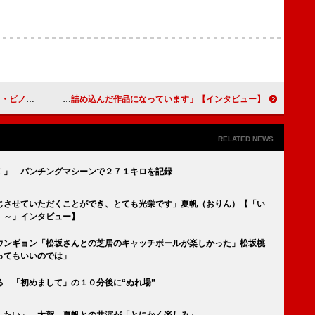
フを見ました」
【インタビュー】映画『超・少年探偵団NEO-Beginning』高杉真宙「僕が小さい頃に感じたワクワク感を、詰め込んだ作品になっています」
RELATED NEWS
！」 パンチングマシーンで２７１キロを記録
じさせていただくことができ、とても光栄です」夏帆（おりん）【「い
）～」インタビュー】
ウンギョン「松坂さんとの芝居のキャッチボールが楽しかった」松坂桃
ってもいいのでは」
 「初めまして」の１０分後に“ぬれ場”
したい」 太賀、夏帆との共演が「とにかく楽しみ」