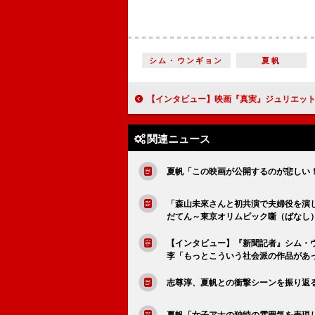
シム・ウンギョン
夏帆
【インタビュー】映画『真実』ジュリエット・ビノシュ「私は是枝監督の中にチェーホ
関連ニュース
夏帆「この映画が公開するのが悲しい
「森山未來さんと初共演で夫婦役を演
だてん～東京オリムピック噺（ばなし
【インタビュー】『新聞記者』シム・
李「もっとこういう社会派の作品があ
志尊淳、夏帆との衝撃シーンを振り返る
夏帆「女子アナの独特の雰囲気を表現