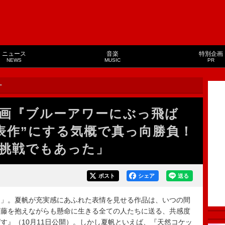
ニュース
音楽
特別企画
NEWS
MUSIC
PR
ー
画『ブルーアワーにぶっ飛ば
代表作”にする気概で真っ向勝負！
挑戦でもあった」
ポスト
シェア
送る
」。夏帆が充実感にあふれた表情を見せる作品は、いつの間
葛藤を抱えながらも懸命に生きる全ての人たちに送る、共感度
す』（10月11日公開）。しかし夏帆といえば、『天然コケッ