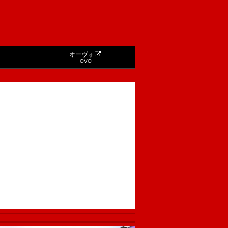
オーヴォ
OVO