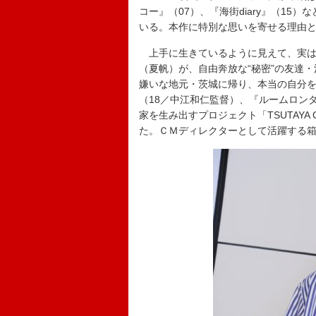
コー』（07）、『海街diary』（1
いる。本作に特別な思いを寄せる理由
上手に生きているように見えて、実は
（夏帆）が、自由奔放な“秘密”の友達
嫌いな地元・茨城に帰り、本当の自分
（18／中江和仁監督）、『ルームロン
家を生み出すプロジェクト「TSUTAYA C
た。ＣＭディレクターとして活躍する