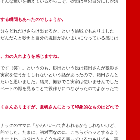
。そんな迷いを抱えているからこそ、砂田は今の自分にしか演
ロする瞬間もあったのでしょうか。
分をどれだけさらけ出せるか、という挑戦でもありました
、だんだんと砂田と自分の境目があいまいになっている感じは
た。力の入れようを感じますね。
です（笑）。というのも、砂田という役は箱田さんが投影さ
ご実家を使うかもしれないという話があったので、箱田さんと
じたいと思いました。結局、撮影でご実家は使いませんでした
イベートの顔を見ることで役作りにつながったのでよかったで
たくさんありますが、夏帆さんにとって印象的なものはどれで
ナックのママに「かわいいって言われるかもしれないけど、
象的でした。たまに、初対面なのに、こちらがハッとするよう
いますよね。自分はうまく立ち振る舞っているつもりでも、実