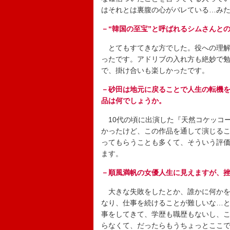
はそれとは裏腹の心がバレている…み
－“韓国の至宝”と呼ばれるシムさんと
とてもすてきな方でした。役への理解
ったです。アドリブの入れ方も絶妙で
で、掛け合いも楽しかったです。
－砂田は地元に戻ることで人生の転機
品は何でしょうか。
10代の頃に出演した『天然コケッコ
かったけど、この作品を通して演じる
ってもらうことも多くて、そういう評
ます。
－順風満帆の女優人生に見えますが、
大きな失敗をしたとか、誰かに何かを
なり、仕事を続けることが難しいな…と
事をしてきて、学歴も職歴もないし、
らなくて、だったらもうちょっとここ