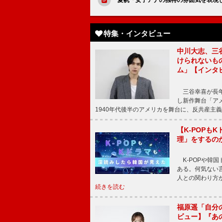
特集・インタビュー
中川大志、三
けられないもの
ム」【インタ
三谷幸喜が長年
し新作舞台「アメ
1940年代後半のアメリカを舞台に、反共産主義
【K-POP
理」をするの
K-POPや韓
ある。何気ない
人との関わり方
続きを読む
福原遥「自分
ビュー】『あ