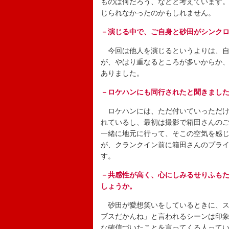
ものは何だろう、などと考えています
じられなかったのかもしれません。
－演じる中で、ご自身と砂田がシンク
今回は他人を演じるというよりは、自
が、やはり重なるところが多いからか
ありました。
－ロケハンにも同行されたと聞きまし
ロケハンには、ただ付いていっただけ
れているし、最初は撮影で箱田さんの
一緒に地元に行って、そこの空気を感
が、クランクイン前に箱田さんのプラ
す。
－共感性が高く、心にしみるせりふも
しょうか。
砂田が愛想笑いをしているときに、ス
ブスだかんね」と言われるシーンは印
な確信づいたことを言ってくる人って