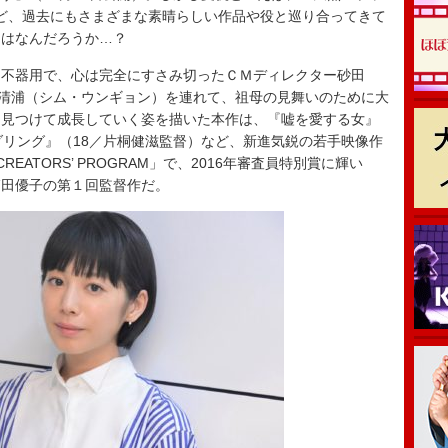
5）など、過去にもさまざまな素晴らしい作品や役と巡り合ってきて
とはなんだろうか…？
不器用で、心は完全にすさみ切ったＣＭディレクター砂田
・清浦（シム・ウンギョン）を連れて、祖母の見舞いのために大
を見つけて成長していく姿を描いた本作は、『嘘を愛する女』
ダリング』（18／片桐健滋監督）など、新進気鋭の若手映像作
REATORS’ PROGRAM」で、2016年審査員特別賞に輝い
箱田優子の第１回監督作だ。