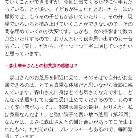
ていくことができますが、今回は出てくるたびに何年もた
っていることが多い。子どもが生まれたと思ったら、次の
撮影では、もうその子どもが歩いていたり…。その分、現
場でいろいろと積み上げていくことができないので、その
間を埋めていくのが大変です。しかも、次の撮影まで数カ
月空いたりするので、おりんという役を思い出すのも一苦
労で…（笑）。だからこそ一つ一つ丁寧に演じていきたい
と思っています。
－森山未來さんとの初共演の感想は？
森山さんのお芝居を間近に見て、そのそばで自分がお芝
居できるのは、とても貴重な体験だと思いながら撮影に臨
んでいます。森山さん自身はとても気さくな方ですし、ど
んなお芝居をしても全て受け止めてくださるので、ものす
ごく安心感があって…。関東大震災の最中、おりんが「私
は身重なんだよ！」と強い調子で言い放つ芝居（第23回）
なんかは、まさに森山さんとの掛け合いがあってこそ生ま
れたもの。ただその分、プレッシャーもあるので、毎回緊
張しています。