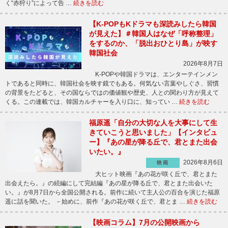
く“赤狩り”によって告 …
続きを読む
【K-POPもKドラマも深読みしたら韓国
が見えた】＃韓国人はなぜ「呼称整理」
をするのか、「脱出おひとり島」が映す
韓国社会
2026年8月7日
K-POPや韓国ドラマは、エンターテインメン
トであると同時に、韓国社会を映す鏡でもある。何気ない言葉やしぐさ、習慣
の背景をたどると、その国ならではの価値観や歴史、人との関わり方が見えて
くる。この連載では、韓国カルチャーを入り口に、知ってい …
続きを読む
福原遥「自分の大切な人を大事にして生
きていこうと思いました」【インタビュ
ー】『あの星が降る丘で、君とまた出会
いたい。』
2026年8月6日
映画
大ヒット映画『あの花が咲く丘で、君とまた
出会えたら。』の続編にして完結編『あの星が降る丘で、君とまた出会いた
い。』が8月7日から全国公開される。前作に続いて主人公の百合を演じた福原
遥に話を聞いた。 －始めに、前作『あの花が咲く丘で、君とま …
続きを読む
【映画コラム】7月の公開映画から