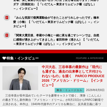
登場。僕と金栗さんが思いをぶつけ合う見せ場もあります」阿部サ
ダヲ（田畑政治）【「いだてん～東京オリムピック噺（ばなし）
～」インタビュー】
「みんな笑顔で復興運動会ができたことがうれしかったです」橋本
愛（小梅）【「いだてん～東京オリムピック噺（ばなし）～」イン
タビュー】
「関東大震災後、孝蔵や小梅と一緒に夜を過ごすシーンでは、自然
に感情が湧き上がってきました」峯田和伸（清さん）【「いだてん
～東京オリムピック噺（ばなし）～」インタビュー】
特集・インタビュー
FEATURE & INTERVIEW
中川大志、三谷幸喜の最新作は「現代に
も通ずる、過去の出来事として片付けら
れないもの」を描く PARCO PRODUCE
2026「アメリカン・ドリーム」【インタ
ビュー】
2026年8月8日
舞台・ミュージカル
三谷幸喜が長年温めていたテーマを豪華キャストで描く、渾身（こんしん）
の書き下ろし新作舞台「アメリカン・ドリーム」が8月15日からPARCO劇場で
上演される。本作は、1940年代後半のアメリカを舞台に、反共産主義に基づ