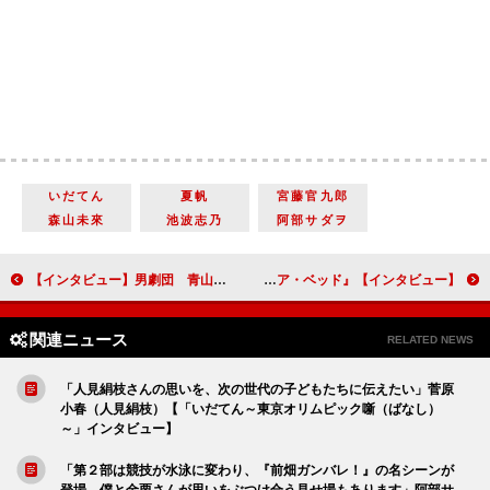
いだてん
夏帆
宮藤官九郎
森山未來
池波志乃
阿部サダヲ
【インタビュー】男劇団 青山表参道Ｘ 第２回公演「ENDLESS REPEATERS－エンドレスリピーターズ－」栗山航＆西銘駿＆塩野瑛久＆定本楓馬「１年間の成長を見て」
【インタビュー】『アンダー・ユア・ベッド』高良健吾、30代で迎えた変化 「キツくて嫌だった」ハードな役が「ご褒美」に
関連ニュース
RELATED NEWS
「人見絹枝さんの思いを、次の世代の子どもたちに伝えたい」菅原
小春（人見絹枝）【「いだてん～東京オリムピック噺（ばなし）
～」インタビュー】
「第２部は競技が水泳に変わり、『前畑ガンバレ！』の名シーンが