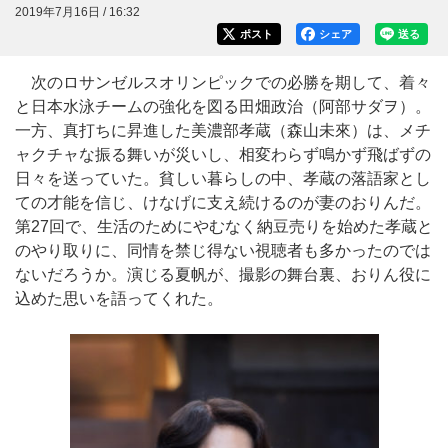
2019年7月16日 / 16:32
ポスト
シェア
送る
次のロサンゼルスオリンピックでの必勝を期して、着々
と日本水泳チームの強化を図る田畑政治（阿部サダヲ）。
一方、真打ちに昇進した美濃部孝蔵（森山未來）は、メチ
ャクチャな振る舞いが災いし、相変わらず鳴かず飛ばずの
日々を送っていた。貧しい暮らしの中、孝蔵の落語家とし
ての才能を信じ、けなげに支え続けるのが妻のおりんだ。
第27回で、生活のためにやむなく納豆売りを始めた孝蔵と
のやり取りに、同情を禁じ得ない視聴者も多かったのでは
ないだろうか。演じる夏帆が、撮影の舞台裏、おりん役に
込めた思いを語ってくれた。