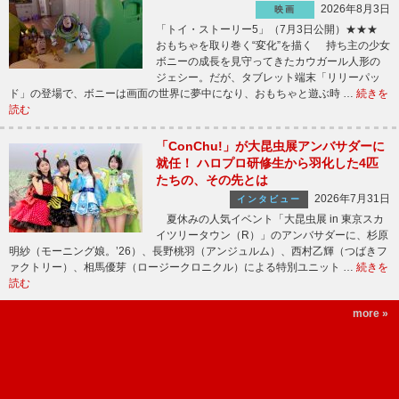
2026年8月3日
映画
「トイ・ストーリー5」（7月3日公開）★★★
おもちゃを取り巻く“変化”を描く 持ち主の少女
ボニーの成長を見守ってきたカウガール人形の
ジェシー。だが、タブレット端末「リリーパッ
ド」の登場で、ボニーは画面の世界に夢中になり、おもちゃと遊ぶ時 …
続きを
読む
「ConChu!」が大昆虫展アンバサダーに
就任！ ハロプロ研修生から羽化した4匹
たちの、その先とは
2026年7月31日
インタビュー
夏休みの人気イベント「大昆虫展 in 東京スカ
イツリータウン（R）」のアンバサダーに、杉原
明紗（モーニング娘。’26）、長野桃羽（アンジュルム）、西村乙輝（つばきフ
ァクトリー）、相馬優芽（ロージークロニクル）による特別ユニット …
続きを
読む
more »