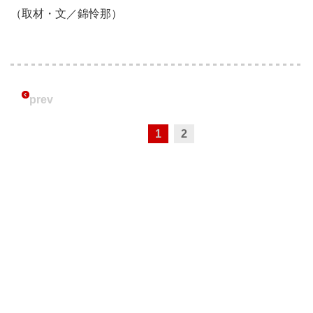
（取材・文／錦怜那）
prev
1
2