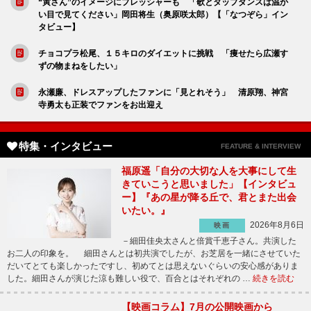
“寅さん”のイメージにプレッシャーも 「歌とタップダンスは温か
い目で見てください」岡田将生（奥原咲太郎）【「なつぞら」イン
タビュー】
チョコプラ松尾、１５キロのダイエットに挑戦 「痩せたら広瀬す
ずの物まねをしたい」
永瀬廉、ドレスアップしたファンに「見とれそう」 清原翔、神宮
寺勇太も正装でファンをお出迎え
特集・インタビュー
FEATURE & INTERVIEW
福原遥「自分の大切な人を大事にして生
きていこうと思いました」【インタビュ
ー】『あの星が降る丘で、君とまた出会
いたい。』
2026年8月6日
映画
－細田佳央太さんと倍賞千恵子さん。共演した
お二人の印象を。 細田さんとは初共演でしたが、お芝居を一緒にさせていた
だいてとても楽しかったですし、初めてとは思えないぐらいの安心感がありま
した。細田さんが演じた涼も難しい役で、百合とはそれぞれの …
続きを読む
【映画コラム】7月の公開映画から