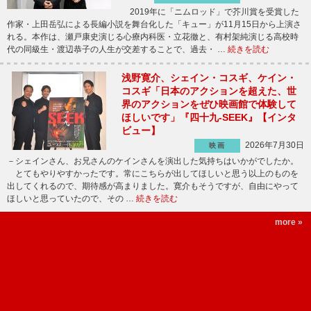
2019年に「ニムロッド」で芥川賞を受賞した
作家・上田岳弘による長編小説を舞台化した「キュー」が11月15日から上演さ
れる。本作は、瀬戸康史演じる心療内科医・立花徹と、有村架純演じる高校時
代の同級生・渡辺恭子の人生が交差することで、過去・ …
続きを読む
浅野寛介、シェイン・コスギ、ケイン・
コスギ「日本のアクションを超えた、世
界のアクションをぜひ映画館で体験して
ほしいです」『四十九-SEEK』【インタ
ビュー】
2026年7月30日
映画
－シェインさん、お兄さんのケインさんを演出した気持ちはいかがでしたか。
とてもやりやすかったです。常にこちらが出してほしいと思う以上のものを
出してくれるので、期待感が高まりました。寛介もそうですが、自由にやって
ほしいと思っていたので、その …
続きを読む
more »