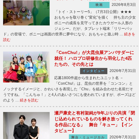
2026年8月3日
映画
「トイ・ストーリー5」（7月3日公開）★★★
おもちゃを取り巻く“変化”を描く 持ち主の少女
ボニーの成長を見守ってきたカウガール人形の
ジェシー。だが、タブレット端末「リリーパッ
ド」の登場で、ボニーは画面の世界に夢中になり、おもちゃと遊ぶ時 …
続きを
読む
「ConChu!」が大昆虫展アンバサダーに
就任！ ハロプロ研修生から羽化した4匹
たちの、その先とは
2026年7月31日
インタビュー
応募1800件超から生まれたユニット名 －
「ConChu!」は、昆虫の世界を「コンコン」と
ノックするイメージと、かわいさを表現した「Chu」を組み合わせた名前だそ
うですね。「こんちゅ！」と4人のあいさつにも使われていますが、ポーズはど
のよう …
続きを読む
瀬戸康史と有村架純が9年ぶりの共演「閉
じ込められているものを解き放ってくれ
る作品になる」 舞台「キュー」【イン
タビュー】
2026年7月31日
舞台・ミュージカル