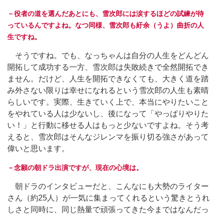
－役者の道を選んだあとにも、雪次郎には涙するほどの試練が待
っているんですよね。なつ同様、雪次郎も紆余（うよ）曲折の人
生ですね。
そうですね。でも、なっちゃんは自分の人生をどんどん
開拓して成功する一方、雪次郎は失敗続きで全然開拓でき
ません。だけど、人生を開拓できなくても、大きく道を踏
み外さない限りは幸せになれるという雪次郎の人生も素晴
らしいです。実際、生きていく上で、本当にやりたいこと
をやれている人は少ないし、後になって「やっぱりやりた
い！」と行動に移せる人はもっと少ないですよね。そう考
えると、雪次郎はそんなジレンマを振り切る強さがあって
偉いと思います。
－念願の朝ドラ出演ですが、現在の心境は。
朝ドラのインタビューだと、こんなにも大勢のライター
さん（約25人）が一気に集まってくれるという驚きとうれ
しさと同時に、同じ熱量で頑張ってきた今まではなんだっ