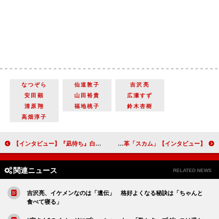
なつぞら
仙道敦子
吉沢亮
安田顕
山田裕貴
広瀬すず
清原翔
福地桃子
鈴木杏樹
高畑淳子
【インタビュー】『凪待ち』白石和彌監督「香取慎吾さんは、今まで出会ったどの俳優とも違う。衝撃を受けました」
【インタビュー】「スカム」杉野遥亮「謎めいていたい…」 詐欺師役でキラキラ男子のイメージ打破と意識改革！
関連ニュース
RELATED NEWS
吉沢亮、イケメンなのは「遺伝」 格好よくなる秘訣は「ちゃんと
食べて寝る」