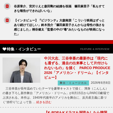
谷原章介、宮沢りえと森田剛の結婚を祝福 篠田麻里子「私もすて
きな報告ができればいいな」
【インタビュー】『ビジランテ』大森南朋「こういう映画はずっと
あり続けてほしい」鈴木浩介「篠田麻里子さんからは母性の強さを
感じました」桐谷健太「監督の中の“毒”みたいなものが映画になっ
た」
特集・インタビュー
FEATURE & INTERVIEW
中川大志、三谷幸喜の最新作は「現代に
も通ずる、過去の出来事として片付けら
れないもの」を描く PARCO PRODUCE
2026「アメリカン・ドリーム」【インタ
ビュー】
2026年8月8日
舞台・ミュージカル
三谷幸喜が長年温めていたテーマを豪華キャストで描く、渾身（こんしん）
の書き下ろし新作舞台「アメリカン・ドリーム」が8月15日からPARCO劇場で
上演される。本作は、1940年代後半のアメリカを舞台に、反共産主義に基づ
く“赤狩り”によって告 …
続きを読む
【K-POPもKドラマも深読みしたら韓国