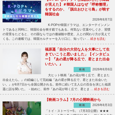
が見えた】＃韓国人はなぜ「呼称整理」
をするのか、「脱出おひとり島」が映す
韓国社会
2026年8月7日
K-POPや韓国ドラマは、エンターテインメン
トであると同時に、韓国社会を映す鏡でもある。何気ない言葉やしぐさ、習慣
の背景をたどると、その国ならではの価値観や歴史、人との関わり方が見えて
くる。この連載では、韓国カルチャーを入り口に、知ってい …
続きを読む
福原遥「自分の大切な人を大事にして生
きていこうと思いました」【インタビュ
ー】『あの星が降る丘で、君とまた出会
いたい。』
2026年8月6日
映画
大ヒット映画『あの花が咲く丘で、君とまた
出会えたら。』の続編にして完結編『あの星が降る丘で、君とまた出会いた
い。』が8月7日から全国公開される。前作に続いて主人公の百合を演じた福原
遥に話を聞いた。 －始めに、前作『あの花が咲く丘で、君とま …
続きを読む
【映画コラム】7月の公開映画から
2026年8月3日
映画
「トイ・ストーリー5」（7月3日公開）★★★