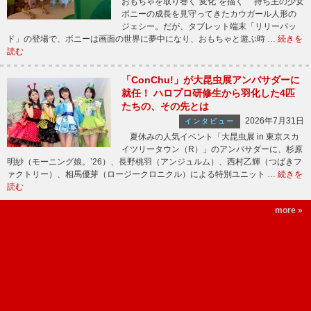
おもちゃを取り巻く“変化”を描く 持ち主の少女
ボニーの成長を見守ってきたカウガール人形の
ジェシー。だが、タブレット端末「リリーパッ
ド」の登場で、ボニーは画面の世界に夢中になり、おもちゃと遊ぶ時 …
続きを
読む
「ConChu!」が大昆虫展アンバサダーに
就任！ ハロプロ研修生から羽化した4匹
たちの、その先とは
2026年7月31日
インタビュー
夏休みの人気イベント「大昆虫展 in 東京スカ
イツリータウン（R）」のアンバサダーに、杉原
明紗（モーニング娘。’26）、長野桃羽（アンジュルム）、西村乙輝（つばきフ
ァクトリー）、相馬優芽（ロージークロニクル）による特別ユニット …
続きを
読む
more »