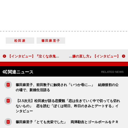
松田凌
篠田麻里子
【インタビュー】『泣くな赤鬼』柳楽優弥「十代の頃を思い出し、ものすごく共感しました」川栄李奈「柳楽さんとようやく、きちんとした夫婦を演じることができました」
【インタビュー】『女の機嫌の直し方』早見あかり 結婚と成長による著しい変化！ 原因不明のイラつきも芝居に対する苦痛も解消
関連ニュース
RELATED NEWS
篠田麻里子、前田敦子に触発され「いつか母に…」 結婚後初の公
の場で、新婚生活語る
【2.5次元】松田凌が語る恋愛観「恋は生きていく中で切っても切れ
ないもの」 恋を読む「ぼくは明日、昨日のきみとデートする」イ
ンタビュー
篠田麻里子「とても光栄でした」 両津勘吉とゴールボールをＰＲ