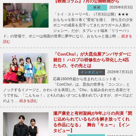
【映画コラム】7月の公開映画から
2026年8月3日
映画
「トイ・ストーリー5」（7月3日公開）★★★
おもちゃを取り巻く“変化”を描く 持ち主の少女
ボニーの成長を見守ってきたカウガール人形の
ジェシー。だが、タブレット端末「リリーパッ
ド」の登場で、ボニーは画面の世界に夢中になり、おもちゃと遊ぶ時 …
続きを
読む
「ConChu!」が大昆虫展アンバサダーに
就任！ ハロプロ研修生から羽化した4匹
たちの、その先とは
2026年7月31日
インタビュー
応募1800件超から生まれたユニット名 －
「ConChu!」は、昆虫の世界を「コンコン」と
ノックするイメージと、かわいさを表現した「Chu」を組み合わせた名前だそ
うですね。「こんちゅ！」と4人のあいさつにも使われていますが、ポーズはど
のよう …
続きを読む
瀬戸康史と有村架純が9年ぶりの共演「閉
じ込められているものを解き放ってくれ
る作品になる」 舞台「キュー」【イン
タビュー】