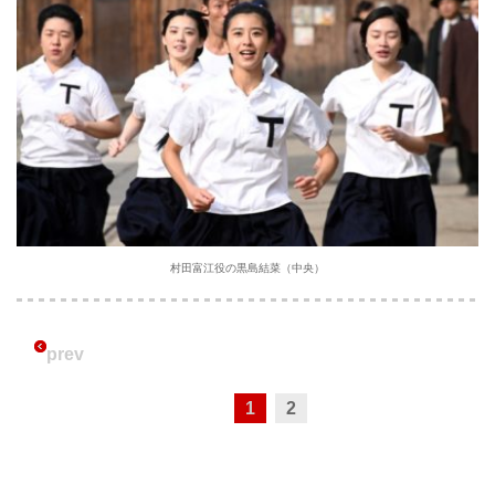
村田富江役の黒島結菜（中央）
prev
1
2