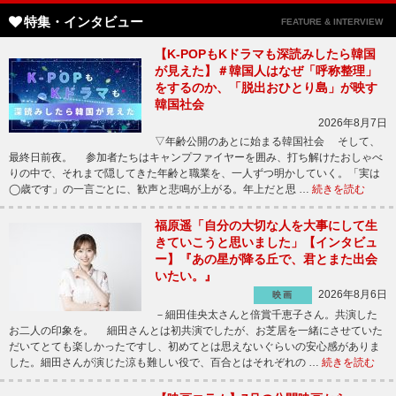
特集・インタビュー
FEATURE & INTERVIEW
【K-POPもKドラマも深読みしたら韓国
が見えた】＃韓国人はなぜ「呼称整理」
をするのか、「脱出おひとり島」が映す
韓国社会
2026年8月7日
▽年齢公開のあとに始まる韓国社会 そして、
最終日前夜。 参加者たちはキャンプファイヤーを囲み、打ち解けたおしゃべ
りの中で、それまで隠してきた年齢と職業を、一人ずつ明かしていく。「実は
◯歳です」の一言ごとに、歓声と悲鳴が上がる。年上だと思 …
続きを読む
福原遥「自分の大切な人を大事にして生
きていこうと思いました」【インタビュ
ー】『あの星が降る丘で、君とまた出会
いたい。』
2026年8月6日
映画
－細田佳央太さんと倍賞千恵子さん。共演した
お二人の印象を。 細田さんとは初共演でしたが、お芝居を一緒にさせていた
だいてとても楽しかったですし、初めてとは思えないぐらいの安心感がありま
した。細田さんが演じた涼も難しい役で、百合とはそれぞれの …
続きを読む