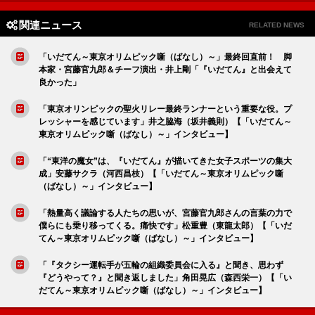
関連ニュース
RELATED NEWS
「いだてん～東京オリムピック噺（ばなし）～」最終回直前！ 脚
本家・宮藤官九郎＆チーフ演出・井上剛「『いだてん』と出会えて
良かった」
「東京オリンピックの聖火リレー最終ランナーという重要な役。プ
レッシャーを感じています」井之脇海（坂井義則）【「いだてん～
東京オリムピック噺（ばなし）～」インタビュー】
「“東洋の魔女”は、『いだてん』が描いてきた女子スポーツの集大
成」安藤サクラ（河西昌枝）【「いだてん～東京オリムピック噺
（ばなし）～」インタビュー】
「熱量高く議論する人たちの思いが、宮藤官九郎さんの言葉の力で
僕らにも乗り移ってくる。痛快です」松重豊（東龍太郎）【「いだ
てん～東京オリムピック噺（ばなし）～」インタビュー】
「『タクシー運転手が五輪の組織委員会に入る』と聞き、思わず
『どうやって？』と聞き返しました」角田晃広（森西栄一）【「い
だてん～東京オリムピック噺（ばなし）～」インタビュー】