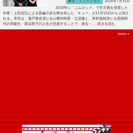
2026年7月31日
舞台・ミュージカル
2019年に「ニムロッド」で芥川賞を受賞した
作家・上田岳弘による長編小説を舞台化した「キュー」が11月15日から上演さ
れる。本作は、瀬戸康史演じる心療内科医・立花徹と、有村架純演じる高校時
代の同級生・渡辺恭子の人生が交差することで、過去・ …
続きを読む
more »