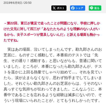
2019年6月9日 / 20:50
ポスト
シェア
送る
－第22回、富江が素足で走ったことが問題になり、学校に押しか
けた父兄に対して四三が「あなたたちのような理解のない人がい
るから、女子スポーツが普及しないんだ」と訴える場面も熱かっ
たですね。
実はあの場面、泣いてしまったんです。勘九郎さんのお
芝居に、ものすごく感動して。本番前のテストでは「先
生、その通り！感動する」と思いながらも、普通に聞いて
いました。ところが、本番になったら勘九郎さんが、テス
トを遥かに上回る熱量でしゃべり始めて…。それを見てい
たら、涙が止まらなくなり、思わず拍手までしてしまいま
した。それぐらい勘九郎さんのお芝居からは、うそのない
真っすぐな気持ちが伝わってきました。こんなふうに、本
番中であることを忘れるような経験は滅多にないので、そ
ういう現場にいられたことが、とてもうれしかったです。