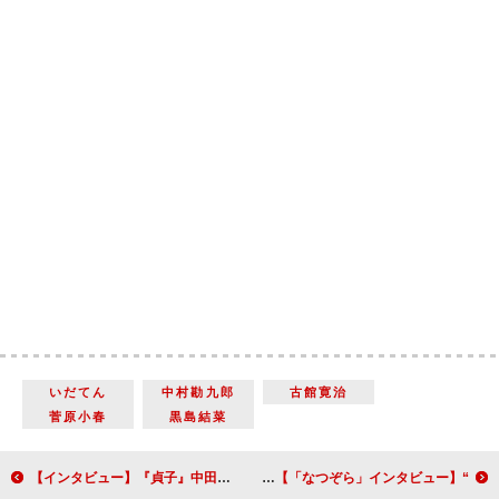
いだてん
中村勘九郎
古館寛治
菅原小春
黒島結菜
【インタビュー】『貞子』中田秀夫監督 14年ぶりの『リング』シリーズ復帰で原点回帰 「クスリとも笑われなくていい」
“寅さん”のイメージにプレッシャーも 「歌とタップダンスは温かい目で見てください」岡田将生（奥原咲太郎）【「なつぞら」インタビュー】