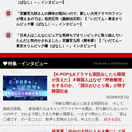
（ばなし）～」インタビュー】
「宮藤官九郎さんの脚本が面白いので、新しい大河ドラマのファン
が増えるのでは」役所広司（嘉納治五郎）【「いだてん～東京オリ
ムピック噺（ばなし）～」インタビュー】
「日本人はこんなにピュアな気持ちでオリンピックに取り組んでい
たんだと気付かされました」宮藤官九郎（脚本家）【「いだてん～
東京オリムピック噺（ばなし）～」インタビュー】
特集・インタビュー
FEATURE & INTERVIEW
【K-POPもKドラマも深読みしたら韓国
が見えた】＃韓国人はなぜ「呼称整理」
をするのか、「脱出おひとり島」が映す
韓国社会
2026年8月7日
▽年齢公開のあとに始まる韓国社会 そして、
最終日前夜。 参加者たちはキャンプファイヤーを囲み、打ち解けたおしゃべ
りの中で、それまで隠してきた年齢と職業を、一人ずつ明かしていく。「実は
◯歳です」の一言ごとに、歓声と悲鳴が上がる。年上だと思 …
続きを読む
福原遥「自分の大切な人を大事にして生