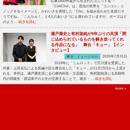
応募1800件超から生まれたユニット名 －
「ConChu!」は、昆虫の世界を「コンコン」と
ノックするイメージと、かわいさを表現した「Chu」を組み合わせた名前だそ
うですね。「こんちゅ！」と4人のあいさつにも使われていますが、ポーズはど
のよう …
続きを読む
瀬戸康史と有村架純が9年ぶりの共演「閉
じ込められているものを解き放ってくれ
る作品になる」 舞台「キュー」【イン
タビュー】
2026年7月31日
舞台・ミュージカル
2019年に「ニムロッド」で芥川賞を受賞した
作家・上田岳弘による長編小説を舞台化した「キュー」が11月15日から上演さ
れる。本作は、瀬戸康史演じる心療内科医・立花徹と、有村架純演じる高校時
代の同級生・渡辺恭子の人生が交差することで、過去・ …
続きを読む
more »