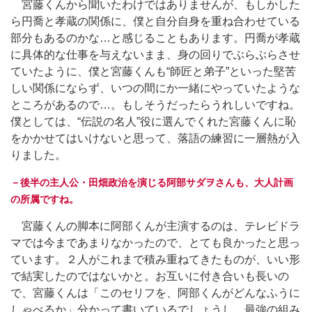
宮藤くんから聞いたわけではありませんが、もしかした
ら円喬と孝蔵の関係に、僕と自分自身を重ね合わせている
部分もあるのかな…と感じることもあります。円喬が孝蔵
に具体的な仕事を与えないまま、身の回りでぶらぶらさせ
ていたように、僕と宮藤くんも“師匠と弟子”といった堅苦
しい関係にならず、いつの間にか一緒にやっていたような
ところがあるので…。もしそうだったらうれしいですね。
僕としては、“伝説の名人”役に選んでくれた宮藤くんに恥
をかかせてはいけないと思って、落語の練習に一層熱が入
りました。
－後半の主人公・田畑政治を演じる阿部サダヲさんも、大人計画
の所属ですね。
宮藤くんの脚本に阿部くんが主演するのは、テレビドラ
マでは今まであまりなかったので、とても良かったと思っ
ています。２人がこれまで積み重ねてきたものが、いい形
で結実したのではないかと。お互いに付き合いも長いの
で、宮藤くんは「このセリフを、阿部くんがどんなふうに
しゃべるか」分かって書いているでしょうし。最強の組み