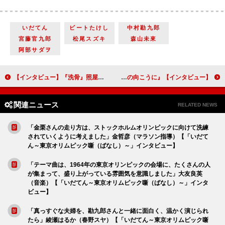
いだてん
ビートたけし
中村勘九郎
宮藤官九郎
松尾スズキ
森山未來
阿部サダヲ
【インタビュー】『洗骨』照屋年之監督「現場に芸人のゴリは一切なく、ただ汗まみれで無精ひげで、一生懸命演出している素の僕がいました」
【インタビュー】『笑顔の向こうに』高杉真宙、初の医療作品で体験した「濃厚な時間」 新しい自分も発見
関連ニュース
RELATED NEWS
「金栗さんの走り方は、ストックホルムオリンピックに向けて洗練
されていくように考えました」金哲彦（マラソン指導）【「いだて
ん～東京オリムピック噺（ばなし）～」インタビュー】
「テーマ曲は、1964年の東京オリンピックの会場に、たくさんの人
が集まって、盛り上がっている雰囲気を意識しました」大友良英
（音楽）【「いだてん～東京オリムピック噺（ばなし）～」インタ
ビュー】
「真っすぐな夫婦を、勘九郎さんと一緒に面白く、温かく演じられ
たら」綾瀬はるか（春野スヤ）【「いだてん～東京オリムピック噺