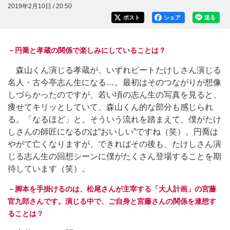
2019年2月10日 / 20:50
ポスト
シェア
送る
－円喬と孝蔵の関係で楽しみにしていることは？
森山くん演じる孝蔵が、いずれビートたけしさん演じる
名人・古今亭志ん生になる…。最初はそのつながりが想像
しづらかったのですが、若い頃の志ん生の写真を見ると、
痩せてキリッとしていて、森山くん的な部分も感じられ
る。「なるほど」と。そういう流れを踏まえて、僕がたけ
しさんの師匠になるのは“おいしい”ですね（笑）。円喬は
やがて亡くなりますが、できればその後も、たけしさん演
じる志ん生の回想シーンに僕がたくさん登場することを期
待しています（笑）。
－脚本を手掛けるのは、松尾さんが主宰する「大人計画」の宮藤
官九郎さんです。演じる中で、ご自身と宮藤さんの関係を連想す
ることは？