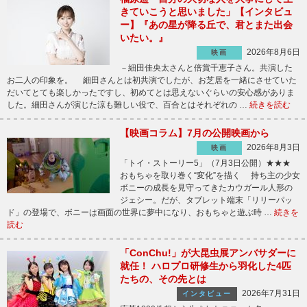
きていこうと思いました」【インタビュ
ー】『あの星が降る丘で、君とまた出会
いたい。』
2026年8月6日
映画
－細田佳央太さんと倍賞千恵子さん。共演した
お二人の印象を。 細田さんとは初共演でしたが、お芝居を一緒にさせていた
だいてとても楽しかったですし、初めてとは思えないぐらいの安心感がありま
した。細田さんが演じた涼も難しい役で、百合とはそれぞれの …
続きを読む
【映画コラム】7月の公開映画から
2026年8月3日
映画
「トイ・ストーリー5」（7月3日公開）★★★
おもちゃを取り巻く“変化”を描く 持ち主の少女
ボニーの成長を見守ってきたカウガール人形の
ジェシー。だが、タブレット端末「リリーパッ
ド」の登場で、ボニーは画面の世界に夢中になり、おもちゃと遊ぶ時 …
続きを
読む
「ConChu!」が大昆虫展アンバサダーに
就任！ ハロプロ研修生から羽化した4匹
たちの、その先とは
2026年7月31日
インタビュー