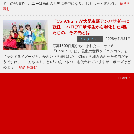
ド」の登場で、ボニーは画面の世界に夢中になり、おもちゃと遊ぶ時 …
続きを
読む
「ConChu!」が大昆虫展アンバサダーに
就任！ ハロプロ研修生から羽化した4匹
たちの、その先とは
2026年7月31日
インタビュー
応募1800件超から生まれたユニット名 －
「ConChu!」は、昆虫の世界を「コンコン」と
ノックするイメージと、かわいさを表現した「Chu」を組み合わせた名前だそ
うですね。「こんちゅ！」と4人のあいさつにも使われていますが、ポーズはど
のよう …
続きを読む
more »