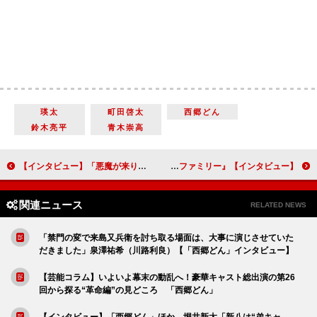
瑛太
町田啓太
西郷どん
鈴木亮平
青木崇高
【インタビュー】「悪魔が来りて笛を吹く」吉岡秀隆「全部捧げました」 宿命のような金田一耕助役に感慨無量
【インタビュー】『インクレディブル・ファミリー』三浦友和「劇場でみんなと一緒に見る方が絶対に楽しい」黒木瞳「赤ちゃんのジャック・ジャックがすごくかわいい」
関連ニュース
RELATED NEWS
「禁門の変で来島又兵衛を討ち取る場面は、大事に演じさせていた
だきました」泉澤祐希（川路利良）【「西郷どん」インタビュー】
【芸能コラム】いよいよ幕末の動乱へ！豪華キャスト総出演の第26
回から探る“革命編”の見どころ 「西郷どん」
【インタビュー】「西郷どん」ほか 堀井新太「新八は“弟キャ