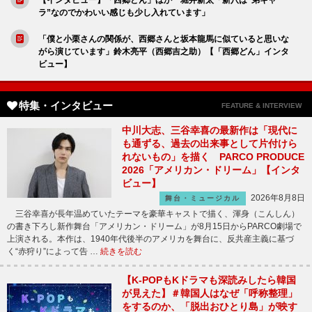
ラ”なのでかわいい感じも少し入れています」
「僕と小栗さんの関係が、西郷さんと坂本龍馬に似ていると思いな
がら演じています」鈴木亮平（西郷吉之助）【「西郷どん」インタ
ビュー】
特集・インタビュー
FEATURE & INTERVIEW
中川大志、三谷幸喜の最新作は「現代に
も通ずる、過去の出来事として片付けら
れないもの」を描く PARCO PRODUCE
2026「アメリカン・ドリーム」【インタ
ビュー】
2026年8月8日
舞台・ミュージカル
三谷幸喜が長年温めていたテーマを豪華キャストで描く、渾身（こんしん）
の書き下ろし新作舞台「アメリカン・ドリーム」が8月15日からPARCO劇場で
上演される。本作は、1940年代後半のアメリカを舞台に、反共産主義に基づ
く“赤狩り”によって告 …
続きを読む
【K-POPもKドラマも深読みしたら韓国
が見えた】＃韓国人はなぜ「呼称整理」
をするのか、「脱出おひとり島」が映す