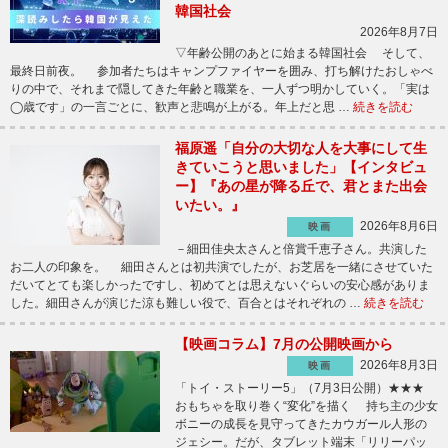
韓国社会
2026年8月7日
▽年齢公開のあとに始まる韓国社会 そして、
最終日前夜。 参加者たちはキャンプファイヤーを囲み、打ち解けたおしゃべ
りの中で、それまで隠してきた年齢と職業を、一人ずつ明かしていく。「実は
◯歳です」の一言ごとに、歓声と悲鳴が上がる。年上だと思 …
続きを読む
福原遥「自分の大切な人を大事にして生
きていこうと思いました」【インタビュ
ー】『あの星が降る丘で、君とまた出会
いたい。』
2026年8月6日
映画
－細田佳央太さんと倍賞千恵子さん。共演した
お二人の印象を。 細田さんとは初共演でしたが、お芝居を一緒にさせていた
だいてとても楽しかったですし、初めてとは思えないぐらいの安心感がありま
した。細田さんが演じた涼も難しい役で、百合とはそれぞれの …
続きを読む
【映画コラム】7月の公開映画から
2026年8月3日
映画
「トイ・ストーリー5」（7月3日公開）★★★
おもちゃを取り巻く“変化”を描く 持ち主の少女
ボニーの成長を見守ってきたカウガール人形の
ジェシー。だが、タブレット端末「リリーパッ