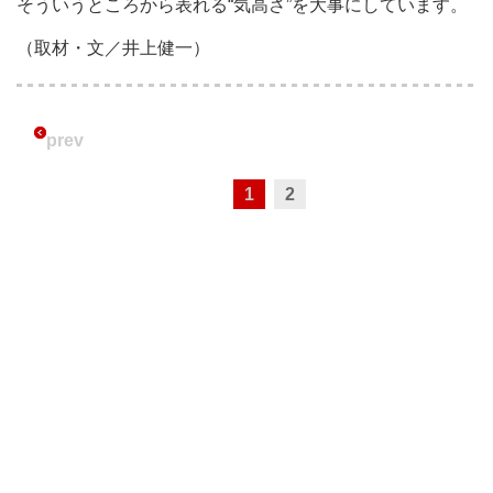
そういうところから表れる“気高さ”を大事にしています。
（取材・文／井上健一）
prev
1
2