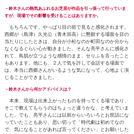
－鈴木さんの熱気あふれるお芝居が作品を引っ張って行っていま
すが、現場でその影響を受けることはありますか。
もちろんです。やっぱり目の前で見ると感化されます。
西郷が（島津）久光公（青木崇高）に懇願する場面を目の
当たりにしたときは、自分が小松なのか町田なのか分から
なくなるぐらい心が動きました。そんな亮平さんに感化さ
れて、鳥肌が立つような感情のまま、せりふを言ったこと
もあります。他にも、２人で気を許して会話する場面で
は、本当に西郷さんがいるような気になって、心地よく演
じることができました。
－鈴木さんから何かアドバイスは？
本来、現場は出来上がったものを持ってくる場であり、
そこで教えてもらうのはちょっと違うかな、と考えていま
した。でも、亮平さんには以前からいろいろとお世話にな
っていたこともあり、思い切って「時代劇は初めてなの
で、気になることがあれば言ってください」とお願いした