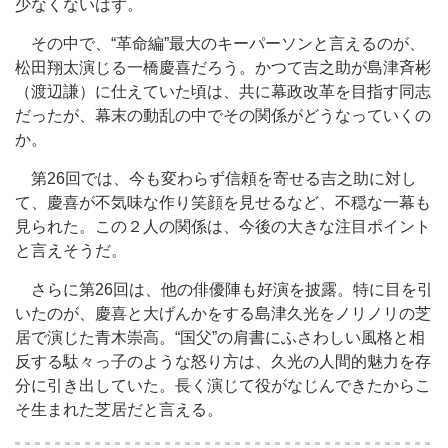
少なくないはず。
その中で、“革命編”最大のキーパーソンと言えるのが、
松田翔太演じる一橋慶喜だろう。かつて吉之助が島津斉彬
（渡辺謙）に仕えていた頃は、共に幕政改革を目指す同志
だったが、幕末の動乱の中でその関係がどうなっていくの
か。
第26回では、今も変わらず信頼を寄せる吉之助に対し
て、慶喜が不気味な作り笑顔を見せるなど、不穏な一幕も
見られた。この２人の関係は、今後の大きな注目ポイント
と言えそうだ。
さらに第26回は、他の俳優陣も好演を披露。特に目を引
いたのが、慶喜と大げんかをする島津久光をノリノリの芝
居で演じた青木崇高。“国父”の肩書にふさわしい風格と相
反する駄々っ子のような怒り方は、久光の人間的魅力を存
分に引き出していた。長く演じて役がなじんできたからこ
そ生まれた芝居だと言える。