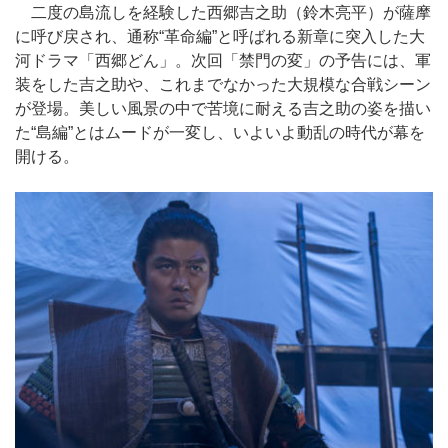
二度の島流しを経験した西郷吉之助（鈴木亮平）が薩摩
に呼び戻され、通称“革命編”と呼ばれる新章に突入した大
河ドラマ「西郷どん」。次回「禁門の変」の予告には、軍
装をした吉之助や、これまでなかった大規模な合戦シーン
が登場。美しい風景の中で苦境に耐える吉之助の姿を描い
た“島編”とはムードが一変し、いよいよ動乱の時代が幕を
開ける。