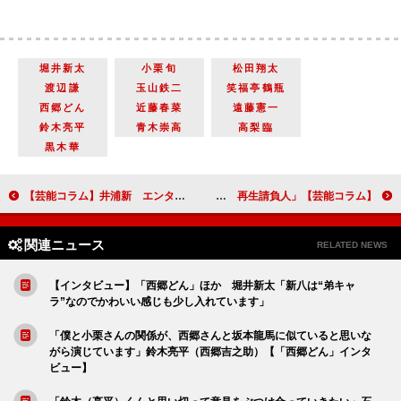
堀井新太
小栗旬
松田翔太
渡辺謙
玉山鉄二
笑福亭鶴瓶
西郷どん
近藤春菜
遠藤憲一
鈴木亮平
青木崇高
高梨臨
黒木華
【芸能コラム】井浦新 エンタメから硬派な作品まで、幅広い活躍で見る者を魅了 「アンナチュラル」から『返還交渉人 いつか、沖縄を取り戻す』へ
【芸能コラム】テレビ東京「ドラマBiz」はエンターテインメントの可能性を広げるか？ 「ラストチャンス 再生請負人」
関連ニュース
RELATED NEWS
【インタビュー】「西郷どん」ほか 堀井新太「新八は“弟キャ
ラ”なのでかわいい感じも少し入れています」
「僕と小栗さんの関係が、西郷さんと坂本龍馬に似ていると思いな
がら演じています」鈴木亮平（西郷吉之助）【「西郷どん」インタ
ビュー】