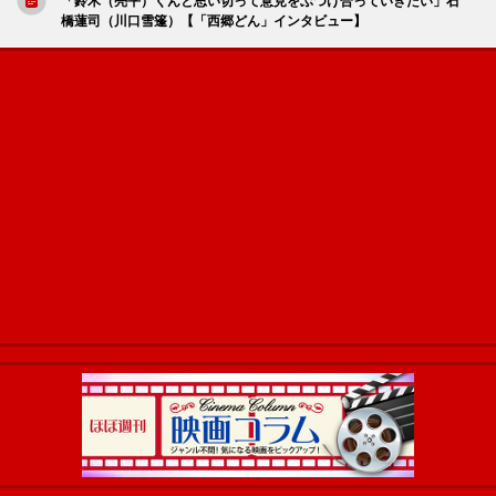
「鈴木（亮平）くんと思い切って意見をぶつけ合っていきたい」石
橋蓮司（川口雪篷）【「西郷どん」インタビュー】