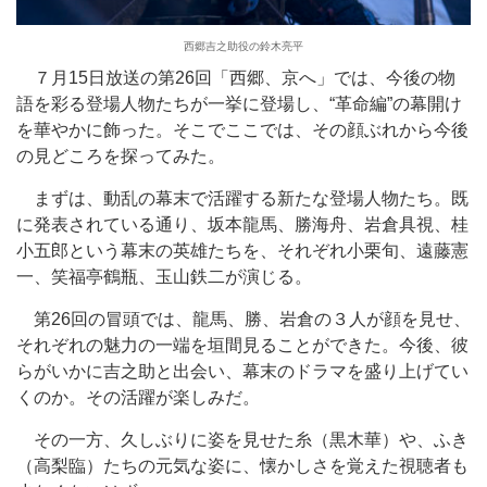
西郷吉之助役の鈴木亮平
７月15日放送の第26回「西郷、京へ」では、今後の物
語を彩る登場人物たちが一挙に登場し、“革命編”の幕開け
を華やかに飾った。そこでここでは、その顔ぶれから今後
の見どころを探ってみた。
まずは、動乱の幕末で活躍する新たな登場人物たち。既
に発表されている通り、坂本龍馬、勝海舟、岩倉具視、桂
小五郎という幕末の英雄たちを、それぞれ小栗旬、遠藤憲
一、笑福亭鶴瓶、玉山鉄二が演じる。
第26回の冒頭では、龍馬、勝、岩倉の３人が顔を見せ、
それぞれの魅力の一端を垣間見ることができた。今後、彼
らがいかに吉之助と出会い、幕末のドラマを盛り上げてい
くのか。その活躍が楽しみだ。
その一方、久しぶりに姿を見せた糸（黒木華）や、ふき
（高梨臨）たちの元気な姿に、懐かしさを覚えた視聴者も