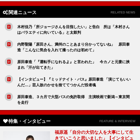
関連ニュース
RELATED NEWS
木村佳乃「所ジョージさんを目指したい」と告白 所は「木村さん
はバラエティに向いている」と太鼓判
内野聖陽「原田さん、満州のことあまり分かってないね」 原田泰
造「こんなに気合を入れて撮ったのは初めて」
原田泰造「『運転手になれるよ』と言われた」 今カノと元妻に挟
まれ「汗が出てきた」
【インタビュー】『ミッドナイト・バス』原田泰造 「演じてもいい
んだ…」芸人故のかせを捨ててつかんだ役者魂
原田泰造、３カ月で大型バスの免許取得 主演映画で新潟～東京間
を走行
特集・インタビュー
FEATURE & INTERVIEW
福原遥「自分の大切な人を大事にして生
きていこうと思いました」【インタビュ