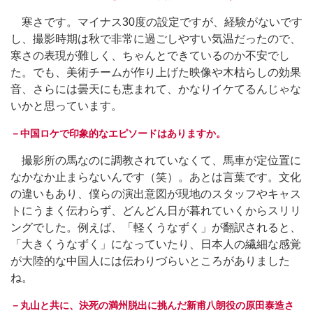
寒さです。マイナス30度の設定ですが、経験がないです
し、撮影時期は秋で非常に過ごしやすい気温だったので、
寒さの表現が難しく、ちゃんとできているのか不安でし
た。でも、美術チームが作り上げた映像や木枯らしの効果
音、さらには曇天にも恵まれて、かなりイケてるんじゃな
いかと思っています。
－中国ロケで印象的なエピソードはありますか。
撮影所の馬なのに調教されていなくて、馬車が定位置に
なかなか止まらないんです（笑）。あとは言葉です。文化
の違いもあり、僕らの演出意図が現地のスタッフやキャス
トにうまく伝わらず、どんどん日が暮れていくからスリリ
ングでした。例えば、「軽くうなずく」が翻訳されると、
「大きくうなずく」になっていたり、日本人の繊細な感覚
が大陸的な中国人には伝わりづらいところがありました
ね。
－丸山と共に、決死の満州脱出に挑んだ新甫八朗役の原田泰造さ