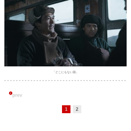
「どこにもない国」
prev
1
2