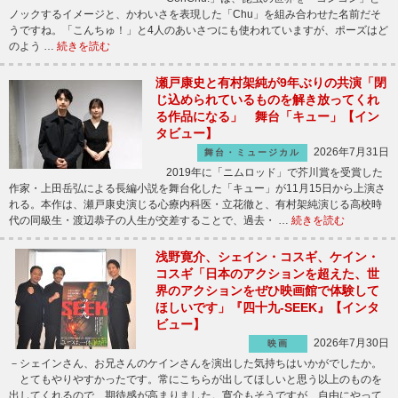
ノックするイメージと、かわいさを表現した「Chu」を組み合わせた名前だそ
うですね。「こんちゅ！」と4人のあいさつにも使われていますが、ポーズはど
のよう …
続きを読む
瀬戸康史と有村架純が9年ぶりの共演「閉
じ込められているものを解き放ってくれ
る作品になる」 舞台「キュー」【イン
タビュー】
2026年7月31日
舞台・ミュージカル
2019年に「ニムロッド」で芥川賞を受賞した
作家・上田岳弘による長編小説を舞台化した「キュー」が11月15日から上演さ
れる。本作は、瀬戸康史演じる心療内科医・立花徹と、有村架純演じる高校時
代の同級生・渡辺恭子の人生が交差することで、過去・ …
続きを読む
浅野寛介、シェイン・コスギ、ケイン・
コスギ「日本のアクションを超えた、世
界のアクションをぜひ映画館で体験して
ほしいです」『四十九-SEEK』【インタ
ビュー】
2026年7月30日
映画
－シェインさん、お兄さんのケインさんを演出した気持ちはいかがでしたか。
とてもやりやすかったです。常にこちらが出してほしいと思う以上のものを
出してくれるので、期待感が高まりました。寛介もそうですが、自由にやって