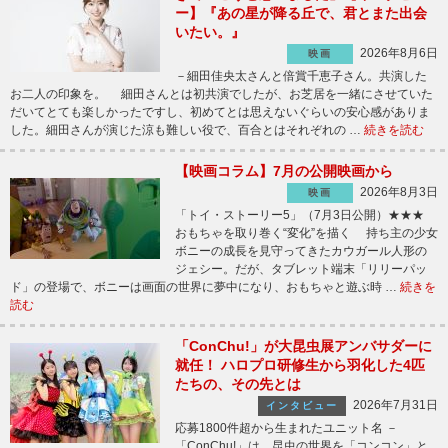
ー】『あの星が降る丘で、君とまた出会
いたい。』
2026年8月6日
映画
－細田佳央太さんと倍賞千恵子さん。共演した
お二人の印象を。 細田さんとは初共演でしたが、お芝居を一緒にさせていた
だいてとても楽しかったですし、初めてとは思えないぐらいの安心感がありま
した。細田さんが演じた涼も難しい役で、百合とはそれぞれの …
続きを読む
【映画コラム】7月の公開映画から
2026年8月3日
映画
「トイ・ストーリー5」（7月3日公開）★★★
おもちゃを取り巻く“変化”を描く 持ち主の少女
ボニーの成長を見守ってきたカウガール人形の
ジェシー。だが、タブレット端末「リリーパッ
ド」の登場で、ボニーは画面の世界に夢中になり、おもちゃと遊ぶ時 …
続きを
読む
「ConChu!」が大昆虫展アンバサダーに
就任！ ハロプロ研修生から羽化した4匹
たちの、その先とは
2026年7月31日
インタビュー
応募1800件超から生まれたユニット名 －
「ConChu!」は、昆虫の世界を「コンコン」と