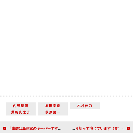
内野聖陽
原田泰造
木村佳乃
満島真之介
萩原健一
「由羅は島津家のキーパーです」小柳ルミ子（由羅）【「西郷どん」インタビュー】
「篤姫役の北川景子さんがとてもかれんなので、張り切って演じています（笑）」南野陽子（幾島）【「西郷どん」インタビュー】