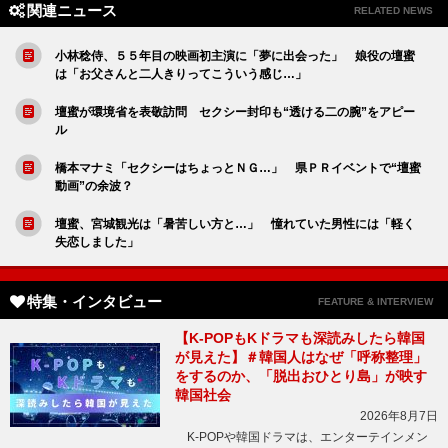
関連ニュース
RELATED NEWS
小林稔侍、５５年目の映画初主演に「夢に出会った」 娘役の壇蜜
は「お父さんと二人きりってこういう感じ…」
壇蜜が環境省を表敬訪問 セクシー封印も“透ける二の腕”をアピー
ル
橋本マナミ「セクシーはちょっとＮＧ…」 県ＰＲイベントで“壇蜜
動画”の余波？
壇蜜、宮城観光は「暑苦しい方と…」 憧れていた男性には「軽く
失恋しました」
特集・インタビュー
FEATURE & INTERVIEW
【K-POPもKドラマも深読みしたら韓国
が見えた】＃韓国人はなぜ「呼称整理」
をするのか、「脱出おひとり島」が映す
韓国社会
2026年8月7日
K-POPや韓国ドラマは、エンターテインメン