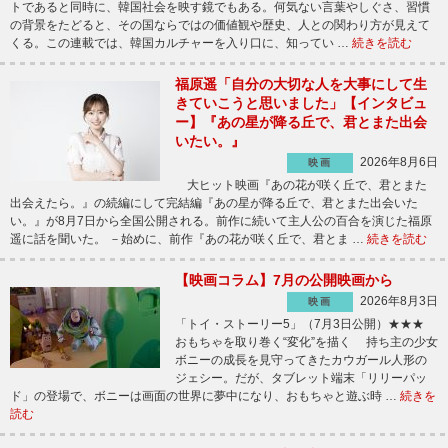
トであると同時に、韓国社会を映す鏡でもある。何気ない言葉やしぐさ、習慣
の背景をたどると、その国ならではの価値観や歴史、人との関わり方が見えて
くる。この連載では、韓国カルチャーを入り口に、知ってい …
続きを読む
福原遥「自分の大切な人を大事にして生
きていこうと思いました」【インタビュ
ー】『あの星が降る丘で、君とまた出会
いたい。』
2026年8月6日
映画
大ヒット映画『あの花が咲く丘で、君とまた
出会えたら。』の続編にして完結編『あの星が降る丘で、君とまた出会いた
い。』が8月7日から全国公開される。前作に続いて主人公の百合を演じた福原
遥に話を聞いた。 －始めに、前作『あの花が咲く丘で、君とま …
続きを読む
【映画コラム】7月の公開映画から
2026年8月3日
映画
「トイ・ストーリー5」（7月3日公開）★★★
おもちゃを取り巻く“変化”を描く 持ち主の少女
ボニーの成長を見守ってきたカウガール人形の
ジェシー。だが、タブレット端末「リリーパッ
ド」の登場で、ボニーは画面の世界に夢中になり、おもちゃと遊ぶ時 …
続きを
読む