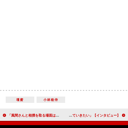
壇蜜
小林稔侍
「風間さんと相撲を取る場面は、子どもに返ったようで楽しかったです」平田満（大久保次右衛門）【「西郷どん」インタビュー】
【インタビュー】パラリンピックドキュメンタリーシリーズ「ＷＨＯ Ｉ ＡＭ」ナビゲーター・西島秀俊「未来を信じる生き方、明るさを、自分も家族に伝えていきたい」