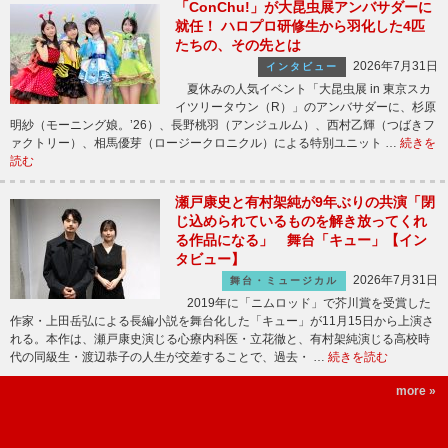
「ConChu!」が大昆虫展アンバサダーに
就任！ ハロプロ研修生から羽化した4匹
たちの、その先とは
2026年7月31日
インタビュー
夏休みの人気イベント「大昆虫展 in 東京スカ
イツリータウン（R）」のアンバサダーに、杉原
明紗（モーニング娘。’26）、長野桃羽（アンジュルム）、西村乙輝（つばきフ
ァクトリー）、相馬優芽（ロージークロニクル）による特別ユニット …
続きを
読む
瀬戸康史と有村架純が9年ぶりの共演「閉
じ込められているものを解き放ってくれ
る作品になる」 舞台「キュー」【イン
タビュー】
2026年7月31日
舞台・ミュージカル
2019年に「ニムロッド」で芥川賞を受賞した
作家・上田岳弘による長編小説を舞台化した「キュー」が11月15日から上演さ
れる。本作は、瀬戸康史演じる心療内科医・立花徹と、有村架純演じる高校時
代の同級生・渡辺恭子の人生が交差することで、過去・ …
続きを読む
more »