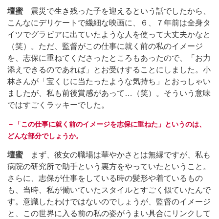
壇蜜
震災で生き残った子を迎えるという話でしたから、
こんなにデリケートで繊細な映画に、６、７年前は全身タ
イツでグラビアに出ていたような人を使って大丈夫かなと
（笑）。ただ、監督がこの仕事に就く前の私のイメージ
を、志保に重ねてくださったところもあったので、「お力
添えできるのであれば」とお受けすることにしました。小
林さんが「宝くじに当たったような気持ち」とおっしゃい
ましたが、私も前後賞感があって…（笑）。そういう意味
ではすごくラッキーでした。
－「この仕事に就く前のイメージを志保に重ねた」というのは、
どんな部分でしょうか。
壇蜜
まず、彼女の職場は華やかさとは無縁ですが、私も
病院の研究所で助手という裏方をやっていたということ。
さらに、志保が仕事をしている時の髪形や着ているもの
も、当時、私が働いていたスタイルとすごく似ていたんで
す。意識したわけではないのでしょうが、監督のイメージ
と、この世界に入る前の私の姿がうまい具合にリンクして