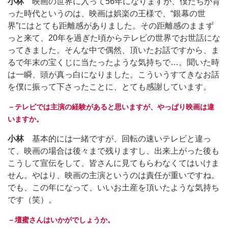
小林
映画の世界に入って56年になりますが、僕たちが育
った時代というのは、映画は娯楽の王様で、“銀幕の世
界”にはとても距離感がありました。その距離感のままず
っと来て、20年を過ぎた頃からテレビの世界でお世話にな
ってきました。そんな中で偶然、頂いたお話ですから、ま
るで年末の宝くじに当たったような気持ちで…。聞いた時
は一瞬、頭が真っ白になりました。こういうすてきなお話
を僕に振って下さったことに、とても感謝しています。
－テレビでは主演の経験があると思いますが、やっぱり映画は違
いますか。
小林
基本的には一緒ですが、回転の速いテレビと違っ
て、映画の場合は後々まで残りますし、出来上がった後も
こうして宣伝をして、皆さんに見てもらわなくてはいけま
せん。やはり、映画の主演というのは責任が重いですね。
でも、この年になって、いいお土産を頂いたような気持ち
です（笑）。
－壇蜜さんはいかがでしょうか。