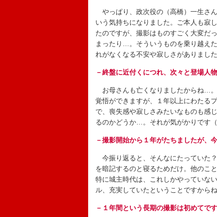
やっぱり、政次役の（高橋）一生さん
いう気持ちになりました。ご本人も寂
たのですが、撮影はものすごく大変だ
まったり…。そういうものを乗り越え
れがなくなる不安や寂しさがありまし
－終盤に近付くにつれ、次々と登場人
お母さんも亡くなりましたからね…。
覚悟ができますが、１年以上にわたる
で、喪失感や寂しさみたいなものも感
るのかどうか…。それが気がかりです
－撮影開始から１年がたちましたが、
今振り返ると、そんなにたっていた？
を暗記するのと寝るためだけ。他のこ
特に城主時代は、これしかやっていな
ル、充実していたということですから
－１年間という長期の撮影は初めてで