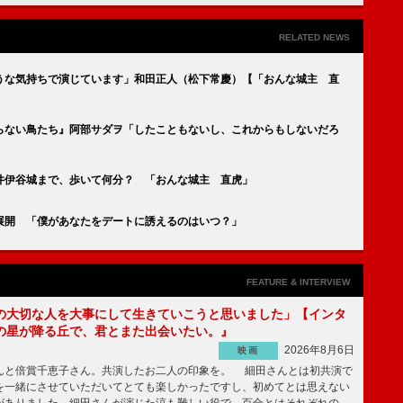
RELATED NEWS
うな気持ちで演じています」和田正人（松下常慶）【「おんな城主 直
らない鳥たち』阿部サダヲ「したこともないし、これからもしないだろ
井伊谷城まで、歩いて何分？ 「おんな城主 直虎」
展開 「僕があなたをデートに誘えるのはいつ？」
FEATURE & INTERVIEW
の大切な人を大事にして生きていこうと思いました」【インタ
の星が降る丘で、君とまた出会いたい。』
2026年8月6日
映画
んと倍賞千恵子さん。共演したお二人の印象を。 細田さんとは初共演で
を一緒にさせていただいてとても楽しかったですし、初めてとは思えない