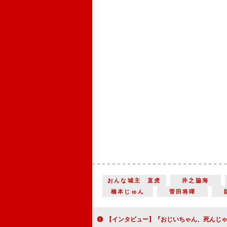
おんな城主 直虎
井之脇海
橋本じゅん
菅田将暉
【インタビュー】『おじいちゃん、死んじゃったって。』岸井ゆきの「森ガキ組でなければ、こんなに