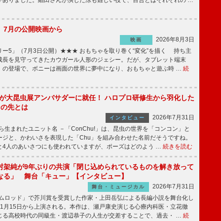
がありました。細田さんが演じた涼も難しい役で、百合とはそれぞれの …
】7月の公開映画から
2026年8月3日
映画
ー5」（7月3日公開）★★★ おもちゃを取り巻く“変化”を描く 持ち主
成長を見守ってきたカウガール人形のジェシー。だが、タブレット端末
」の登場で、ボニーは画面の世界に夢中になり、おもちゃと遊ぶ時 …
続
!」が大昆虫展アンバサダーに就任！ ハロプロ研修生から羽化した
その先とは
2026年7月31日
インタビュー
から生まれたユニット名 －「ConChu!」は、昆虫の世界を「コンコン」と
ージと、かわいさを表現した「Chu」を組み合わせた名前だそうですね。
と4人のあいさつにも使われていますが、ポーズはどのよう …
続きを読む
村架純が9年ぶりの共演「閉じ込められているものを解き放って
なる」 舞台「キュー」【インタビュー】
2026年7月31日
舞台・ミュージカル
ニムロッド」で芥川賞を受賞した作家・上田岳弘による長編小説を舞台化し
11月15日から上演される。本作は、瀬戸康史演じる心療内科医・立花徹
じる高校時代の同級生・渡辺恭子の人生が交差することで、過去・ …
続