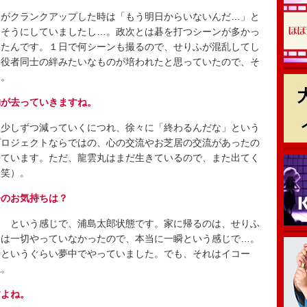
がクランクアップした時は「もう明日からいないんだ…」と
しそうにしていましたし…。政次とは碁を打つシーンが多かっ
ったんです。１日で何シーンも撮るので、せりふが混乱してし
た役者同士の絆みたいなものが培われたと思っていたので、そ
た。
物が去っていきますね。
少しずつ減っていくにつれ、徐々に「終わるんだな」という
プロジェクトならではの、心の交流やお芝居の交流があったの
じています。ただ、龍雲丸はまだ生きているので、また出てく
（笑）。
今のお気持ちは？
 という感じで、浦島太郎状態です。家に帰るのは、せりふ
とは一切やっていなかったので、本当に一瞬という感じで…。
いというぐらい夢中でやっていました。でも、それはイコー
ね。
すよね。