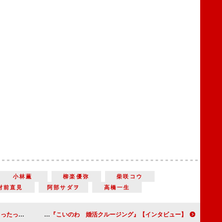
小林薫
柳楽優弥
柴咲コウ
財前直見
阿部サダヲ
高橋一生
変われなかった」
【インタビュー】『こいのわ 婚活クルージング』風間杜夫「喜劇ほど真剣に演じなければと思っています」