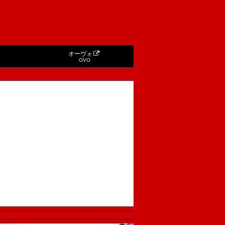
オーヴォ
OVO