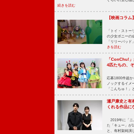
ぐらいの安心感
続きを読む
【映画コラム
「トイ・ストーリ
の少女ボニーの
「リリーパッド
きを読む
「ConChu
4匹たちの、
応募1800件超
ノックするイメ
「こんちゅ！」
瀬戸康史と有
くれる作品に
2019年に「
た「キュー」が
と、有村架純演