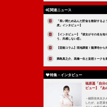
関連ニュース
「長い間ため込んだ貯金を散財するよ
虎」インタビュー】
【インタビュー】『彼女がその名を知
う、共感しない恋」
【芸能コラム】現地調査！龍潭寺から
満島真之介、高橋一生と妄想トークを
特集・インタビュー
福原遥「自分
ビュー】『あ
－細田佳央太さ
したが、お芝居