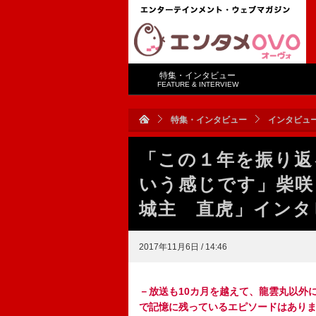
特集・インタビュー
FEATURE & INTERVIEW
特集・インタビュー
インタビュ
「この１年を振り返
いう感じです」柴咲
城主 直虎」インタ
2017年11月6日 / 14:46
－放送も10カ月を越えて、龍雲丸以外
で記憶に残っているエピソードはあり