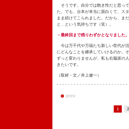
そうです。自分では飽き性だと思って
た。でも、台本が本当に面白くて、ス
まま続けてこられました。だから、ま
と…という気持ちです（笑）。
－最終回まで残りわずかとなりました
今は万千代や万福たち新しい世代が活
にどんなことを継承していけるのか。
ずっと変わりませんが、私も右脳派の
きたいです。
（取材・文／井上健一）
prev
1