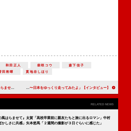
和田正人
柴咲コウ
森下佳子
菅田将暉
貫地谷しほり
撮影が３日ぐらいに感じた」
【インタビュー】「日本をゆっくり走ってみたよ〜」濱田岳「役者人生でこんな体験はもう二度とない」バイクでの日本一周に感無量！
RELATED NEWS
の風はらませて』太賀「高校卒業前に親友たちと旅に出るロマン」中村
ばかしさに共感」矢本悠馬「２週間の撮影が３日ぐらいに感じた」