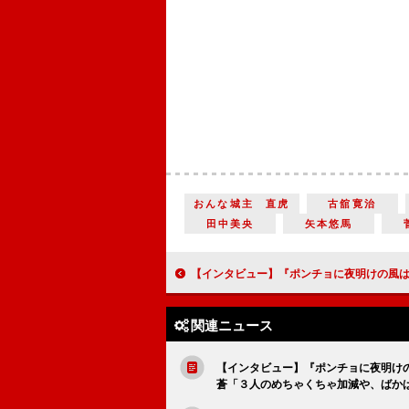
おんな城主 直虎
古舘寛治
田中美央
矢本悠馬
【インタビュー】『ポンチョに夜明けの風はらませて』太賀「高校卒業前に親友たちと旅に出るロマン」中村蒼「３人のめちゃくちゃ加減や、ばかばかしさに共感」矢本悠馬「２週間の
関連ニュース
【インタビュー】『ポンチョに夜明け
蒼「３人のめちゃくちゃ加減や、ばか