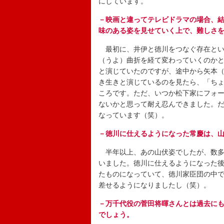
にしています。
－映画と違ってテレビドラマの場合、
味のある姿を見せていく上で、難しさ
最初に、井伊と徳川をつなぐ存在とい
（うよ）曲折を経て変わっていくのか
と演じていたのですが、途中から矢本
き生きと演じているのを見たら、「ち
ころです。ただ、いつか松下家にフォ
ないかと思って耐え忍んできました。
なっています（笑）。
－徳川に仕えるようになった常慶は、
半年以上、あの山伏姿でしたが、数多
いました。徳川に仕えるようになった
たものになっていて、徳川家臣団の中
差せるようになりましたし（笑）。
－万千代役の菅田将暉さんとは過去に
でしょう。