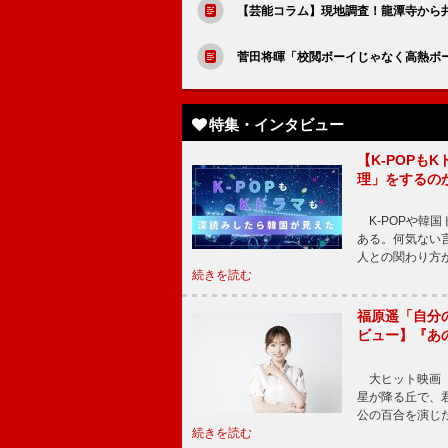
【芸能コラム】現地調査！龍潭寺から
菅田将暉「校閲ボーイじゃなく高熱ボ
特集・インタビュー
【K-POP
理」をするの
K-POPや韓
ある。何気ない
人との関わり方
続きを読む
福原遥「自分
ビュー】『あ
大ヒット映画『
星が降る丘で、
公の百合を演じ
続きを読む