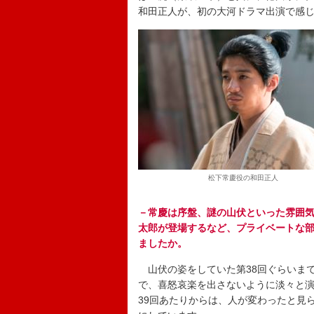
和田正人が、初の大河ドラマ出演で感
松下常慶役の和田正人
－常慶は序盤、謎の山伏といった雰囲
太郎が登場するなど、プライベートな
ましたか。
山伏の姿をしていた第38回ぐらいま
で、喜怒哀楽を出さないように淡々と
39回あたりからは、人が変わったと見