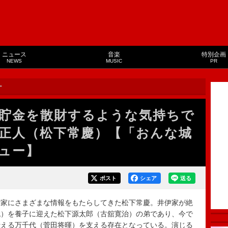
ニュース
音楽
特別企画
NEWS
MUSIC
PR
ー
貯金を散財するような気持ちで
正人（松下常慶）【「おんな城
ュー】
ポスト
シェア
送る
家にさまざまな情報をもたらしてきた松下常慶。井伊家が絶
代）を養子に迎えた松下源太郎（古舘寛治）の弟であり、今で
仕える万千代（菅田将暉）を支える存在となっている。演じる