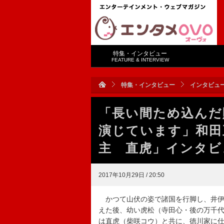
特集・インタビュー
FEATURE & INTERVIEW
特集・インタビュー
インタビュ
「長い間ため込んだ
演じています」和田
主 直虎」インタビ
2017年10月29日 / 20:50
かつて山伏の姿で諸国を行脚し、井伊
えた後、幼い虎松（寺田心・後の万千
は直虎（柴咲コウ）と共に、徳川家に