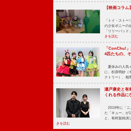
【映画コラム
「トイ・ストーリ
の少女ボニーの
「リリーパッド
きを読む
「ConChu
4匹たちの、
夏休みの人気イ
に、杉原明紗（
クトリー）、相
瀬戸康史と有
くれる作品に
2019年に「
た「キュー」が
と、有村架純演
きを読む