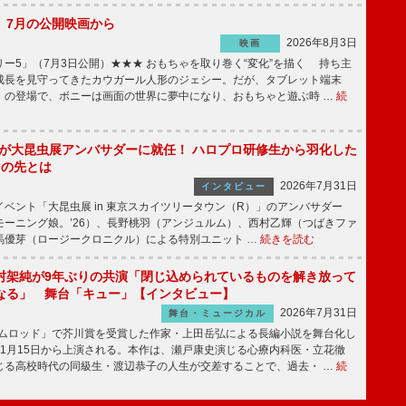
】7月の公開映画から
2026年8月3日
映画
ー5」（7月3日公開）★★★ おもちゃを取り巻く“変化”を描く 持ち主
成長を見守ってきたカウガール人形のジェシー。だが、タブレット端末
」の登場で、ボニーは画面の世界に夢中になり、おもちゃと遊ぶ時 …
続
!」が大昆虫展アンバサダーに就任！ ハロプロ研修生から羽化した
その先とは
2026年7月31日
インタビュー
ベント「大昆虫展 in 東京スカイツリータウン（R）」のアンバサダー
モーニング娘。’26）、長野桃羽（アンジュルム）、西村乙輝（つばきファ
馬優芽（ロージークロニクル）による特別ユニット …
続きを読む
村架純が9年ぶりの共演「閉じ込められているものを解き放って
なる」 舞台「キュー」【インタビュー】
2026年7月31日
舞台・ミュージカル
ニムロッド」で芥川賞を受賞した作家・上田岳弘による長編小説を舞台化し
11月15日から上演される。本作は、瀬戸康史演じる心療内科医・立花徹
じる高校時代の同級生・渡辺恭子の人生が交差することで、過去・ …
続