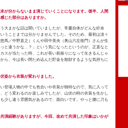
結末が分からないまま演じていくことになります。後半、人間
を感じた部分はありますか。
う大まかな話は聞いていましたが、常慶自体がどんな紆余
ということまでは分かりませんでした。そのため、最初は淡々
（悠馬／中野直之）くんや田中美央（奥山六左衛門）さんが生
ょっと違うかな…？」という気になったというのが、正直なと
ーカスが当たった時、これが長い前振りになって生きるんじゃ
だから、今は長い間ため込んだ貯金を散財するような気持ちに
山伏姿から衣装が変わりました。
い登場人物の中でも色合いや衣装が独特なので、気に入って
後、どう変わるのか楽しみでしたが、山伏の時の衣装を生かし
でも少し違う雰囲気があるので、面白いです。やっと腰に刀も
も共演経験がありますが、今回、改めて共演した印象はいかが