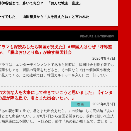
井伊谷城まで、歩いて何分？ 「おんな城主 直虎」
ーイでした」 山田裕貴から「人を超えたね」と言われた
FEATURE & INTERVIEW
もKドラマも深読みしたら韓国が見えた】＃韓国人はなぜ「呼称整
か、「脱出おひとり島」が映す韓国社会
2026年8月7日
国ドラマは、エンターテインメントであると同時に、韓国社会を映す鏡でも
言葉やしぐさ、習慣の背景をたどると、その国ならではの価値観や歴史、
が見えてくる。この連載では、韓国カルチャーを入り口に、知ってい …
の大切な人を大事にして生きていこうと思いました」【インタ
の星が降る丘で、君とまた出会いたい。』
2026年8月6日
映画
あの花が咲く丘で、君とまた出会えたら。』の続編にして完結編『あの
君とまた出会いたい。』が8月7日から全国公開される。前作に続いて主人
た福原遥に話を聞いた。 －始めに、前作『あの花が咲く丘で、君とま …