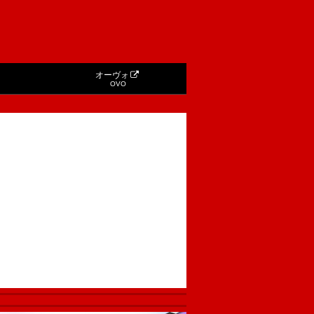
オーヴォ
OVO