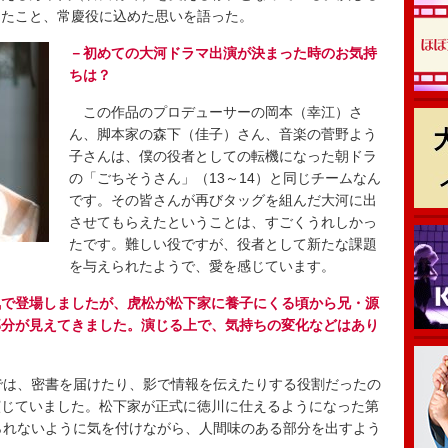
じたこと、常慶役に込めた思いを語った。
－初めての大河ドラマ出演が決まった時のお気持
ちは？
この作品のプロデューサーの岡本（幸江）さ
ん、脚本家の森下（佳子）さん、音楽の菅野よう
子さんは、僕の役者としての転機になった朝ドラ
の「ごちそうさん」（13～14）と同じチームなん
です。その皆さんが再びタッグを組んだ大河に出
させてもらえたということは、すごくうれしかっ
たです。難しい役ですが、役者として新たな課題
を与えられたようで、愛を感じています。
気で登場しましたが、虎松が松下家に養子にくる頃から兄・源
部分が見えてきました。演じる上で、気持ちの変化などはあり
では、密書を届けたり、影で情報を伝えたりする役割だったの
演じていました。松下家が正式に徳川に仕えるようになった第
られないように気を付けながら、人間味のある部分を出すよう