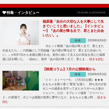
特集・インタビュー
FEATURE & INTERVIEW
福原遥「自分の大切な人を大事にして生
きていこうと思いました」【インタビュ
ー】『あの星が降る丘で、君とまた出会
いたい。』
2026年8月6日
映画
大ヒット映画『あの花が咲く丘で、君とまた
出会えたら。』の続編にして完結編『あの星が降る丘で、君とまた出会いた
い。』が8月7日から全国公開される。前作に続いて主人公の百合を演じた福原
遥に話を聞いた。 －始めに、前作『あの花が咲く丘で、君とま …
続きを読む
【映画コラム】7月の公開映画から
2026年8月3日
映画
「トイ・ストーリー5」（7月3日公開）★★★
おもちゃを取り巻く“変化”を描く 持ち主の少女
ボニーの成長を見守ってきたカウガール人形の
ジェシー。だが、タブレット端末「リリーパッ
ド」の登場で、ボニーは画面の世界に夢中になり、おもちゃと遊ぶ時 …
続きを
読む