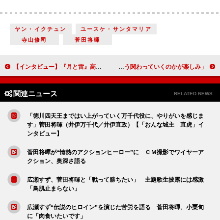
ヤン・イクチュン
ユースケ・サンタマリア
寺山修司
菅田将暉
【インタビュー】『月と雷』高良健吾 ヘビーな役は「キツくて嫌だった…」デビューから２０代前半の苦悩を告白
「万千代が直政になる過程に、直虎がどう関わっていくのかが楽しみ」柴咲コウ（井伊直虎）【「おんな城主 直虎」インタビュー】
関連ニュース
RELATED NEWS
「徳川四天王まではい上がっていく万千代役に、やりがいを感じま
す」菅田将暉（井伊万千代／井伊直政）【「おんな城主 直虎」イ
ンタビュー】
菅田将暉が“情熱のアクションヒーロー”に ＣＭ撮影でワイヤーア
クション、奥深さ語る
広瀬すず、菅田将暉と「戦って勝ちたい」 主題歌生披露には感激
「鳥肌止まらない」
広瀬すず“伝説のヒロイン”を演じた苦労を語る 菅田将暉、小栗旬
に「肉食いたいです」