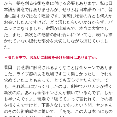
から、髪を刈る技術を身に付ける必要もあります。私は日
本語が得意ではありませんが、せりふは日本語の上に、普
通に話すのではなく吃音です。実際に吃音の方とも何人か
お会いしたんですけど、どう演じたらいいか分からず、パ
ニックになりました。宿題が山積みで、本当に大変でし
た。また、新次との感情の触れ合いについても、表には描
かれていない隠れた部分を大切にしながら演じていまし
た。
－演じる中で、お互いに刺激を受けた部分はありますか。
菅田
お芝居に触発されるようなことは全シーンでありま
した。ライブ感のある現場ですごく楽しかったし、それを
求めていたこともあって、とても安心できたんです。で
も、それ以上にびっくりしたのは、劇中でバリカンが描く
新次の絵。あれは全部ヤンさんが描いているんです。しか
も早いんですよ。現場で「寝てて」って言われて、その姿
を描くんですけど、下書きなしであっという間。ヤンさん
のその芸術的感性に驚いて、「ああ、この人は本当にもの