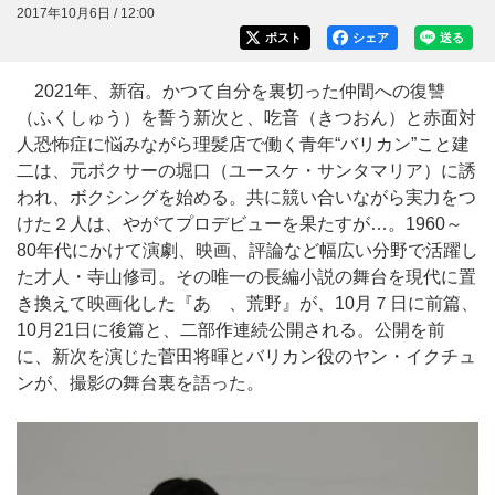
2017年10月6日 / 12:00
ポスト
シェア
送る
2021年、新宿。かつて自分を裏切った仲間への復讐
（ふくしゅう）を誓う新次と、吃音（きつおん）と赤面対
人恐怖症に悩みながら理髪店で働く青年“バリカン”こと建
二は、元ボクサーの堀口（ユースケ・サンタマリア）に誘
われ、ボクシングを始める。共に競い合いながら実力をつ
けた２人は、やがてプロデビューを果たすが…。1960～
80年代にかけて演劇、映画、評論など幅広い分野で活躍し
た才人・寺山修司。その唯一の長編小説の舞台を現代に置
き換えて映画化した『あゝ、荒野』が、10月７日に前篇、
10月21日に後篇と、二部作連続公開される。公開を前
に、新次を演じた菅田将暉とバリカン役のヤン・イクチュ
ンが、撮影の舞台裏を語った。