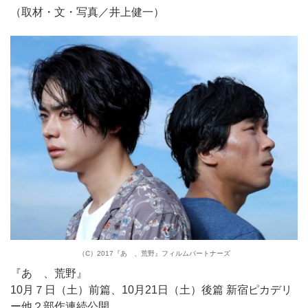
（取材・文・写真／井上健一）
（C）2017『あゝ、荒野』フィルムパートナーズ
『あゝ、荒野』
10月７日（土）前篇、10月21日（土）後篇 新宿ピカデリ
ー他２部作連続公開