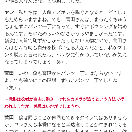
を作る人なんだな」と感動しました。
ヤン
私たちは、人前でズボンを脱ぐとなると、どうして
もためらいますよね。でも、菅田さんは、まったくちゅう
ちょせずにパンツ一丁になって、すぐにボクシングを始め
るんです。そのためらいのなさがうらやましかったです。
新次は人前で恥ずかしがったりしない人物なので、菅田さ
んはどんな時も自分を投げ出せる人なんだなと。私がズボ
ンを脱げと言われたら、パンツに何かついていないか気に
なってしまうでしょう（笑）。
菅田
いや、僕も普段からパンツ一丁にはならないです
よ。でも確かにこの現場、ずっとパンツ一丁でしたね
（笑）。
－撮影は役者が自由に動き、それをカメラが追うという方法で行
われましたが、感想はいかがでしょうか。
菅田
僕は同じことが何回もできるタイプではありません
が、ヤンさんも本番になると全然違うことが生まれてくる
んです。しかも、その度に笑いも起きる。でもそれは、僕