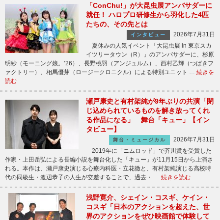
「ConChu!」が大昆虫展アンバサダーに
就任！ ハロプロ研修生から羽化した4匹
たちの、その先とは
2026年7月31日
インタビュー
夏休みの人気イベント「大昆虫展 in 東京スカ
イツリータウン（R）」のアンバサダーに、杉原
明紗（モーニング娘。’26）、長野桃羽（アンジュルム）、西村乙輝（つばきフ
ァクトリー）、相馬優芽（ロージークロニクル）による特別ユニット …
続きを
読む
瀬戸康史と有村架純が9年ぶりの共演「閉
じ込められているものを解き放ってくれ
る作品になる」 舞台「キュー」【イン
タビュー】
2026年7月31日
舞台・ミュージカル
2019年に「ニムロッド」で芥川賞を受賞した
作家・上田岳弘による長編小説を舞台化した「キュー」が11月15日から上演さ
れる。本作は、瀬戸康史演じる心療内科医・立花徹と、有村架純演じる高校時
代の同級生・渡辺恭子の人生が交差することで、過去・ …
続きを読む
浅野寛介、シェイン・コスギ、ケイン・
コスギ「日本のアクションを超えた、世
界のアクションをぜひ映画館で体験して