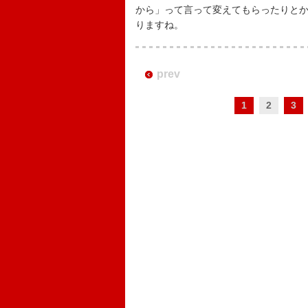
から」って言って変えてもらったりと
りますね。
prev
1
2
3