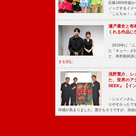
応募1800件超
ノックするイメ
「こんちゅ！」
瀬戸康史と有
くれる作品に
2019年に「
た「キュー」が
と、有村架純演
きを読む
浅野寛介、シ
た、世界のア
SEEK』【イ
－シェインさん
りやすかったで
待感が高まりました。寛介もそうですが、自由