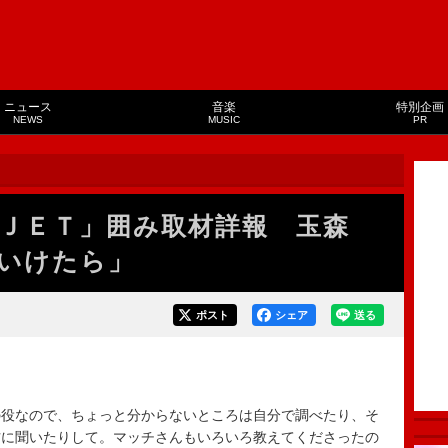
ニュース
音楽
特別企画
NEWS
MUSIC
PR
ＪＥＴ」囲み取材詳報 玉森
いけたら」
ポスト
シェア
送る
役なので、ちょっと分からないところは自分で調べたり、そ
方に聞いたりして。マッチさんもいろいろ教えてくださったの