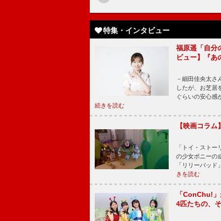
特集・インタビュー
福原遥「自分
ビュー】『あ
－細田佳央太さ
したが、お芝居
ぐらいの安心感
続きを読む
【映画コラム
「トイ・ストーリ
の少女ボニーの
「リリーパッド
きを読む
「ConChu
4匹たちの、