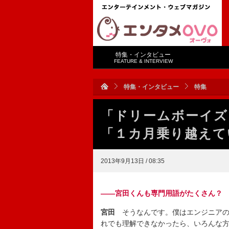
特集・インタビュー
FEATURE & INTERVIEW
特集・インタビュー
特集
「ドリームボーイズ
「１カ月乗り越えて
2013年9月13日 / 08:35
――宮田くんも専門用語がたくさん？
宮田
そうなんです。僕はエンジニアの
れでも理解できなかったら、いろんな