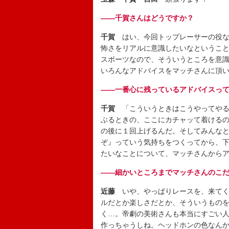
――千賀さんはどうですか？
千賀
はい、今回トップレーサーの役な
怖さをリアルに意識したいなというこ
スポーツなので、そういうところを意
いろんなアドバイスをマッチさんに頂
――一番心に残っているアドバイスっ
千賀
「こういうときはこうやってやる
ぶるときの、ここにカチャッて着ける
の後に１回上げるんだ。そしてみんな
ぞ』っていう気持ちをつくってから、
たいなことについて、マッチさんから
――細かいところまでマッチさんのこ
近藤
いや、やっぱりレースを、来てく
ルだとか楽しさだとか、そういうもの
く…。帝劇の美術さんも本当にすごい
作っちゃうしね。ヘッドホンの色なん