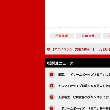
千賀健永
宮田俊哉
【アニメコラム 先週の神回！】 「たまゆら～もあぐれっしぶ～」＃９「心に灯す竹あ
関連ニュース
玉森、「ドリームボーイズＪＥＴ」に
キスマイがライブ動員１００万人を突
玉森裕太、歌舞伎界のプリンス役にま
「ドリームボーイズ ＪＥＴ」制作発