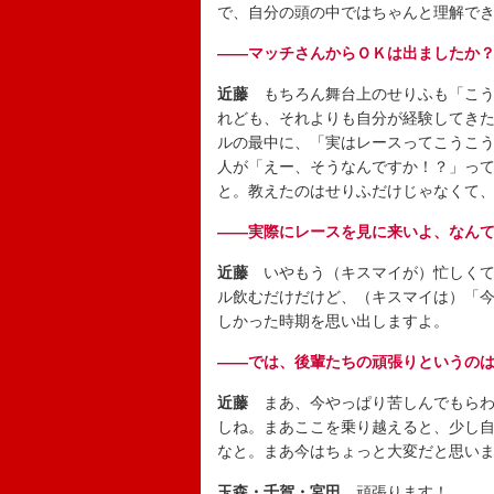
で、自分の頭の中ではちゃんと理解で
――マッチさんからＯＫは出ましたか
近藤
もちろん舞台上のせりふも「こう
れども、それよりも自分が経験してき
ルの最中に、「実はレースってこうこ
人が「えー、そうなんですか！？」っ
と。教えたのはせりふだけじゃなくて
――実際にレースを見に来いよ、なん
近藤
いやもう（キスマイが）忙しくて
ル飲むだけだけど、（キスマイは）「
しかった時期を思い出しますよ。
――では、後輩たちの頑張りというの
近藤
まあ、今やっぱり苦しんでもらわ
しね。まあここを乗り越えると、少し
なと。まあ今はちょっと大変だと思い
玉森
・千賀
・宮田
頑張ります！