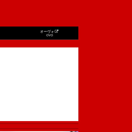
オーヴォ
OVO