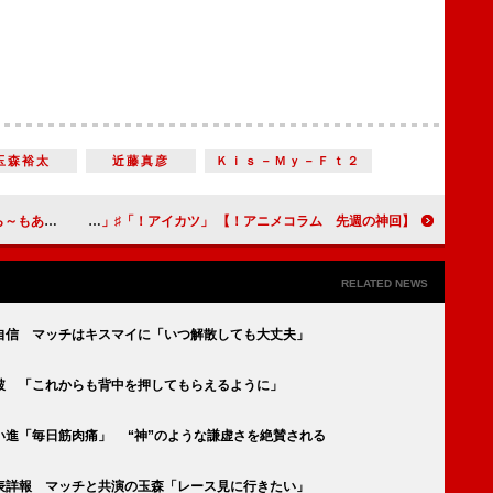
玉森裕太
近藤真彦
Ｋｉｓ－Ｍｙ－Ｆｔ２
かり、なので」
【アニメコラム 先週の神回！】 「アイカツ！」♯48「Wake up my music♪」
RELATED NEWS
自信 マッチはキスマイに「いつ解散しても大丈夫」
破 「これからも背中を押してもらえるように」
い進「毎日筋肉痛」 “神”のような謙虚さを絶賛される
表詳報 マッチと共演の玉森「レース見に行きたい」