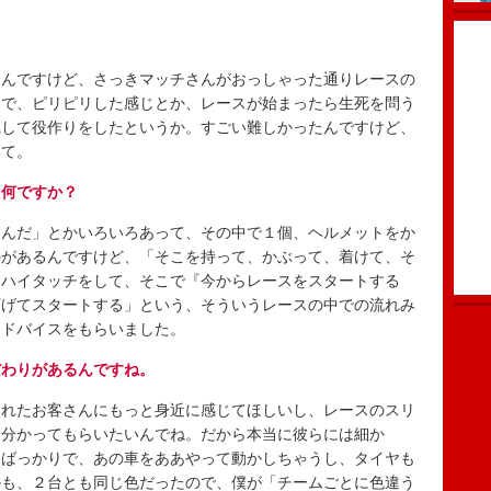
んですけど、さっきマッチさんがおっしゃった通りレースの
とで、ピリピリした感じとか、レースが始まったら生死を問う
識して役作りをしたというか。すごい難しかったんですけど、
いて。
て何ですか？
んだ」とかいろいろあって、その中で１個、ヘルメットをか
のがあるんですけど、「そこを持って、かぶって、着けて、そ
とハイタッチをして、そこで『今からレースをスタートする
下げてスタートする」という、そういうレースの中での流れみ
アドバイスをもらいました。
だわりがあるんですね。
れたお客さんにもっと身近に感じてほしいし、レースのスリ
を分かってもらいたいんでね。だから本当に彼らには細か
人ばっかりで、あの車をああやって動かしちゃうし、タイヤも
かも、２台とも同じ色だったので、僕が「チームごとに色違う