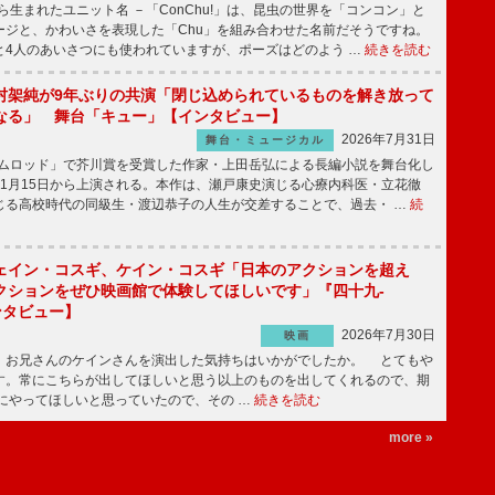
から生まれたユニット名 －「ConChu!」は、昆虫の世界を「コンコン」と
ージと、かわいさを表現した「Chu」を組み合わせた名前だそうですね。
と4人のあいさつにも使われていますが、ポーズはどのよう …
続きを読む
村架純が9年ぶりの共演「閉じ込められているものを解き放って
なる」 舞台「キュー」【インタビュー】
2026年7月31日
舞台・ミュージカル
ニムロッド」で芥川賞を受賞した作家・上田岳弘による長編小説を舞台化し
11月15日から上演される。本作は、瀬戸康史演じる心療内科医・立花徹
じる高校時代の同級生・渡辺恭子の人生が交差することで、過去・ …
続
ェイン・コスギ、ケイン・コスギ「日本のアクションを超え
クションをぜひ映画館で体験してほしいです」『四十九-
ンタビュー】
2026年7月30日
映画
、お兄さんのケインさんを演出した気持ちはいかがでしたか。 とてもや
す。常にこちらが出してほしいと思う以上のものを出してくれるので、期
にやってほしいと思っていたので、その …
続きを読む
more »