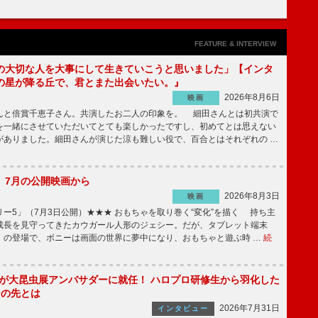
FEATURE & INTERVIEW
の大切な人を大事にして生きていこうと思いました」【インタ
の星が降る丘で、君とまた出会いたい。』
2026年8月6日
映画
んと倍賞千恵子さん。共演したお二人の印象を。 細田さんとは初共演で
を一緒にさせていただいてとても楽しかったですし、初めてとは思えない
がありました。細田さんが演じた涼も難しい役で、百合とはそれぞれの …
】7月の公開映画から
2026年8月3日
映画
ー5」（7月3日公開）★★★ おもちゃを取り巻く“変化”を描く 持ち主
成長を見守ってきたカウガール人形のジェシー。だが、タブレット端末
」の登場で、ボニーは画面の世界に夢中になり、おもちゃと遊ぶ時 …
続
!」が大昆虫展アンバサダーに就任！ ハロプロ研修生から羽化した
その先とは
2026年7月31日
インタビュー