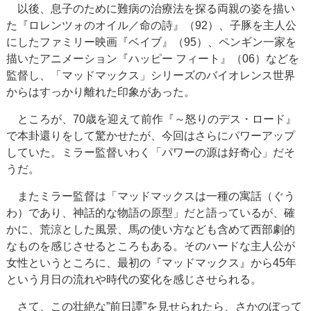
以後、息子のために難病の治療法を探る両親の姿を描い
た『ロレンツォのオイル／命の詩』（92）、子豚を主人公
にしたファミリー映画『ベイブ』（95）、ペンギン一家を
描いたアニメーション『ハッピー フィート』（06）などを
監督し、「マッドマックス」シリーズのバイオレンス世界
からはすっかり離れた印象があった。
ところが、70歳を迎えて前作『～怒りのデス・ロード』
で本卦還りをして驚かせたが、今回はさらにパワーアップ
していた。ミラー監督いわく「パワーの源は好奇心」だそ
うだ。
またミラー監督は「マッドマックスは一種の寓話（ぐう
わ）であり、神話的な物語の原型」だと語っているが、確
かに、荒涼とした風景、馬の使い方なども含めて西部劇的
なものを感じさせるところもある。そのハードな主人公が
女性というところに、最初の『マッドマックス』から45年
という月日の流れや時代の変化を感じさせられる。
さて、この壮絶な”前日譚”を見せられたら、さかのぼって