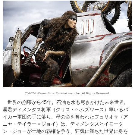
(C)2024 Warner Bros. Entertainment Inc. All Rights Reserved.
世界の崩壊から45年。石油も水も尽きかけた未来世界。
暴君ディメンタス将軍（クリス・ヘムズワース）率いるバ
イカー軍団の手に落ち、母の命を奪われたフュリオサ（ア
ニヤ・テイラー＝ジョイ）は、ディメンタスとイモータ
ン・ジョーが土地の覇権を争う、狂気に満ちた世界に身を