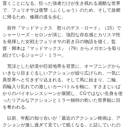
置くことになる。狂った強者だけが生き残れる過酷な世界
で、フュリオサは復讐（ふくしゅう）のため、そして故郷
に帰るため、修羅の道を歩む。
前作『マッドマックス 怒りのデス・ロード』（15）で
シャーリーズ・セロンが演じ、強烈な存在感とカリスマ性
を発揮した女戦士フュリオサの若き日の物語を描く。監
督・脚本は『マッドマックス』（79）からメガホンを取り
続けているジョージ・ミラー。
荒涼とした砂漠や巨岩地帯を背景に、オープニングから
いきなり目まぐるしいアクションが繰り広げられ、一気に
異世界へと引きずり込まれる。そして馬に始まり、二輪、
四輪入り乱れての激しいカーバトルを軸に、すさまじいば
かりのバイオレンスシーンが展開し、CGではない生身を使
ったリアルなアクションとミラー独特の乾いた世界観に目
を奪われる。
以前、年配の知り合いが「最近のアクション映画は、ア
クションが激し過ぎて見ていて眠くなる」と話していたの