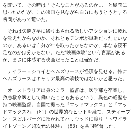
を聞いて、その時は「そんなことがあるのか…」と疑問に
思ったのだが、この映画を見ながら自分にもうとうとする
瞬間があって驚いた。
それは矢継ぎ早に繰り出される激しいアクションに疲れ
を覚えたからなのか、それともテンポが単調だったせいな
のか、あるいは自分が年を取ったからなのか、単なる寝不
足なのかは分からない。ただ“映画体験”という言葉がある
が、まさに体感する映画だったことは確かだ。
テイラー＝ジョイとヘムズワースが怪演を見せる。特に
ヘムズワースはキャリア最高の演技ではないかと思った。
オーストラリア出身のミラー監督は、医学部を卒業し、
救急救命医として働いたこともあるという、異色の経歴を
持つ映画監督。自国で撮った『マッドマックス』と『マッ
ドマックス2』（81）の世界的なヒットを経て、スティーブ
ン・スピルバーグに招かれてハリウッドに渡り『トワイラ
イトゾーン／超次元の体験』（83）を共同監督した。