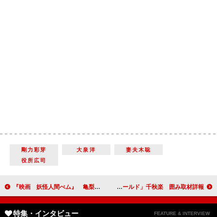
剛力彩芽
大泉洋
妻夫木聡
役所広司
『映画 妖怪人間べム』 亀梨和也、目に涙を浮かべながら舞台あいさつ
舞台「ジャニーズ・ワールド」千秋楽 囲み取材詳報
特集・インタビュー
FEATURE & INTERVIEW