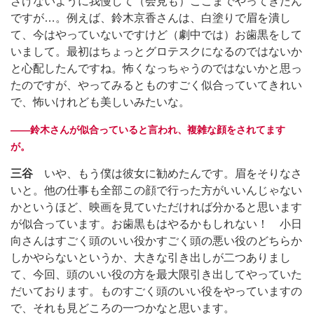
ざけないように我慢して（会見も）ここまでやってきたん
ですが…。例えば、鈴木京香さんは、白塗りで眉を潰し
て、今はやっていないですけど（劇中では）お歯黒をして
いまして。最初はちょっとグロテスクになるのではないか
と心配したんですね。怖くなっちゃうのではないかと思っ
たのですが、やってみるとものすごく似合っていてきれい
で、怖いけれども美しいみたいな。
――鈴木さんが似合っていると言われ、複雑な顔をされてます
が。
三谷
いや、もう僕は彼女に勧めたんです。眉をそりなさ
いと。他の仕事も全部この顔で行った方がいいんじゃない
かというほど、映画を見ていただければ分かると思います
が似合っています。お歯黒もはやるかもしれない！ 小日
向さんはすごく頭のいい役かすごく頭の悪い役のどちらか
しかやらないというか、大きな引き出しが二つありまし
て、今回、頭のいい役の方を最大限引き出してやっていた
だいております。ものすごく頭のいい役をやっていますの
で、それも見どころの一つかなと思います。