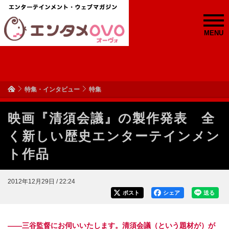
MENU
特集・インタビュー
特集
映画『清須会議』の製作発表 全
く新しい歴史エンターテインメン
ト作品
2012年12月29日 / 22:24
ポスト
シェア
送る
――三谷監督にお伺いいたします。清須会議（という題材が）が