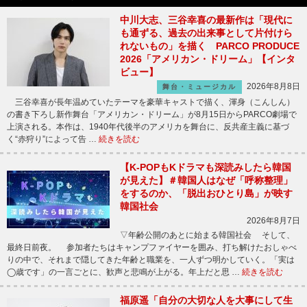
中川大志、三谷幸喜の最新作は「現代に
も通ずる、過去の出来事として片付けら
れないもの」を描く PARCO PRODUCE
2026「アメリカン・ドリーム」【インタ
ビュー】
2026年8月8日
舞台・ミュージカル
三谷幸喜が長年温めていたテーマを豪華キャストで描く、渾身（こんしん）
の書き下ろし新作舞台「アメリカン・ドリーム」が8月15日からPARCO劇場で
上演される。本作は、1940年代後半のアメリカを舞台に、反共産主義に基づ
く“赤狩り”によって告 …
続きを読む
【K-POPもKドラマも深読みしたら韓国
が見えた】＃韓国人はなぜ「呼称整理」
をするのか、「脱出おひとり島」が映す
韓国社会
2026年8月7日
▽年齢公開のあとに始まる韓国社会 そして、
最終日前夜。 参加者たちはキャンプファイヤーを囲み、打ち解けたおしゃべ
りの中で、それまで隠してきた年齢と職業を、一人ずつ明かしていく。「実は
◯歳です」の一言ごとに、歓声と悲鳴が上がる。年上だと思 …
続きを読む
福原遥「自分の大切な人を大事にして生