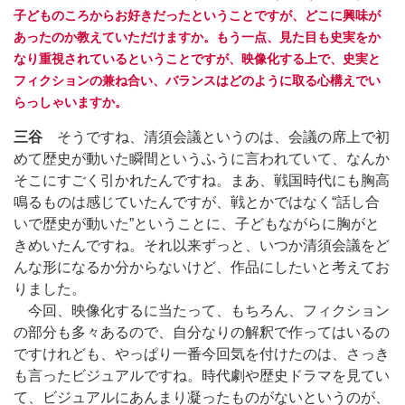
子どものころからお好きだったということですが、どこに興味が
あったのか教えていただけますか。もう一点、見た目も史実をか
なり重視されているということですが、映像化する上で、史実と
フィクションの兼ね合い、バランスはどのように取る心構えでい
らっしゃいますか。
三谷
そうですね、清須会議というのは、会議の席上で初
めて歴史が動いた瞬間というふうに言われていて、なんか
そこにすごく引かれたんですね。まあ、戦国時代にも胸高
鳴るものは感じていたんですが、戦とかではなく“話し合
いで歴史が動いた”ということに、子どもながらに胸がと
きめいたんですね。それ以来ずっと、いつか清須会議をど
んな形になるか分からないけど、作品にしたいと考えてお
りました。
今回、映像化するに当たって、もちろん、フィクション
の部分も多々あるので、自分なりの解釈で作ってはいるの
ですけれども、やっぱり一番今回気を付けたのは、さっき
も言ったビジュアルですね。時代劇や歴史ドラマを見てい
て、ビジュアルにあんまり凝ったものがないというのが、