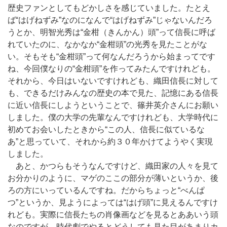
歴史ファンとしてもどかしさを感じていました。たとえ
ば“はげねずみ”なのになんで“はげねずみ”じゃないんだろ
うとか、明智光秀は“金柑（きんかん）頭”って信長に呼ば
れていたのに、なかなか“金柑頭”の光秀を見たことがな
い。そもそも“金柑頭”って何なんだろうから始まってです
ね、今回僕なりの“金柑頭”を作ってみたんですけれども。
それから、今日はいないですけれども、織田信長に対して
も、できるだけみんなの歴史の本で見た、記憶にある信長
に近い信長にしようということで、篠井英介さんにお願い
しました。僕の大学の先輩なんですけれども、大学時代に
初めてお会いしたときから“この人、信長に似ているな
あ”と思っていて、それから約３０年かけてようやく実現
しました。
あと、かつらもそうなんですけど、織田家の人々を見て
お分かりのように、マゲのここの部分が薄いというか、後
ろの方にいっているんですね。だからちょっと“べんぱ
つ”というか、見ようによっては“はげ頭”に見えるんですけ
れども。実際に信長たちの肖像画などを見るとああいう頭
なのですが、時代劇でやるとどうしても見た目があまりカ