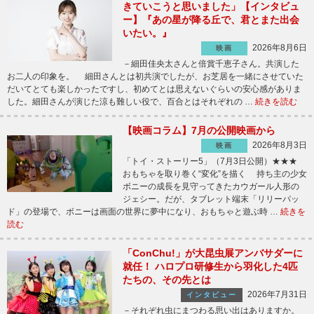
きていこうと思いました」【インタビュ
ー】『あの星が降る丘で、君とまた出会
いたい。』
2026年8月6日
映画
－細田佳央太さんと倍賞千恵子さん。共演した
お二人の印象を。 細田さんとは初共演でしたが、お芝居を一緒にさせていた
だいてとても楽しかったですし、初めてとは思えないぐらいの安心感がありま
した。細田さんが演じた涼も難しい役で、百合とはそれぞれの …
続きを読む
【映画コラム】7月の公開映画から
2026年8月3日
映画
「トイ・ストーリー5」（7月3日公開）★★★
おもちゃを取り巻く“変化”を描く 持ち主の少女
ボニーの成長を見守ってきたカウガール人形の
ジェシー。だが、タブレット端末「リリーパッ
ド」の登場で、ボニーは画面の世界に夢中になり、おもちゃと遊ぶ時 …
続きを
読む
「ConChu!」が大昆虫展アンバサダーに
就任！ ハロプロ研修生から羽化した4匹
たちの、その先とは
2026年7月31日
インタビュー
－それぞれ虫にまつわる思い出はありますか。