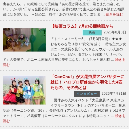
出会えたら。』の続編にして完結編『あの星が降る丘で、君とまた出会いた
い。』が8月7日から全国公開される。前作に続いて主人公の百合を演じた福原
遥に話を聞いた。 －始めに、前作『あの花が咲く丘で、君とま …
続きを読む
【映画コラム】7月の公開映画から
2026年8月3日
映画
「トイ・ストーリー5」（7月3日公開）★★★
おもちゃを取り巻く“変化”を描く 持ち主の少女
ボニーの成長を見守ってきたカウガール人形の
ジェシー。だが、タブレット端末「リリーパッ
ド」の登場で、ボニーは画面の世界に夢中になり、おもちゃと遊ぶ時 …
続きを
読む
「ConChu!」が大昆虫展アンバサダーに
就任！ ハロプロ研修生から羽化した4匹
たちの、その先とは
2026年7月31日
インタビュー
夏休みの人気イベント「大昆虫展 in 東京スカ
イツリータウン（R）」のアンバサダーに、杉原
明紗（モーニング娘。’26）、長野桃羽（アンジュルム）、西村乙輝（つばきフ
ァクトリー）、相馬優芽（ロージークロニクル）による特別ユニット …
続きを
読む