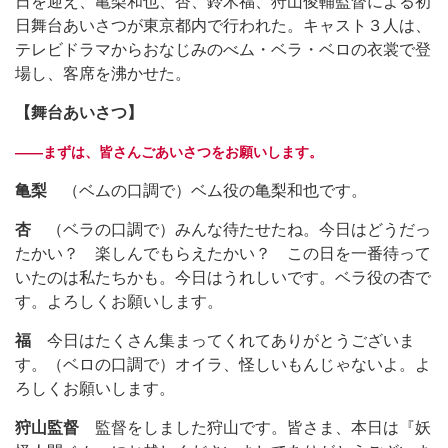
日を迎え、亀梨和也、杏、鈴木福、狩山俊輔監督による初
日舞台あいさつが東京都内で行われた。キャスト３人は、
テレビドラマからおなじみのべム・ベラ・ベロの衣裳で登
場し、客席を沸かせた。
【舞台あいさつ】
――まずは、皆さんごあいさつをお願いします。
亀梨
（ベムの口調で）ベム役の亀梨和也です。
杏
（ベラの口調で）みんな待たせたね。今日はどうだっ
たかい？ 楽しんでもらえたかい？ この日を一番待って
いたのは私たちかも。今日はうれしいです。ベラ役の杏で
す。よろしくお願いします。
福
今日はたくさん集まってくれてありがとうございま
す。（ベロの口調で）オイラ、怪しいもんじゃないよ。よ
ろしくお願いします。
狩山監督
監督をしました狩山です。皆さま、本日は『妖