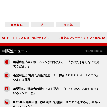
亀梨和也
杏
鈴木福
ＦＴＩＳＬＡＮＤ、最小サイズのライブ開催
映画『清須会議』の製作発表 全く新しい歴史エンターテインメント作品
関連ニュース
RELATED NEWS
亀梨和也「早くホームランが打ちたい」 「まばたきをしないで見
てください」
亀梨和也の“亀汁”が飛び散る！？ 舞台「ＤＲＥＡＭ ＢＯＹＳ」
いよいよ開幕
亀梨和也主演舞台の新キャスト発表 「ちっちゃいころから知って
いるメンバーと」
KAT-TUN亀梨和也、赤西結婚には無言 商品ＰＲをするも、赤西へ
のコメントなし