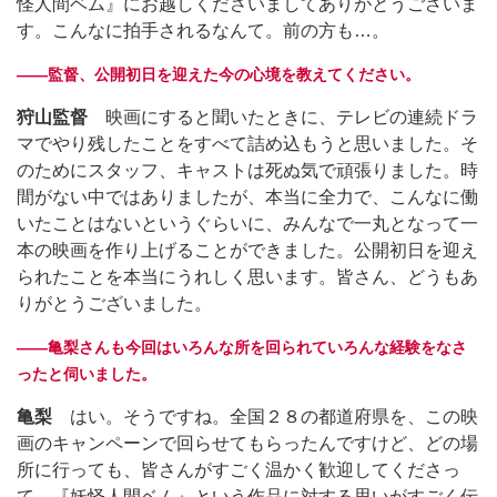
怪人間ベム』にお越しくださいましてありがとうございま
す。こんなに拍手されるなんて。前の方も…。
――監督、公開初日を迎えた今の心境を教えてください。
狩山監督
映画にすると聞いたときに、テレビの連続ドラ
マでやり残したことをすべて詰め込もうと思いました。そ
のためにスタッフ、キャストは死ぬ気で頑張りました。時
間がない中ではありましたが、本当に全力で、こんなに働
いたことはないというぐらいに、みんなで一丸となって一
本の映画を作り上げることができました。公開初日を迎え
られたことを本当にうれしく思います。皆さん、どうもあ
りがとうございました。
――亀梨さんも今回はいろんな所を回られていろんな経験をなさ
ったと伺いました。
亀梨
はい。そうですね。全国２８の都道府県を、この映
画のキャンペーンで回らせてもらったんですけど、どの場
所に行っても、皆さんがすごく温かく歓迎してくださっ
て、『妖怪人間ベム』という作品に対する思いがすごく伝