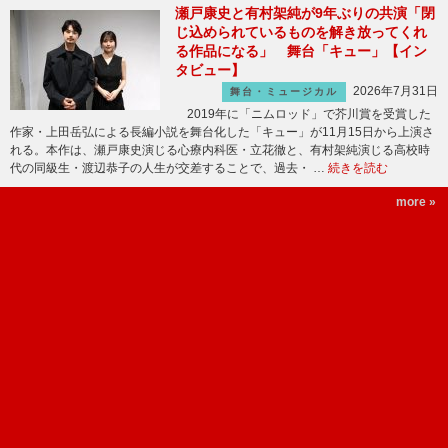
瀬戸康史と有村架純が9年ぶりの共演「閉
じ込められているものを解き放ってくれ
る作品になる」 舞台「キュー」【イン
タビュー】
2026年7月31日
舞台・ミュージカル
2019年に「ニムロッド」で芥川賞を受賞した
作家・上田岳弘による長編小説を舞台化した「キュー」が11月15日から上演さ
れる。本作は、瀬戸康史演じる心療内科医・立花徹と、有村架純演じる高校時
代の同級生・渡辺恭子の人生が交差することで、過去・ …
続きを読む
more »