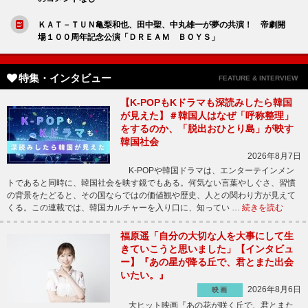
ＫＡＴ－ＴＵＮ亀梨和也、田中聖、中丸雄一が夢の共演！ 帝劇開
場１００周年記念公演「ＤＲＥＡＭ ＢＯＹＳ」
特集・インタビュー
FEATURE & INTERVIEW
【K-POPもKドラマも深読みしたら韓国
が見えた】＃韓国人はなぜ「呼称整理」
をするのか、「脱出おひとり島」が映す
韓国社会
2026年8月7日
K-POPや韓国ドラマは、エンターテインメン
トであると同時に、韓国社会を映す鏡でもある。何気ない言葉やしぐさ、習慣
の背景をたどると、その国ならではの価値観や歴史、人との関わり方が見えて
くる。この連載では、韓国カルチャーを入り口に、知ってい …
続きを読む
福原遥「自分の大切な人を大事にして生
きていこうと思いました」【インタビュ
ー】『あの星が降る丘で、君とまた出会
いたい。』
2026年8月6日
映画
大ヒット映画『あの花が咲く丘で、君とまた