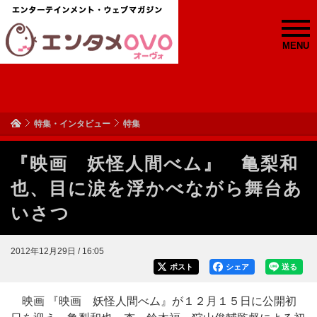
MENU
特集・インタビュー
特集
『映画 妖怪人間べム』 亀梨和
也、目に涙を浮かべながら舞台あ
いさつ
2012年12月29日 / 16:05
ポスト
シェア
送る
映画 『映画 妖怪人間べム』が１２月１５日に公開初