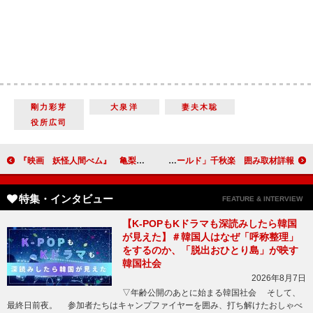
剛力彩芽
大泉洋
妻夫木聡
役所広司
『映画 妖怪人間べム』 亀梨和也、目に涙を浮かべながら舞台あいさつ
舞台「ジャニーズ・ワールド」千秋楽 囲み取材詳報
特集・インタビュー
FEATURE & INTERVIEW
【K-POPもKドラマも深読みしたら韓国
が見えた】＃韓国人はなぜ「呼称整理」
をするのか、「脱出おひとり島」が映す
韓国社会
2026年8月7日
▽年齢公開のあとに始まる韓国社会 そして、
最終日前夜。 参加者たちはキャンプファイヤーを囲み、打ち解けたおしゃべ