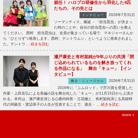
就任！ ハロプロ研修生から羽化した4匹
たちの、その先とは
2026年7月31日
インタビュー
ソーマンティス、爆誕 －「担当昆虫」が決まっ
た時のことや、自分の担当昆虫への思いを教え
てください。 西村 担当昆虫は、全員が集まっている場で、マネジャーさんか
ら「ひとりずつ発表します。西村、テントウムシ」というように発表されまし
た。テントウ …
続きを読む
瀬戸康史と有村架純が9年ぶりの共演「閉
じ込められているものを解き放ってくれ
る作品になる」 舞台「キュー」【イン
タビュー】
2026年7月31日
舞台・ミュージカル
2019年に「ニムロッド」で芥川賞を受賞した
作家・上田岳弘による長編小説を舞台化した「キュー」が11月15日から上演さ
れる。本作は、瀬戸康史演じる心療内科医・立花徹と、有村架純演じる高校時
代の同級生・渡辺恭子の人生が交差することで、過去・ …
続きを読む
more »