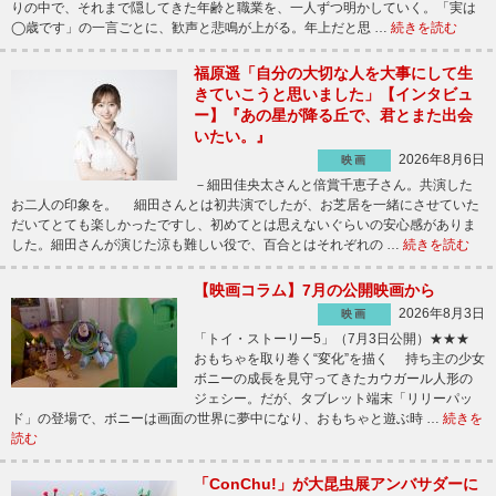
りの中で、それまで隠してきた年齢と職業を、一人ずつ明かしていく。「実は
◯歳です」の一言ごとに、歓声と悲鳴が上がる。年上だと思 …
続きを読む
福原遥「自分の大切な人を大事にして生
きていこうと思いました」【インタビュ
ー】『あの星が降る丘で、君とまた出会
いたい。』
2026年8月6日
映画
－細田佳央太さんと倍賞千恵子さん。共演した
お二人の印象を。 細田さんとは初共演でしたが、お芝居を一緒にさせていた
だいてとても楽しかったですし、初めてとは思えないぐらいの安心感がありま
した。細田さんが演じた涼も難しい役で、百合とはそれぞれの …
続きを読む
【映画コラム】7月の公開映画から
2026年8月3日
映画
「トイ・ストーリー5」（7月3日公開）★★★
おもちゃを取り巻く“変化”を描く 持ち主の少女
ボニーの成長を見守ってきたカウガール人形の
ジェシー。だが、タブレット端末「リリーパッ
ド」の登場で、ボニーは画面の世界に夢中になり、おもちゃと遊ぶ時 …
続きを
読む
「ConChu!」が大昆虫展アンバサダーに