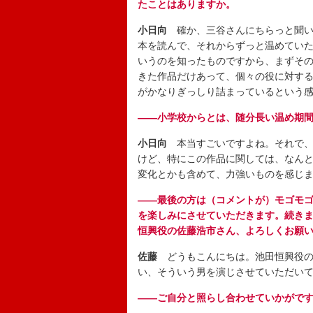
たことはありますか。
小日向
確か、三谷さんにちらっと聞い
本を読んで、それからずっと温めてい
いうのを知ったものですから、まずそ
きた作品だけあって、個々の役に対す
がかなりぎっしり詰まっているという
――小学校からとは、随分長い温め期
小日向
本当すごいですよね。それで、
けど、特にこの作品に関しては、なん
変化とかも含めて、力強いものを感じ
――最後の方は（コメントが）モゴモ
を楽しみにさせていただきます。続き
恒興役の佐藤浩市さん、よろしくお願
佐藤
どうもこんにちは。池田恒興役の
い、そういう男を演じさせていただい
――ご自分と照らし合わせていかがで