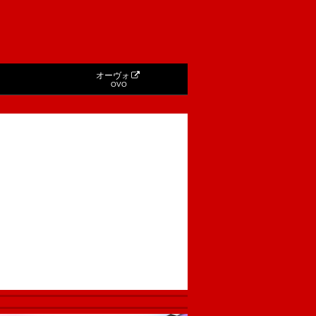
オーヴォ
OVO