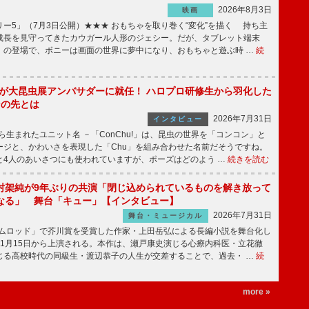
2026年8月3日
映画
ー5」（7月3日公開）★★★ おもちゃを取り巻く“変化”を描く 持ち主
成長を見守ってきたカウガール人形のジェシー。だが、タブレット端末
」の登場で、ボニーは画面の世界に夢中になり、おもちゃと遊ぶ時 …
続
!」が大昆虫展アンバサダーに就任！ ハロプロ研修生から羽化した
その先とは
2026年7月31日
インタビュー
から生まれたユニット名 －「ConChu!」は、昆虫の世界を「コンコン」と
ージと、かわいさを表現した「Chu」を組み合わせた名前だそうですね。
と4人のあいさつにも使われていますが、ポーズはどのよう …
続きを読む
村架純が9年ぶりの共演「閉じ込められているものを解き放って
なる」 舞台「キュー」【インタビュー】
2026年7月31日
舞台・ミュージカル
ニムロッド」で芥川賞を受賞した作家・上田岳弘による長編小説を舞台化し
11月15日から上演される。本作は、瀬戸康史演じる心療内科医・立花徹
じる高校時代の同級生・渡辺恭子の人生が交差することで、過去・ …
続
more »