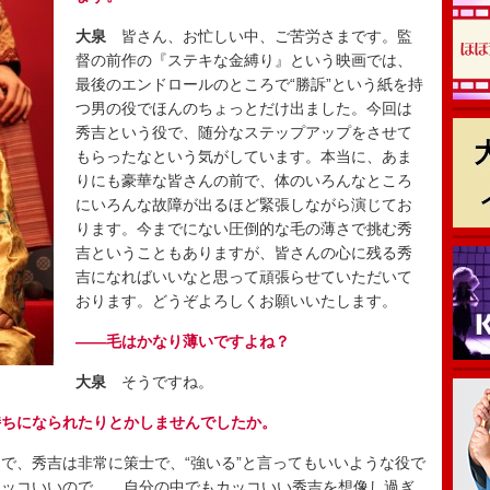
大泉
皆さん、お忙しい中、ご苦労さまです。監
督の前作の『ステキな金縛り』という映画では、
最後のエンドロールのところで“勝訴”という紙を持
つ男の役でほんのちょっとだけ出ました。今回は
秀吉という役で、随分なステップアップをさせて
もらったなという気がしています。本当に、あま
りにも豪華な皆さんの前で、体のいろんなところ
にいろんな故障が出るほど緊張しながら演じてお
ります。今までにない圧倒的な毛の薄さで挑む秀
吉ということもありますが、皆さんの心に残る秀
吉になればいいなと思って頑張らせていただいて
おります。どうぞよろしくお願いいたします。
――毛はかなり薄いですよね？
大泉
そうですね。
持ちになられたりとかしませんでしたか。
、秀吉は非常に策士で、“強いる”と言ってもいいような役で
カッコいいので…。自分の中でもカッコいい秀吉を想像し過ぎ