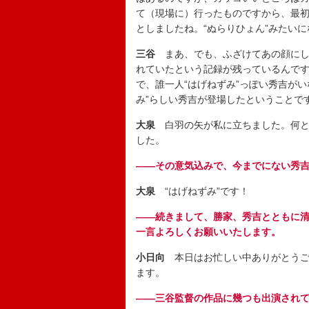
て（現場に）行ったものですから、最
としましたね。“ぬらりひょん”みたい
三谷
まあ、でも、ふざけてあの顔にして
れていたという記録が残っているんで
で、誰一人“はげねずみ”っぽい秀吉が
み”らしい秀吉が登場したということで
大泉
白羽の矢が私に立ちました。何と
した。
――その意気込みで、今までにない秀
大泉
“はげねずみ”です！
――続きまして、勝家、秀吉とともに
一言よろしくお願いいたします。
小日向
本日はお忙しい中ありがとうご
ます。
――三谷監督の作品に幾つも出演され