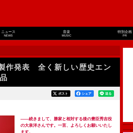
ニュース
音楽
特別企画
NEWS
MUSIC
PR
製作発表 全く新しい歴史エン
品
ポスト
シェア
送る
――続きまして、勝家と相対する後の豊臣秀吉役
の大泉洋さんです。一言、よろしくお願いいたし
ます。