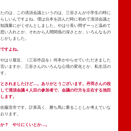
たのは、この清須会議というのは、三谷さんが小学生の時に
たらしいんですよね。僕は台本を読んだ時に初めて清須会議と
の知識量にがくぜんとしました。やはり長い間ずーっと温めて
る思い入れとか、それから人間関係の深さとか、いろんなもの
感じがしました。
間ですよね。
やはり最近、（三谷作品を）何本かやらせていただきました
と言いますか、三谷さんのいろんな心境の変化とか、私生活の
ます。
ゴとされましたけど…。ありがとうございます。丹羽さんの役
まして清須会議４人目の参加者で、会議の行方を左右する池田
いします。
佐藤浩市です。計算高く、勝ち馬に乗ることしか考えていな
ております。
すか？ やりにくいとか…。