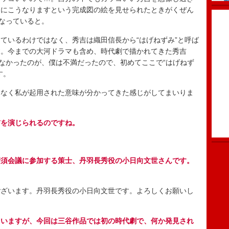
初にこうなりますという完成図の絵を見せられたときがくぜん
になっていると。
いるわけではなく、秀吉は織田信長から“はげねずみ”と呼ば
す。今までの大河ドラマも含め、時代劇で描かれてきた秀吉
いなかったのが、僕は不満だったので、初めてここで“はげねず
す。
なく私が起用された意味が分かってきた感じがしてまいりま
吉を演じられるのですね。
清須会議に参加する策士、丹羽長秀役の小日向文世さんです。
ざいます。丹羽長秀役の小日向文世です。よろしくお願いし
ていますが、今回は三谷作品では初の時代劇で、何か発見され