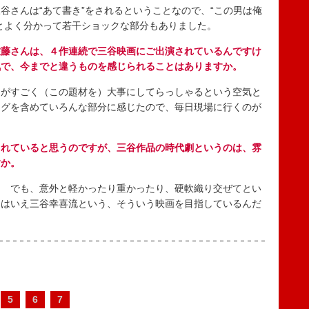
さんは“あて書き”をされるということなので、“この男は俺
とよく分かって若干ショックな部分もありました。
佐藤さんは、４作連続で三谷映画にご出演されているんですけ
気で、今までと違うものを感じられることはありますか。
がすごく（この題材を）大事にしてらっしゃるという空気と
ングを含めていろんな部分に感じたので、毎日現場に行くのが
されていると思うのですが、三谷作品の時代劇というのは、雰
すか。
 でも、意外と軽かったり重かったり、硬軟織り交ぜてとい
とはいえ三谷幸喜流という、そういう映画を目指しているんだ
5
6
7