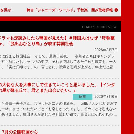
台あいさつ
舞台「ジャニーズ・ワールド」千秋楽 囲み取材詳報
FEATURE & INTERVIEW
もKドラマも深読みしたら韓国が見えた】＃韓国人はなぜ「呼称整
か、「脱出おひとり島」が映す韓国社会
2026年8月7日
とに始まる韓国社会 そして、最終日前夜。 参加者たちはキャンプフ
、打ち解けたおしゃべりの中で、それまで隠してきた年齢と職業を、一人
く。「実は◯歳です」の一言ごとに、歓声と悲鳴が上がる。年上だと思 …
の大切な人を大事にして生きていこうと思いました」【インタ
の星が降る丘で、君とまた出会いたい。』
2026年8月6日
映画
んと倍賞千恵子さん。共演したお二人の印象を。 細田さんとは初共演で
を一緒にさせていただいてとても楽しかったですし、初めてとは思えない
がありました。細田さんが演じた涼も難しい役で、百合とはそれぞれの …
】7月の公開映画から