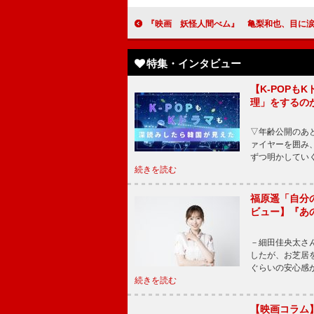
『映画 妖怪人間べム』 亀梨和也、目に涙を浮かべながら舞
特集・インタビュー
【K-POP
理」をするの
▽年齢公開のあ
ァイヤーを囲み
ずつ明かしてい
続きを読む
福原遥「自分
ビュー】『あ
－細田佳央太さ
したが、お芝居
ぐらいの安心感
続きを読む
【映画コラム