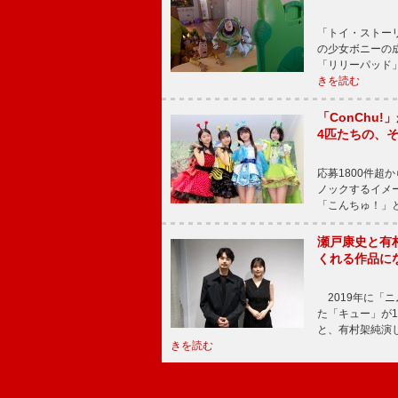
「トイ・ストーリ
の少女ボニーの
「リリーパッド
きを読む
「ConChu
4匹たちの、
応募1800件超
ノックするイメ
「こんちゅ！」
瀬戸康史と有
くれる作品に
2019年に「
た「キュー」が
と、有村架純演
きを読む