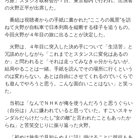
ろ旅」スタジオ取材会が７日、東京都内で行われ、出演者
の火野正平が出席した。
番組は視聴者からの手紙に書かれた“こころの風景”を訪
ねて火野が自転車で日本列島を縦断する様子を追うもの。
今回火野が４年目の旅に出ることが決定した。
火野は、４年目に突入した決め手について「生活苦」と
冗談めかしながら「これまでとスタンスに変化はあるの
か」と問われると「それは走ってみなきゃ分からないが、
結局やることは一緒。手紙を読んでその場所に行くという
のは変わらない。あとは自由にさせてくれるのでいくらで
も遊んでやろうと思う。こんな面白いことはない」と笑っ
た。
当初は「なんでＮＨＫが俺を使うんだろうと思うぐらい
（自分は）人に嫌われていると思っていた。すごいスキャ
ンダルだらけだったし“女の敵”と言われたこともあったか
らね」と苦笑交じりに振り返った火野。
「初めは旅先で見知らぬ人に話し掛けることに抵抗もあ