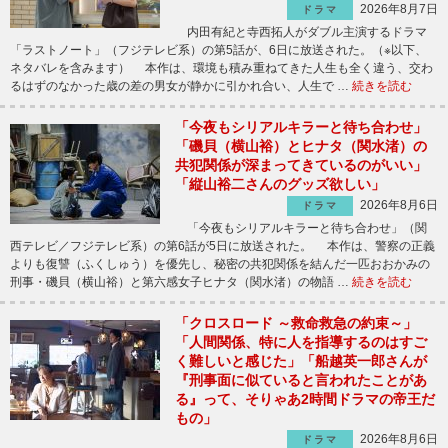
2026年8月7日
ドラマ
内田有紀と寺西拓人がダブル主演するドラマ
「ラストノート」（フジテレビ系）の第5話が、6日に放送された。（※以下、
ネタバレを含みます） 本作は、環境も積み重ねてきた人生も全く違う、交わ
るはずのなかった歳の差の男女が静かに引かれ合い、人生で …
続きを読む
「今夜もシリアルキラーと待ち合わせ」
「磯貝（横山裕）とヒナタ（関水渚）の
共犯関係が深まってきているのがいい」
「縦山裕二さんのグッズ欲しい」
2026年8月6日
ドラマ
「今夜もシリアルキラーと待ち合わせ」（関
西テレビ／フジテレビ系）の第6話が5日に放送された。 本作は、警察の正義
よりも復讐（ふくしゅう）を優先し、秘密の共犯関係を結んだ一匹おおかみの
刑事・磯貝（横山裕）と第六感女子ヒナタ（関水渚）の物語 …
続きを読む
「クロスロード ～救命救急の約束～」
「人間関係、特に人を指導するのはすご
く難しいと感じた」「船越英一郎さんが
『刑事面に似ていると言われたことがあ
る』って、そりゃあ2時間ドラマの帝王だ
もの」
2026年8月6日
ドラマ