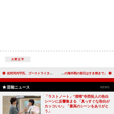
火野正平
佐村河内守氏、ゴーストライター新垣氏の発言を否定 「名誉毀損で訴えます」
神戸蘭子、食事面での“肉食”をアピール 村田諒太「初の海外戦の前日はすき焼きで」
芸能ニュース
NEWS
「ラストノート」“澄晴”寺西拓人の告白
シーンに反響集まる 「真っすぐな告白が
カッコいい」「最高のシーンをありがと
う」