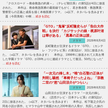
「クロスロード ～救命救急の約束～」（テレビ朝日系）の第5話が4日に放送
された。 本作は、救命救急医療の最前線でもがく、若き救命医・救急隊員・
警察官らの正義と成長を描く本格医療ドラマ。（※以下、ネタバレを含みます）
遥（今田美桜）や桐 …
続きを読む
「GTO」“鬼塚”反町隆史らが「告白大作
戦」を決行 「カジサックの娘・梶原叶渚
は華がある」「黒幕の正体は誰」
2026年8月4日
ドラマ
反町隆史が主演するドラマ「GTO」（カンテ
レ・フジテレビ系）の第3話が、3日に放送され
た。（※以下、ネタバレを含みます） 本作は、1998年に放送されて人気を博
した学園ドラマ「GTO」が28年ぶりに連続ドラマとして復活。50代になった“
…
続きを読む
「一次元の挿し木」“唯”白石聖の正体が
判明し騒然 「車椅子だったよね」「宗教
二世の“悠”山田涼介がつらい」
2026年8月3日
ドラマ
山田涼介が主演するドラマ「一次元の挿し
木」（読売テレビ・日本テレビ系）の第5話が、
2日に放送された。（※以下、ネタバレを含みます） 本作は、松下龍之介氏の
同名小説が原作。ヒマラヤ山中で発掘された200年前の人骨が、失踪した妹の