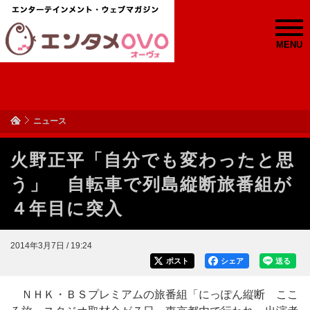
MENU
ニュース
火野正平「自分でも変わったと思
う」 自転車で列島縦断旅番組が
４年目に突入
2014年3月7日 / 19:24
ポスト
シェア
送る
ＮＨＫ・ＢＳプレミアムの旅番組「にっぽん縦断 ここ