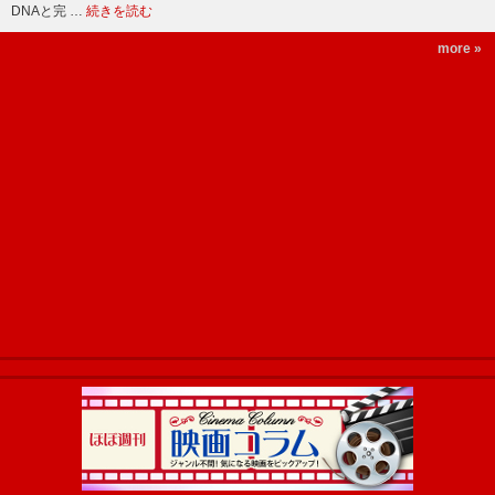
DNAと完 …
続きを読む
more »