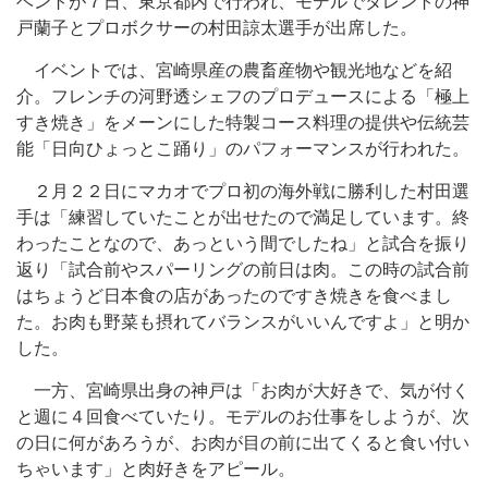
ベントが７日、東京都内で行われ、モデルでタレントの神
戸蘭子とプロボクサーの村田諒太選手が出席した。
イベントでは、宮崎県産の農畜産物や観光地などを紹
介。フレンチの河野透シェフのプロデュースによる「極上
すき焼き」をメーンにした特製コース料理の提供や伝統芸
能「日向ひょっとこ踊り」のパフォーマンスが行われた。
２月２２日にマカオでプロ初の海外戦に勝利した村田選
手は「練習していたことが出せたので満足しています。終
わったことなので、あっという間でしたね」と試合を振り
返り「試合前やスパーリングの前日は肉。この時の試合前
はちょうど日本食の店があったのですき焼きを食べまし
た。お肉も野菜も摂れてバランスがいいんですよ」と明か
した。
一方、宮崎県出身の神戸は「お肉が大好きで、気が付く
と週に４回食べていたり。モデルのお仕事をしようが、次
の日に何があろうが、お肉が目の前に出てくると食い付い
ちゃいます」と肉好きをアピール。