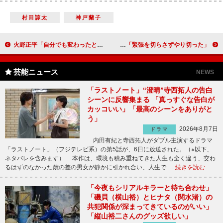
村田諒太
神戸蘭子
火野正平「自分でも変わったと思う」 自転車で列島縦断旅番組が４年目に突入
林遣都、初の時代劇に挑戦 「緊張を切らさずやり切った」
芸能ニュース
NEWS
「ラストノート」“澄晴”寺西拓人の告白
シーンに反響集まる 「真っすぐな告白が
カッコいい」「最高のシーンをありがと
う」
2026年8月7日
ドラマ
内田有紀と寺西拓人がダブル主演するドラマ
「ラストノート」（フジテレビ系）の第5話が、6日に放送された。（※以下、
ネタバレを含みます） 本作は、環境も積み重ねてきた人生も全く違う、交わ
るはずのなかった歳の差の男女が静かに引かれ合い、人生で …
続きを読む
「今夜もシリアルキラーと待ち合わせ」
「磯貝（横山裕）とヒナタ（関水渚）の
共犯関係が深まってきているのがいい」
「縦山裕二さんのグッズ欲しい」