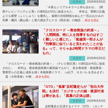
2026年8月6日
ドラマ
「今夜もシリアルキラーと待ち合わせ」（関
西テレビ／フジテレビ系）の第6話が5日に放送された。 本作は、警察の正義
よりも復讐（ふくしゅう）を優先し、秘密の共犯関係を結んだ一匹おおかみの
刑事・磯貝（横山裕）と第六感女子ヒナタ（関水渚）の物語 …
続きを読む
「クロスロード ～救命救急の約束～」
「人間関係、特に人を指導するのはすご
く難しいと感じた」「船越英一郎さんが
『刑事面に似ていると言われたことがあ
る』って、そりゃあ2時間ドラマの帝王だ
もの」
2026年8月6日
ドラマ
「クロスロード ～救命救急の約束～」（テレビ朝日系）の第5話が4日に放送
された。 本作は、救命救急医療の最前線でもがく、若き救命医・救急隊員・
警察官らの正義と成長を描く本格医療ドラマ。（※以下、ネタバレを含みます）
遥（今田美桜）や桐 …
続きを読む
「GTO」“鬼塚”反町隆史らが「告白大作
戦」を決行 「カジサックの娘・梶原叶渚
は華がある」「黒幕の正体は誰」
2026年8月4日
ドラマ
反町隆史が主演するドラマ「GTO」（カンテ