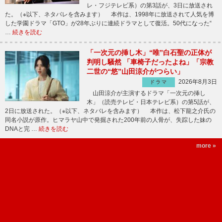
レ・フジテレビ系）の第3話が、3日に放送され
た。（※以下、ネタバレを含みます） 本作は、1998年に放送されて人気を博
した学園ドラマ「GTO」が28年ぶりに連続ドラマとして復活。50代になった“
…
続きを読む
「一次元の挿し木」“唯”白石聖の正体が
判明し騒然 「車椅子だったよね」「宗教
二世の“悠”山田涼介がつらい」
2026年8月3日
ドラマ
山田涼介が主演するドラマ「一次元の挿し
木」（読売テレビ・日本テレビ系）の第5話が、
2日に放送された。（※以下、ネタバレを含みます） 本作は、松下龍之介氏の
同名小説が原作。ヒマラヤ山中で発掘された200年前の人骨が、失踪した妹の
DNAと完 …
続きを読む
more »