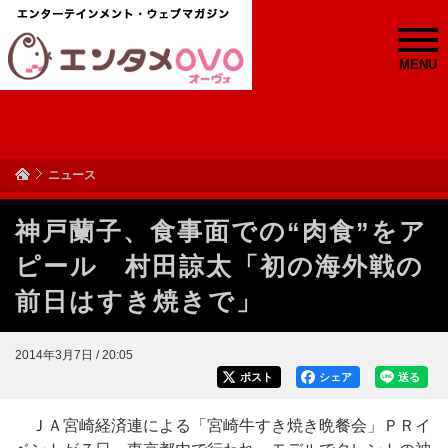
MENU
ニュース
神戸蘭子、食事面での“肉食”をア
ピール 村田諒太「初の海外戦の
前日はすき焼きで」
2014年3月7日 / 20:05
ポスト
シェア
送る
ＪＡ宮崎経済連による「宮崎牛すき焼き晩餐会」ＰＲイ