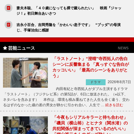
妻夫木聡、「４０歳になっても裸で蹴られたい」 映画『ジャッ
ジ！』初日舞台あいさつ
吉永小百合、吉岡秀隆を「かわいい息子です」 “ブッダ”の母演
じ、手塚治虫に感謝
芸能ニュース
NEWS
「ラストノート」“澄晴”寺西拓人の告白
シーンに反響集まる 「真っすぐな告白が
カッコいい」「最高のシーンをありがと
う」
2026年8月7日
ドラマ
内田有紀と寺西拓人がダブル主演するドラマ
「ラストノート」（フジテレビ系）の第5話が、6日に放送された。（※以下、
ネタバレを含みます） 本作は、環境も積み重ねてきた人生も全く違う、交わ
るはずのなかった歳の差の男女が静かに引かれ合い、人生で …
続きを読む
「今夜もシリアルキラーと待ち合わせ」
「磯貝（横山裕）とヒナタ（関水渚）の
共犯関係が深まってきているのがいい」