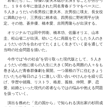
「若者たち」に、俳優の妻夫木聡が主演することが分かっ
た。１９６６年に放送された同名青春ドラマをベースに、
５人きょうだいの長男役に妻夫木、次男役に瑛太、長女役
に満島ひかり、三男役に柄本佑、四男役に野村周平が決
定。その他、蒼井優、橋本愛、吉岡秀隆らが出演する。
オリジナルでは田中邦衛、橋本功、佐藤オリエ、山本
圭、松山省二が出演。幼いころに両親を亡くした５人のき
ょうだいが力を合わせてたくましく生きていく姿を通して
当時の社会問題を描いた。
今作では“今の社会”を切り取った現代版として、５人き
ょうだいの他に彼らの人生に大きく関わる周囲の人々をも
巻き込んだ青春群像劇を展開。一つ屋根の下に住むきょう
だいたちが毎日のように激しい言い合いやけんかを繰り広
げ、学歴や就職、リストラ、格差、孤独、仲間、夢、恋
愛、結婚といった現代の若者ならではの悩みや抱える問題
を扱っていく。
演出を務めた「北の国から」で知られる演出家の杉田成