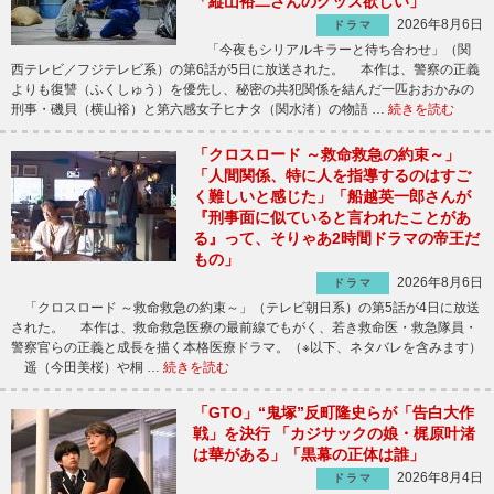
「縦山裕二さんのグッズ欲しい」
2026年8月6日
ドラマ
「今夜もシリアルキラーと待ち合わせ」（関
西テレビ／フジテレビ系）の第6話が5日に放送された。 本作は、警察の正義
よりも復讐（ふくしゅう）を優先し、秘密の共犯関係を結んだ一匹おおかみの
刑事・磯貝（横山裕）と第六感女子ヒナタ（関水渚）の物語 …
続きを読む
「クロスロード ～救命救急の約束～」
「人間関係、特に人を指導するのはすご
く難しいと感じた」「船越英一郎さんが
『刑事面に似ていると言われたことがあ
る』って、そりゃあ2時間ドラマの帝王だ
もの」
2026年8月6日
ドラマ
「クロスロード ～救命救急の約束～」（テレビ朝日系）の第5話が4日に放送
された。 本作は、救命救急医療の最前線でもがく、若き救命医・救急隊員・
警察官らの正義と成長を描く本格医療ドラマ。（※以下、ネタバレを含みます）
遥（今田美桜）や桐 …
続きを読む
「GTO」“鬼塚”反町隆史らが「告白大作
戦」を決行 「カジサックの娘・梶原叶渚
は華がある」「黒幕の正体は誰」
2026年8月4日
ドラマ