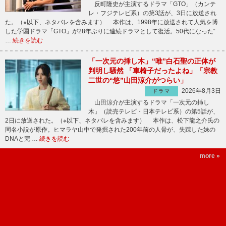
反町隆史が主演するドラマ「GTO」（カンテ
レ・フジテレビ系）の第3話が、3日に放送され
た。（※以下、ネタバレを含みます） 本作は、1998年に放送されて人気を博
した学園ドラマ「GTO」が28年ぶりに連続ドラマとして復活。50代になった“
…
続きを読む
「一次元の挿し木」“唯”白石聖の正体が
判明し騒然 「車椅子だったよね」「宗教
二世の“悠”山田涼介がつらい」
2026年8月3日
ドラマ
山田涼介が主演するドラマ「一次元の挿し
木」（読売テレビ・日本テレビ系）の第5話が、
2日に放送された。（※以下、ネタバレを含みます） 本作は、松下龍之介氏の
同名小説が原作。ヒマラヤ山中で発掘された200年前の人骨が、失踪した妹の
DNAと完 …
続きを読む
more »