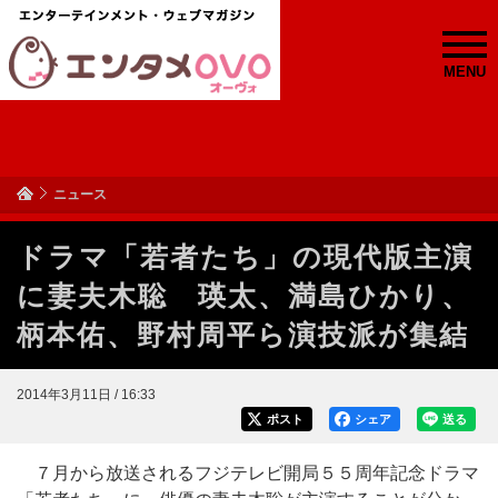
MENU
ニュース
ドラマ「若者たち」の現代版主演
に妻夫木聡 瑛太、満島ひかり、
柄本佑、野村周平ら演技派が集結
2014年3月11日 / 16:33
ポスト
シェア
送る
７月から放送されるフジテレビ開局５５周年記念ドラマ