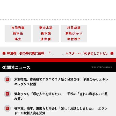
吉岡秀隆
妻夫木聡
杉田成道
柄本佑
橋本愛
満島ひかり
瑛太
蒼井優
野村周平
林遣都、初の時代劇に挑戦 「緊張を切らさずやり切った」
「めざましテレビ」６代目お天気キャスターに新卒生 長野美郷アナは「めざましどようび」メーンキャスターへ
関連ニュース
RELATED NEWS
木村拓哉、市長役でＴＯＹＯＴＡ新ＣＭ第２弾 満島ひかりとキレ
キレダンス披露
満島ひかり「暇な人生を送りたい」 子役の「きれい過ぎる」に照
れ笑い
橋本愛、能年、東出らと再会し「楽しくお話ししました」 エラン
ドール賞新人賞を受賞