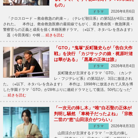
もの」
2026年8月6日
ドラマ
「クロスロード ～救命救急の約束～」（テレビ朝日系）の第5話が4日に放送
された。 本作は、救命救急医療の最前線でもがく、若き救命医・救急隊員・
警察官らの正義と成長を描く本格医療ドラマ。（※以下、ネタバレを含みます）
遥（今田美桜）や桐 …
続きを読む
「GTO」“鬼塚”反町隆史らが「告白大作
戦」を決行 「カジサックの娘・梶原叶渚
は華がある」「黒幕の正体は誰」
2026年8月4日
ドラマ
反町隆史が主演するドラマ「GTO」（カンテ
レ・フジテレビ系）の第3話が、3日に放送され
た。（※以下、ネタバレを含みます） 本作は、1998年に放送されて人気を博
した学園ドラマ「GTO」が28年ぶりに連続ドラマとして復活。50代になった“
…
続きを読む
「一次元の挿し木」“唯”白石聖の正体が
判明し騒然 「車椅子だったよね」「宗教
二世の“悠”山田涼介がつらい」
2026年8月3日
ドラマ
山田涼介が主演するドラマ「一次元の挿し