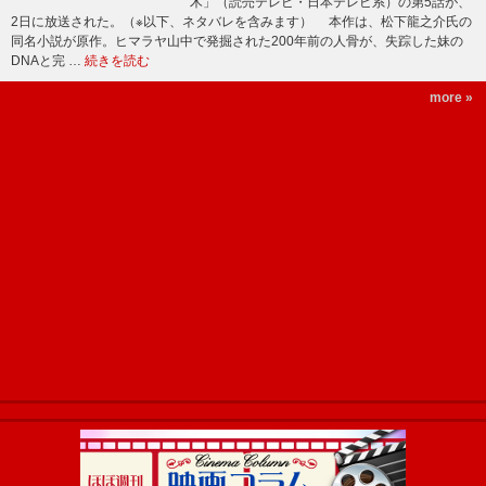
木」（読売テレビ・日本テレビ系）の第5話が、
2日に放送された。（※以下、ネタバレを含みます） 本作は、松下龍之介氏の
同名小説が原作。ヒマラヤ山中で発掘された200年前の人骨が、失踪した妹の
DNAと完 …
続きを読む
more »