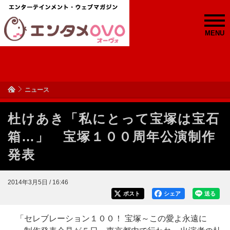
MENU
ニュース
杜けあき「私にとって宝塚は宝石
箱…」 宝塚１００周年公演制作
発表
2014年3月5日 / 16:46
ポスト
シェア
送る
「セレブレーション１００！ 宝塚～この愛よ永遠に