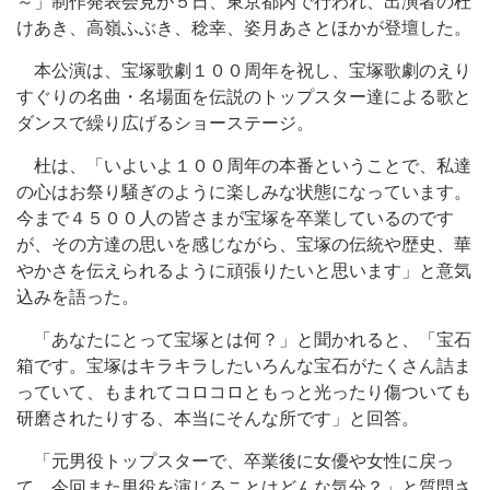
～」制作発表会見が５日、東京都内で行われ、出演者の杜
けあき、高嶺ふぶき、稔幸、姿月あさとほかが登壇した。
本公演は、宝塚歌劇１００周年を祝し、宝塚歌劇のえり
すぐりの名曲・名場面を伝説のトップスター達による歌と
ダンスで繰り広げるショーステージ。
杜は、「いよいよ１００周年の本番ということで、私達
の心はお祭り騒ぎのように楽しみな状態になっています。
今まで４５００人の皆さまが宝塚を卒業しているのです
が、その方達の思いを感じながら、宝塚の伝統や歴史、華
やかさを伝えられるように頑張りたいと思います」と意気
込みを語った。
「あなたにとって宝塚とは何？」と聞かれると、「宝石
箱です。宝塚はキラキラしたいろんな宝石がたくさん詰ま
っていて、もまれてコロコロともっと光ったり傷ついても
研磨されたりする、本当にそんな所です」と回答。
「元男役トップスターで、卒業後に女優や女性に戻っ
て、今回また男役を演じることはどんな気分？」と質問さ