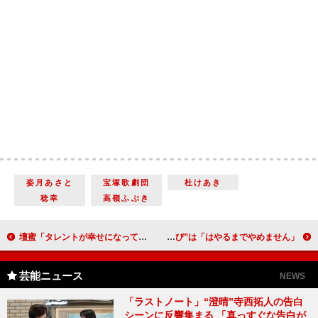
姿月あさと
宝塚歌劇団
杜けあき
稔幸
高嶺ふぶき
壇蜜「タレントが幸せになっても仕方ない」 映画で共演した俳優にチクリッと毒づく
ももち、今年の目標は「嫌われないこと」 “ももち結び”は「はやるまでやめません」
芸能ニュース
NEWS
「ラストノート」“澄晴”寺西拓人の告白
シーンに反響集まる 「真っすぐな告白が