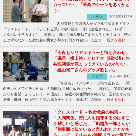
カッコいい」「最高のシーンをありがと
う」
2026年8月7日
ドラマ
内田有紀と寺西拓人がダブル主演するドラマ
「ラストノート」（フジテレビ系）の第5話が、6日に放送された。（※以下、
ネタバレを含みます） 本作は、環境も積み重ねてきた人生も全く違う、交わ
るはずのなかった歳の差の男女が静かに引かれ合い、人生で …
続きを読む
「今夜もシリアルキラーと待ち合わせ」
「磯貝（横山裕）とヒナタ（関水渚）の
共犯関係が深まってきているのがいい」
「縦山裕二さんのグッズ欲しい」
2026年8月6日
ドラマ
「今夜もシリアルキラーと待ち合わせ」（関
西テレビ／フジテレビ系）の第6話が5日に放送された。 本作は、警察の正義
よりも復讐（ふくしゅう）を優先し、秘密の共犯関係を結んだ一匹おおかみの
刑事・磯貝（横山裕）と第六感女子ヒナタ（関水渚）の物語 …
続きを読む
「クロスロード ～救命救急の約束～」
「人間関係、特に人を指導するのはすご
く難しいと感じた」「船越英一郎さんが
『刑事面に似ていると言われたことがあ
る』って、そりゃあ2時間ドラマの帝王だ