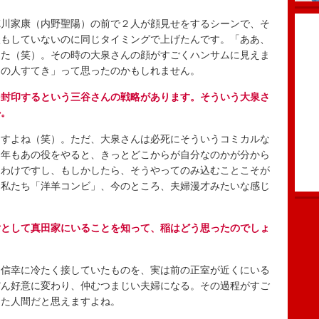
川家康（内野聖陽）の前で２人が顔見せをするシーンで、そ
談もしていないのに同じタイミングで上げたんです。「ああ、
した（笑）。その時の大泉さんの顔がすごくハンサムに見えま
この人すてき」って思ったのかもしれません。
を封印するという三谷さんの戦略があります。そういう大泉さ
か。
すよね（笑）。ただ、大泉さんは必死にそういうコミカルな
１年もあの役をやると、きっとどこからが自分なのかが分から
るわけですし、もしかしたら、そうやってのみ込むことこそが
。私たち「洋羊コンビ」、今のところ、夫婦漫才みたいな感じ
女として真田家にいることを知って、稲はどう思ったのでしょ
信幸に冷たく接していたものを、実は前の正室が近くにいる
だん好意に変わり、仲むつまじい夫婦になる。その過程がすご
った人間だと思えますよね。