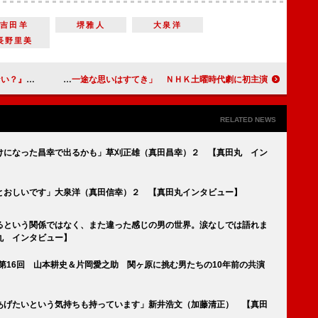
吉田羊
堺雅人
大泉洋
長野里美
ゃん インタビュー】
武井咲、ピュアな恋愛観に憧れ「一途な思いはすてき」 ＮＨＫ土曜時代劇に初主演
RELATED NEWS
けになった昌幸で出るかも」草刈正雄（真田昌幸）２ 【真田丸 イン
とおしいです」大泉洋（真田信幸）２ 【真田丸インタビュー】
るという関係ではなく、また違った感じの男の世界。涙なしでは語れま
丸 インタビュー】
 第16回 山本耕史＆片岡愛之助 関ヶ原に挑む男たちの10年前の共演
あげたいという気持ちも持っています」新井浩文（加藤清正） 【真田