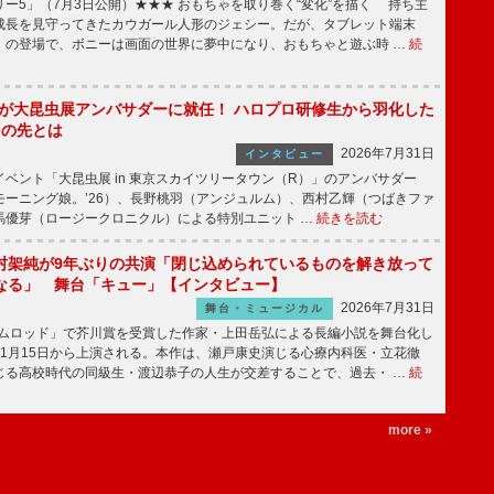
ー5」（7月3日公開）★★★ おもちゃを取り巻く“変化”を描く 持ち主
成長を見守ってきたカウガール人形のジェシー。だが、タブレット端末
」の登場で、ボニーは画面の世界に夢中になり、おもちゃと遊ぶ時 …
続
!」が大昆虫展アンバサダーに就任！ ハロプロ研修生から羽化した
その先とは
2026年7月31日
インタビュー
ベント「大昆虫展 in 東京スカイツリータウン（R）」のアンバサダー
モーニング娘。’26）、長野桃羽（アンジュルム）、西村乙輝（つばきファ
馬優芽（ロージークロニクル）による特別ユニット …
続きを読む
村架純が9年ぶりの共演「閉じ込められているものを解き放って
なる」 舞台「キュー」【インタビュー】
2026年7月31日
舞台・ミュージカル
ニムロッド」で芥川賞を受賞した作家・上田岳弘による長編小説を舞台化し
11月15日から上演される。本作は、瀬戸康史演じる心療内科医・立花徹
じる高校時代の同級生・渡辺恭子の人生が交差することで、過去・ …
続
more »