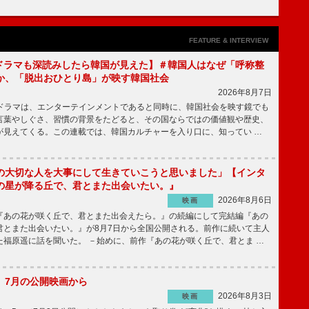
FEATURE & INTERVIEW
もKドラマも深読みしたら韓国が見えた】＃韓国人はなぜ「呼称整
か、「脱出おひとり島」が映す韓国社会
2026年8月7日
国ドラマは、エンターテインメントであると同時に、韓国社会を映す鏡でも
言葉やしぐさ、習慣の背景をたどると、その国ならではの価値観や歴史、
が見えてくる。この連載では、韓国カルチャーを入り口に、知ってい …
の大切な人を大事にして生きていこうと思いました」【インタ
の星が降る丘で、君とまた出会いたい。』
2026年8月6日
映画
あの花が咲く丘で、君とまた出会えたら。』の続編にして完結編『あの
君とまた出会いたい。』が8月7日から全国公開される。前作に続いて主人
た福原遥に話を聞いた。 －始めに、前作『あの花が咲く丘で、君とま …
】7月の公開映画から
2026年8月3日
映画