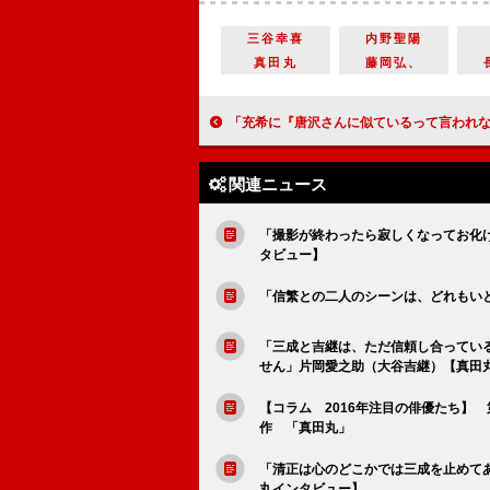
三谷幸喜
内野聖陽
真田丸
藤岡弘、
「充希に『唐沢さんに似ているって言われない？』って聞いたら『よく言われます』って」 古田新太（赤羽根憲宗） 【とと姉ち
関連ニュース
「撮影が終わったら寂しくなってお化
タビュー】
「信繁との二人のシーンは、どれもい
「三成と吉継は、ただ信頼し合ってい
せん」片岡愛之助（大谷吉継）【真田
【コラム 2016年注目の俳優たち】
作 「真田丸」
「清正は心のどこかでは三成を止めて
丸インタビュー】