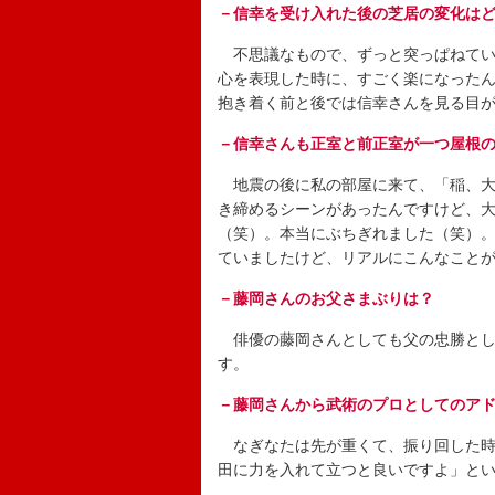
－信幸を受け入れた後の芝居の変化は
不思議なもので、ずっと突っぱねてい
心を表現した時に、すごく楽になった
抱き着く前と後では信幸さんを見る目
－信幸さんも正室と前正室が一つ屋根
地震の後に私の部屋に来て、「稲、大
き締めるシーンがあったんですけど、
（笑）。本当にぶちぎれました（笑）
ていましたけど、リアルにこんなこと
－藤岡さんのお父さまぶりは？
俳優の藤岡さんとしても父の忠勝とし
す。
－藤岡さんから武術のプロとしてのア
なぎなたは先が重くて、振り回した時
田に力を入れて立つと良いですよ」と