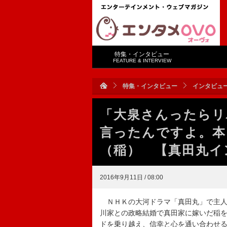
特集・インタビュー
FEATURE & INTERVIEW
特集・インタビュー
インタビュ
「大泉さんったらリ
言ったんですよ。本
（稲） 【真田丸
2016年9月11日 / 08:00
ＮＨＫの大河ドラマ「真田丸」で主人
川家との政略結婚で真田家に嫁いだ稲
ドを乗り越え、信幸と心を通い合わせ