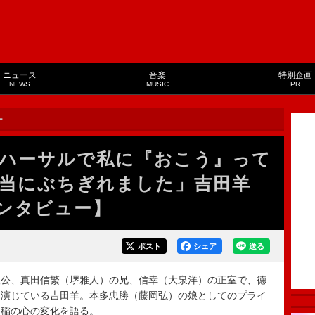
ニュース
音楽
特別企画
NEWS
MUSIC
PR
ー
ハーサルで私に『おこう』って
当にぶちぎれました」吉田羊
インタビュー】
ポスト
シェア
送る
公、真田信繁（堺雅人）の兄、信幸（大泉洋）の正室で、徳
を演じている吉田羊。本多忠勝（藤岡弘）の娘としてのプライ
る稲の心の変化を語る。