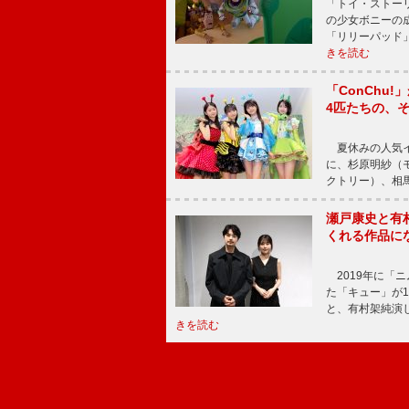
「トイ・ストーリ
の少女ボニーの
「リリーパッド
きを読む
「ConChu
4匹たちの、
夏休みの人気イ
に、杉原明紗（
クトリー）、相
瀬戸康史と有
くれる作品に
2019年に「
た「キュー」が
と、有村架純演
きを読む