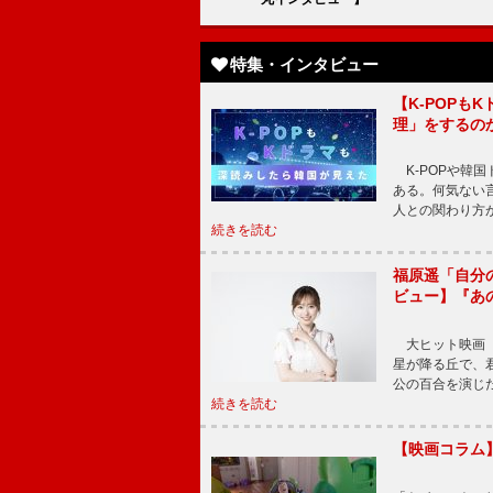
特集・インタビュー
【K-POP
理」をするの
K-POPや韓
ある。何気ない
人との関わり方
続きを読む
福原遥「自分
ビュー】『あ
大ヒット映画『
星が降る丘で、
公の百合を演じ
続きを読む
【映画コラム