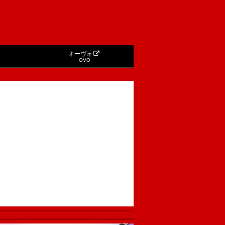
オーヴォ
OVO