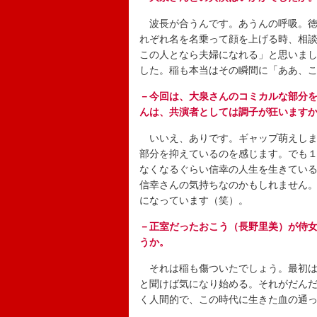
波長が合うんです。あうんの呼吸。徳
れぞれ名を名乗って顔を上げる時、相
この人となら夫婦になれる」と思いま
した。稲も本当はその瞬間に「ああ、
－今回は、大泉さんのコミカルな部分
んは、共演者としては調子が狂います
いいえ、ありです。ギャップ萌えしま
部分を抑えているのを感じます。でも
なくなるぐらい信幸の人生を生きてい
信幸さんの気持ちなのかもしれません
になっています（笑）。
－正室だったおこう（長野里美）が侍
うか。
それは稲も傷ついたでしょう。最初は
と聞けば気になり始める。それがだん
く人間的で、この時代に生きた血の通